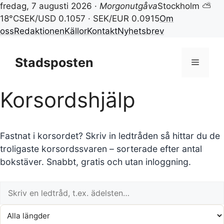
fredag, 7 augusti 2026 ·
Morgonutgåva
Stockholm ⛅
18°C
SEK/USD 0.1057 · SEK/EUR 0.0915
Om
oss
Redaktionen
Källor
Kontakt
Nyhetsbrev
Hoppa
till
Stadsposten
Meny
innehåll
Korsordshjälp
Fastnat i korsordet? Skriv in ledtråden så hittar du de
troligaste korsordssvaren – sorterade efter antal
bokstäver. Snabbt, gratis och utan inloggning.