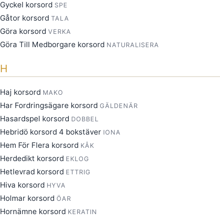
Gyckel korsord
SPE
Gåtor korsord
TALA
Göra korsord
VERKA
Göra Till Medborgare korsord
NATURALISERA
H
Haj korsord
MAKO
Har Fordringsägare korsord
GÄLDENÄR
Hasardspel korsord
DOBBEL
Hebridö korsord 4 bokstäver
IONA
Hem För Flera korsord
KÅK
Herdedikt korsord
EKLOG
Hetlevrad korsord
ETTRIG
Hiva korsord
HYVA
Holmar korsord
ÖAR
Hornämne korsord
KERATIN