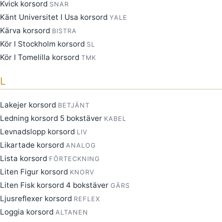
Kvick korsord
SNAR
Känt Universitet I Usa korsord
YALE
Kärva korsord
BISTRA
Kör I Stockholm korsord
SL
Kör I Tomelilla korsord
TMK
L
Lakejer korsord
BETJÄNT
Ledning korsord 5 bokstäver
KABEL
Levnadslopp korsord
LIV
Likartade korsord
ANALOG
Lista korsord
FÖRTECKNING
Liten Figur korsord
KNORV
Liten Fisk korsord 4 bokstäver
GÄRS
Ljusreflexer korsord
REFLEX
Loggia korsord
ALTANEN