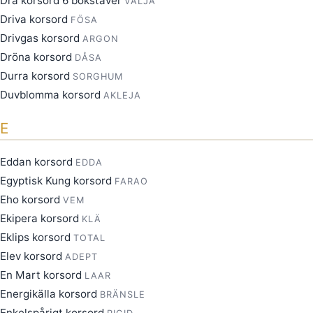
Dra korsord 6 bokstäver
VÄLJA
Driva korsord
FÖSA
Drivgas korsord
ARGON
Dröna korsord
DÅSA
Durra korsord
SORGHUM
Duvblomma korsord
AKLEJA
E
Eddan korsord
EDDA
Egyptisk Kung korsord
FARAO
Eho korsord
VEM
Ekipera korsord
KLÄ
Eklips korsord
TOTAL
Elev korsord
ADEPT
En Mart korsord
LAAR
Energikälla korsord
BRÄNSLE
Enkelspårigt korsord