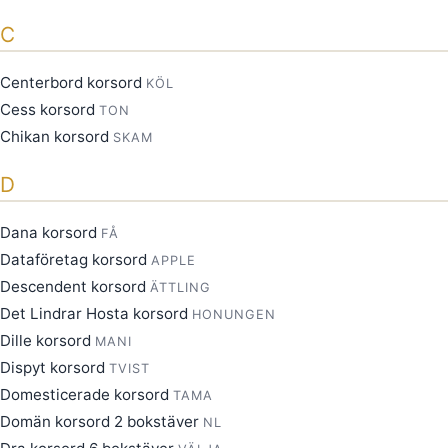
C
Centerbord korsord
KÖL
Cess korsord
TON
Chikan korsord
SKAM
D
Dana korsord
FÅ
Dataföretag korsord
APPLE
Descendent korsord
ÄTTLING
Det Lindrar Hosta korsord
HONUNGEN
Dille korsord
MANI
Dispyt korsord
TVIST
Domesticerade korsord
TAMA
Domän korsord 2 bokstäver
NL