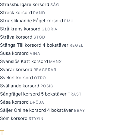
Strassburgare korsord
SÅG
Streck korsord
RAND
Strutsliknande Fågel korsord
EMU
Strålkrans korsord
GLORIA
Sträva korsord
STÖD
Stänga Till korsord 4 bokstäver
REGEL
Susa korsord
VINA
Svanslös Katt korsord
MANX
Svarar korsord
REAGERAR
Sveket korsord
OTRO
Svällande korsord
PÖSIG
Sångfågel korsord 5 bokstäver
TRAST
Såsa korsord
DRÖJA
Säljer Online korsord 4 bokstäver
EBAY
Söm korsord
STYGN
T