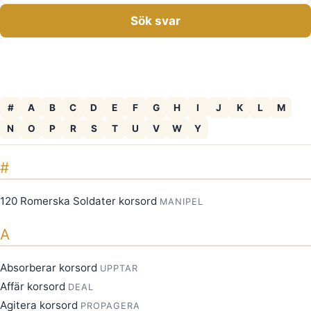
Sök svar
#
A
B
C
D
E
F
G
H
I
J
K
L
M
N
O
P
R
S
T
U
V
W
Y
#
120 Romerska Soldater korsord
MANIPEL
A
Absorberar korsord
UPPTAR
Affär korsord
DEAL
Agitera korsord
PROPAGERA