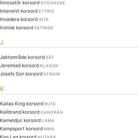
Innovatör korsord
NYDANARE
Intensivt korsord
ETTRIG
Invadera korsord
INTA
Ironisk korsord
SATIRISK
J
Jaktområde korsord
SÅT
Jeremiad korsord
KLAGAN
Josefs Son korsord
EFRAIM
K
Kallas King korsord
RUTA
Kallbrand korsord
GANGRÄN
Kameldjur korsord
LAMA
Kampsport korsord
MMA
Kan Lag korsord
NOTARIE