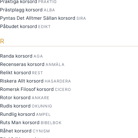
Präktiga korsord
PRÄKTIG
Prästplagg korsord
ALBA
Pyntas Det Alltmer Sällan korsord
SIRA
Påbudet korsord
EDIKT
R
Randa korsord
AGA
Recenseras korsord
ANMÄLA
Relikt korsord
REST
Riskera Allt korsord
HASARDERA
Romersk Filosof korsord
CICERO
Rotor korsord
ANKARE
Rudis korsord
OKUNNIG
Rundlig korsord
AMPEL
Ruts Man korsord
BIBELBOK
Råhet korsord
CYNISM