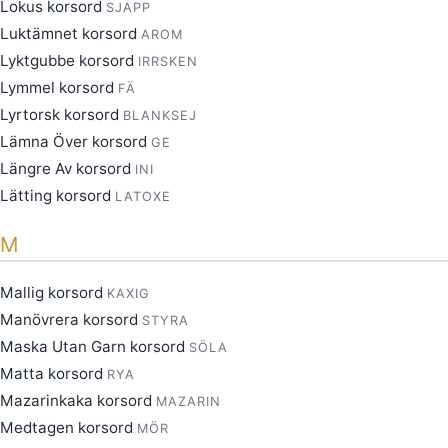
Lokus korsord
SJAPP
Luktämnet korsord
AROM
Lyktgubbe korsord
IRRSKEN
Lymmel korsord
FÄ
Lyrtorsk korsord
BLANKSEJ
Lämna Över korsord
GE
Längre Av korsord
INI
Lätting korsord
LATOXE
M
Mallig korsord
KAXIG
Manövrera korsord
STYRA
Maska Utan Garn korsord
SÖLA
Matta korsord
RYA
Mazarinkaka korsord
MAZARIN
Medtagen korsord
MÖR