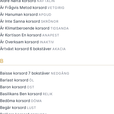
Äldre Nafta korsord
NAFTALIN
Är Frågvis Metod korsord
VETGIRIG
Är Hanuman korsord
APGUD
Är Inte Sanna korsord
SKRÖNOR
Är Klimatberoende korsord
TIDSANDA
Är Kortison En korsord
ANAPEST
Är Overksam korsord
INAKTIV
Ärtväxt korsord 6 bokstäver
AKACIA
B
Baisse korsord 7 bokstäver
NEDGÅNG
Barlast korsord
ÖL
Baron korsord
OST
Basilikans Ben korsord
RELIK
Bedöma korsord
DÖMA
Begär korsord
LUST