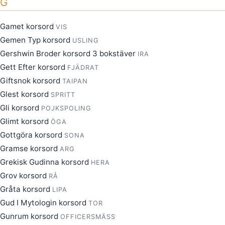
G
Gamet korsord
VIS
Gemen Typ korsord
USLING
Gershwin Broder korsord 3 bokstäver
IRA
Gett Efter korsord
FJÄDRAT
Giftsnok korsord
TAIPAN
Glest korsord
SPRITT
Gli korsord
POJKSPOLING
Glimt korsord
ÖGA
Gottgöra korsord
SONA
Gramse korsord
ARG
Grekisk Gudinna korsord
HERA
Grov korsord
RÅ
Gråta korsord
LIPA
Gud I Mytologin korsord
TOR
Gunrum korsord
OFFICERSMÄSS