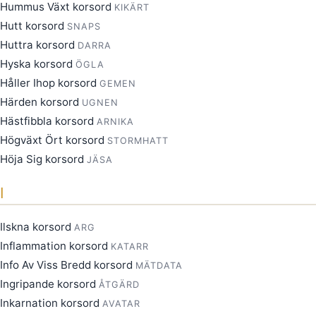
Hummus Växt korsord
KIKÄRT
Hutt korsord
SNAPS
Huttra korsord
DARRA
Hyska korsord
ÖGLA
Håller Ihop korsord
GEMEN
Härden korsord
UGNEN
Hästfibbla korsord
ARNIKA
Högväxt Ört korsord
STORMHATT
Höja Sig korsord
JÄSA
I
Ilskna korsord
ARG
Inflammation korsord
KATARR
Info Av Viss Bredd korsord
MÄTDATA
Ingripande korsord
ÅTGÄRD
Inkarnation korsord
AVATAR