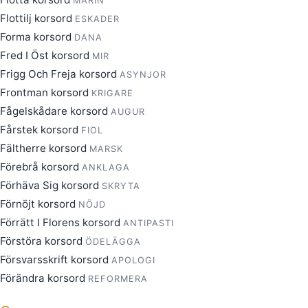
MARIN
Flottilj korsord
ESKADER
Forma korsord
DANA
Fred I Öst korsord
MIR
Frigg Och Freja korsord
ASYNJOR
Frontman korsord
KRIGARE
Fågelskådare korsord
AUGUR
Fårstek korsord
FIOL
Fältherre korsord
MARSK
Förebrå korsord
ANKLAGA
Förhäva Sig korsord
SKRYTA
Förnöjt korsord
NÖJD
Förrätt I Florens korsord
ANTIPASTI
Förstöra korsord
ÖDELÄGGA
Försvarsskrift korsord
APOLOGI
Förändra korsord
REFORMERA