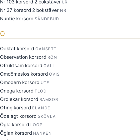
Nr 103 korsord 2 bokstäver
LR
Nr 37 korsord 2 bokstäver
NR
Nuntie korsord
SÄNDEBUD
O
Oaktat korsord
OANSETT
Observation korsord
RÖN
Ofruktsam korsord
GALL
Omdömeslös korsord
OVIS
Omodern korsord
UTE
Onega korsord
FLOD
Ordlekar korsord
RAMSOR
Oting korsord
ELÄNDE
Ödelagt korsord
SKÖVLA
Ögla korsord
LOOP
Öglan korsord
HANKEN