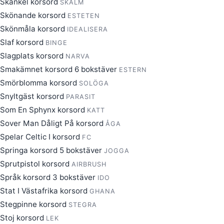
Skänkel korsord
SKALM
Skönande korsord
ESTETEN
Skönmåla korsord
IDEALISERA
Slaf korsord
BINGE
Slagplats korsord
NARVA
Smakämnet korsord 6 bokstäver
ESTERN
Smörblomma korsord
SOLÖGA
Snyltgäst korsord
PARASIT
Som En Sphynx korsord
KATT
Sover Man Dåligt På korsord
ÅGA
Spelar Celtic I korsord
FC
Springa korsord 5 bokstäver
JOGGA
Sprutpistol korsord
AIRBRUSH
Språk korsord 3 bokstäver
IDO
Stat I Västafrika korsord
GHANA
Stegpinne korsord
STEGRA
Stoj korsord
LEK