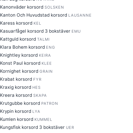
Kanonväder korsord
SOLSKEN
Kanton Och Huvudstad korsord
LAUSANNE
Karess korsord
KEL
Kasuarfågel korsord 3 bokstäver
EMU
Kattguld korsord
TALMI
Klara Bohem korsord
ENG
Knightley korsord
KEIRA
Konst Paul korsord
KLEE
Kornighet korsord
GRAIN
Krabat korsord
FYR
Kraxig korsord
HES
Kreera korsord
SKAPA
Krutgubbe korsord
PATRON
Krypin korsord
LYA
Kumlen korsord
KUMMEL
Kungsfisk korsord 3 bokstäver
UER