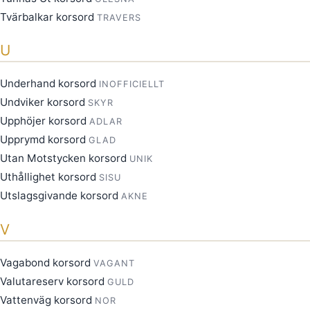
Tvärbalkar korsord
TRAVERS
U
Underhand korsord
INOFFICIELLT
Undviker korsord
SKYR
Upphöjer korsord
ADLAR
Upprymd korsord
GLAD
Utan Motstycken korsord
UNIK
Uthållighet korsord
SISU
Utslagsgivande korsord
AKNE
V
Vagabond korsord
VAGANT
Valutareserv korsord
GULD
Vattenväg korsord
NOR