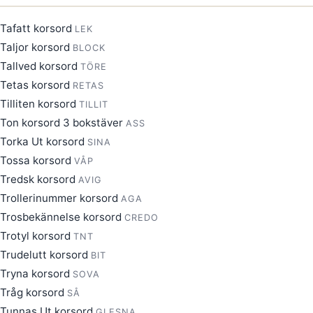
Tafatt korsord
LEK
Taljor korsord
BLOCK
Tallved korsord
TÖRE
Tetas korsord
RETAS
Tilliten korsord
TILLIT
Ton korsord 3 bokstäver
ASS
Torka Ut korsord
SINA
Tossa korsord
VÅP
Tredsk korsord
AVIG
Trollerinummer korsord
AGA
Trosbekännelse korsord
CREDO
Trotyl korsord
TNT
Trudelutt korsord
BIT
Tryna korsord
SOVA
Tråg korsord
SÅ
Tunnas Ut korsord
GLESNA