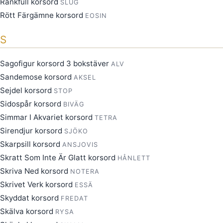
Ränkfull korsord
SLUG
Rött Färgämne korsord
EOSIN
S
Sagofigur korsord 3 bokstäver
ALV
Sandemose korsord
AKSEL
Sejdel korsord
STOP
Sidospår korsord
BIVÄG
Simmar I Akvariet korsord
TETRA
Sirendjur korsord
SJÖKO
Skarpsill korsord
ANSJOVIS
Skratt Som Inte Är Glatt korsord
HÅNLETT
Skriva Ned korsord
NOTERA
Skrivet Verk korsord
ESSÄ
Skyddat korsord
FREDAT
Skälva korsord
RYSA