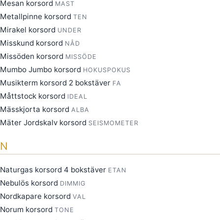
Mesan korsord
MAST
Metallpinne korsord
TEN
Mirakel korsord
UNDER
Misskund korsord
NÅD
Missöden korsord
MISSÖDE
Mumbo Jumbo korsord
HOKUSPOKUS
Musikterm korsord 2 bokstäver
FA
Måttstock korsord
IDEAL
Mässkjorta korsord
ALBA
Mäter Jordskalv korsord
SEISMOMETER
N
Naturgas korsord 4 bokstäver
ETAN
Nebulös korsord
DIMMIG
Nordkapare korsord
VAL
Norum korsord
TONE