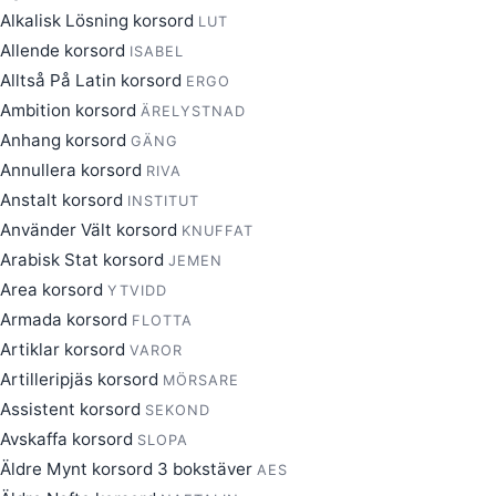
Alkalisk Lösning korsord
LUT
Allende korsord
ISABEL
Alltså På Latin korsord
ERGO
Ambition korsord
ÄRELYSTNAD
Anhang korsord
GÄNG
Annullera korsord
RIVA
Anstalt korsord
INSTITUT
Använder Vält korsord
KNUFFAT
Arabisk Stat korsord
JEMEN
Area korsord
YTVIDD
Armada korsord
FLOTTA
Artiklar korsord
VAROR
Artilleripjäs korsord
MÖRSARE
Assistent korsord
SEKOND
Avskaffa korsord
SLOPA
Äldre Mynt korsord 3 bokstäver
AES