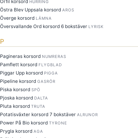
Örfil korsord
HURRING
Östra Blev Uppsala korsord
AROS
Överge korsord
LÄMNA
Översvallande Ord korsord 6 bokstäver
LYRISK
P
Pagineras korsord
NUMRERAS
Pamflett korsord
FLYGBLAD
Piggar Upp korsord
PIGGA
Pipeline korsord
GASRÖR
Piska korsord
SPÖ
Pjoska korsord
DALTA
Pluta korsord
TRUTA
Potatisväxter korsord 7 bokstäver
ALRUNOR
Power På Bio korsord
TYRONE
Prygla korsord
AGA