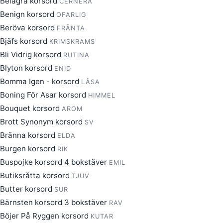
Belägra korsord
CERNERA
Benign korsord
OFARLIG
Beröva korsord
FRÅNTA
Bjäfs korsord
KRIMSKRAMS
Bli Vidrig korsord
RUTINA
Blyton korsord
ENID
Bomma Igen - korsord
LÅSA
Boning För Asar korsord
HIMMEL
Bouquet korsord
AROM
Brott Synonym korsord
SV
Bränna korsord
ELDA
Burgen korsord
RIK
Buspojke korsord 4 bokstäver
EMIL
Butiksråtta korsord
TJUV
Butter korsord
SUR
Bärnsten korsord 3 bokstäver
RAV
Böjer På Ryggen korsord
KUTAR