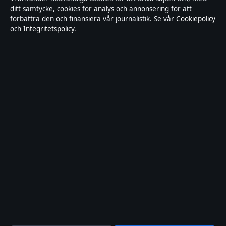
ditt samtycke, cookies för analys och annonsering för att
förbättra den och finansiera vår journalistik. Se vår
Cookiepolicy
Faktagranskningspolicy
och
Integritetspolicy
.
Ägande & finansiering
Integritetspolicy
Cookiepolicy
Innehållet är endast avsett för allmän information.
Allmänna förfrågningar:
hello@stadsposten.se
.
Utgivare:
Liljeholmen Press Ltd. ·
Ansvarig utgivare:
Niklas Pettersson · Department of Registrar of
Companies HE 432842
© 2026 Stadsposten.se · Liljeholmen Press Ltd. ·