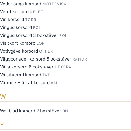
Vederlägga korsord
MOTBEVISA
Vetot korsord
NEJET
Vin korsord
TORR
Vingud korsord
EOL
Vingud korsord 3 bokstäver
EOL
Visitkort korsord
LORT
Votivgåva korsord
OFFER
Väggbonader korsord 5 bokstäver
RANOR
Välja korsord 6 bokstäver
UTKORA
Välsituerad korsord
TÄT
Värmde Hjärtat korsord
AMI
W
Wallblad korsord 2 bokstäver
DN
Y