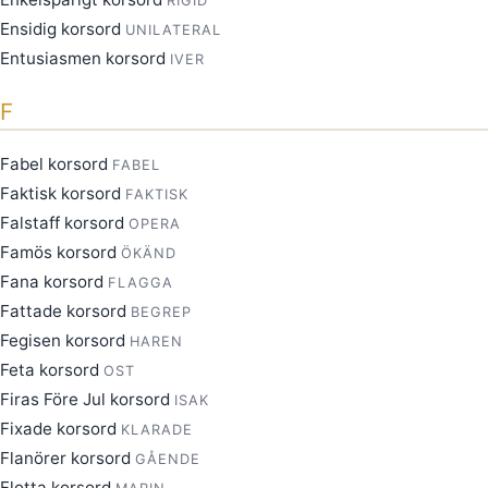
RIGID
Ensidig korsord
UNILATERAL
Entusiasmen korsord
IVER
F
Fabel korsord
FABEL
Faktisk korsord
FAKTISK
Falstaff korsord
OPERA
Famös korsord
ÖKÄND
Fana korsord
FLAGGA
Fattade korsord
BEGREP
Fegisen korsord
HAREN
Feta korsord
OST
Firas Före Jul korsord
ISAK
Fixade korsord
KLARADE
Flanörer korsord
GÅENDE
Flotta korsord