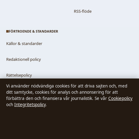
RSS-flöde
FÖRTROENDE & STANDARDER
Källor & standarder
Redaktionell policy
Rättelsepolicy
Vi använder nödvändiga cookies för att driva sajten och, med
Faktagranskningspolicy
ditt samtycke, cookies för analys och annonsering för att
förbättra den och finansiera vår journalistik. Se vår
Cookiepolicy
och
Integritetspolicy
.
Ägande & finansiering
Integritetspolicy
Cookiepolicy