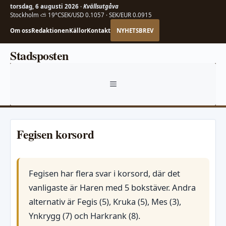
torsdag, 6 augusti 2026 ·
Kvällsutgåva
Stockholm ⛅ 19°C
SEK/USD 0.1057 · SEK/EUR 0.0915
Om oss
Redaktionen
Källor
Kontakt
NYHETSBREV
Hoppa
Stadsposten
till
innehåll
MENY
Fegisen korsord
Fegisen har flera svar i korsord, där det
vanligaste är Haren med 5 bokstäver. Andra
alternativ är Fegis (5), Kruka (5), Mes (3),
Ynkrygg (7) och Harkrank (8).