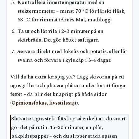
Kontrollera innertemperatur
med en
stektermometer – minst 70 °C för färskt fläsk,
68 °C för rimmat (Arnes Mat, matblogg).
Ta ut och låt vila
i 2–3 minuter på en
skärbräda. Det gör köttet saftigare.
Servera
direkt med löksås och potatis, eller låt
svalna och förvara i kylskåp i 3–4 dagar.
Vill du ha extra krispig yta? Lägg skivorna på ett
ugnsgaller och placera plåten under för att fånga
fettet – då blir det knaprigt på båda sidor
(
Opinionsfokus, livsstilssajt
).
Slutsats:
Ugnsstekt fläsk är så enkelt att du snart
gör det på rutin. 15–20 minuter, en plåt,
bakplåtspapper – och du slipper städa spisen