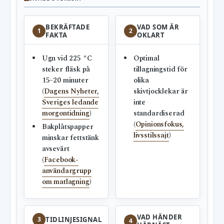
BEKRÄFTADE
VAD SOM ÄR
1
2
FAKTA
OKLART
Ugn vid 225 °C
Optimal
steker fläsk på
tillagningstid för
15–20 minuter
olika
(
Dagens Nyheter,
skivtjocklekar är
Sveriges ledande
inte
morgontidning
)
standardiserad
(
Opinionsfokus,
Bakplåtspapper
livsstilssajt
)
minskar fettstänk
avsevärt
(
Facebook-
användargrupp
om matlagning
)
VAD HÄNDER
3
TIDLINJESIGNAL
4