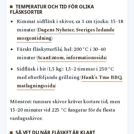
TEMPERATUR OCH TID FÖR OLIKA
FLÄSKSORTER
Rimmat sidfläsk i skivor, ca 1 cm tjocka: 15–18
minuter (
Dagens Nyheter, Sveriges ledande
morgontidning
)
Färskt fläskytterfilé, hel: 200 °C i 30–40
minuter (
ScanEntom, informationssida
)
Sidfläsk i bit (1,5 kg): 1,5–2 timmar i 250 °C
med efterföljande grillning (
Hank’s True BBQ,
matlagningssida
)
Mönstret: tunnare skivor kräver kortare tid, men
15–20 minuter vid 225 °C fungerar för de flesta
vardagsskivor.
SÅ VET DU NÄR FLÄSKET ÄR KLART