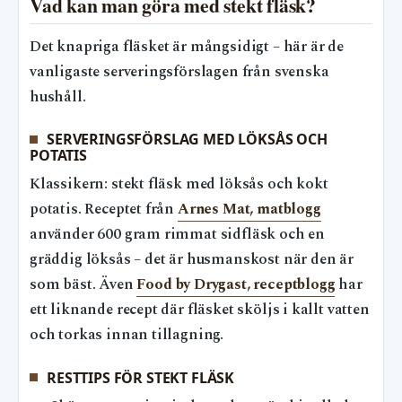
Vad kan man göra med stekt fläsk?
Det knapriga fläsket är mångsidigt – här är de
vanligaste serveringsförslagen från svenska
hushåll.
SERVERINGSFÖRSLAG MED LÖKSÅS OCH
POTATIS
Klassikern: stekt fläsk med löksås och kokt
potatis. Receptet från
Arnes Mat, matblogg
använder 600 gram rimmat sidfläsk och en
gräddig löksås – det är husmanskost när den är
som bäst. Även
Food by Drygast, receptblogg
har
ett liknande recept där fläsket sköljs i kallt vatten
och torkas innan tillagning.
RESTTIPS FÖR STEKT FLÄSK