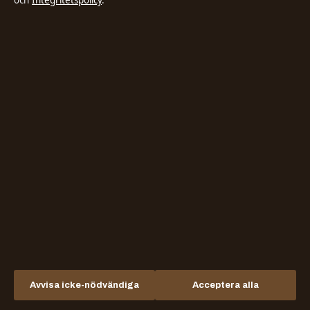
och
Integritetspolicy
.
Nöje
Nyheter
Politik
Reportage
Samhälle & reglering
Sport
Sverige
Teknik
Världen
Avvisa icke-nödvändiga
Acceptera alla