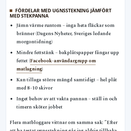
FÖRDELAR MED UGNSSTEKNING JÄMFÖRT
MED STEKPANNA
Jämn värme runtom – inga heta fläckar som
bränner (Dagens Nyheter, Sveriges ledande
morgontidning)
Mindre fettstänk – bakplåtspapper fångar upp
fettet (
Facebook-användargrupp om
matlagning
)
Kan tillaga större mängd samtidigt – hel plåt
med 8–10 skivor
Inget behov av att vakta pannan – ställ in och
timern sköter jobbet
Flera matbloggare vittnar om samma sak: ”Efter
att ha testat ugnsstekning går jag aldrig tillbaka