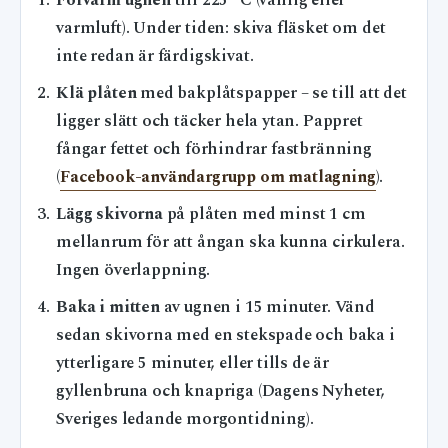
Förvärm ugnen
till 225 °C (vanlig eller
varmluft). Under tiden: skiva fläsket om det
inte redan är färdigskivat.
Klä plåten
med bakplåtspapper – se till att det
ligger slätt och täcker hela ytan. Pappret
fångar fettet och förhindrar fastbränning
(
Facebook-användargrupp om matlagning
).
Lägg skivorna
på plåten med minst 1 cm
mellanrum för att ångan ska kunna cirkulera.
Ingen överlappning.
Baka i mitten
av ugnen i 15 minuter. Vänd
sedan skivorna med en stekspade och baka i
ytterligare 5 minuter, eller tills de är
gyllenbruna och knapriga (Dagens Nyheter,
Sveriges ledande morgontidning).