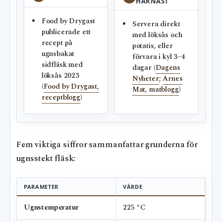
HÄRNÄST
Food by Drygast
Servera direkt
publicerade ett
med löksås och
recept på
potatis, eller
ugnsbakat
förvara i kyl 3–4
sidfläsk med
dagar (
Dagens
löksås 2023
Nyheter
;
Arnes
(
Food by Drygast,
Mat, matblogg
)
receptblogg
)
Fem viktiga siffror sammanfattar grunderna för
ugnsstekt fläsk:
PARAMETER
VÄRDE
Ugnstemperatur
225 °C