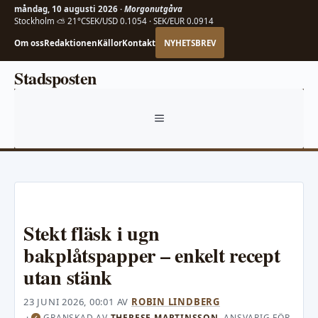
måndag, 10 augusti 2026 ·
Morgonutgåva
Stockholm ⛅ 21°C
SEK/USD 0.1054 · SEK/EUR 0.0914
Om oss
Redaktionen
Källor
Kontakt
NYHETSBREV
Hoppa
Stadsposten
till
innehåll
MENY
Stekt fläsk i ugn
bakplåtspapper – enkelt recept
utan stänk
23 JUNI 2026, 00:01
AV
ROBIN LINDBERG
·
GRANSKAD AV
THERESE MARTINSSON
, ANSVARIG FÖR
✓