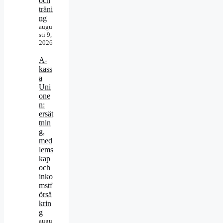
och
träni
ng
augu
sti 9,
2026
A-
kass
a
Uni
one
n:
ersät
tnin
g,
med
lems
kap
och
inko
mstf
örsä
krin
g
augu