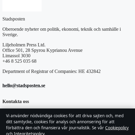
Stadsposten
Oberoende nyheter om politik, ekonomi, teknik och samhälle i
Sverige.
Liljeholmen Press Ltd.
Office 501, 28 Spyrou Kyprianou Avenue
Limassol 3030
+46 8 525 035 68
Department of Registrar of Companies: HE 432842
hello@stadsposten.se
Kontakta oss
Vi använder nödvändiga cookies för att driva sajten och, med
Allmänt:
hello@stadsposten.se
ditt samtycke, cookies för analys och annonsering för att
förbättra den och finansiera vår journalistik. Se vår
Cookiepolicy
hello@stadsposten.se
och
Integritetspolicy
.