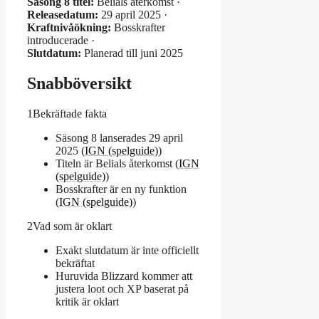
Säsong 8 titel:
Belials återkomst ·
Releasedatum:
29 april 2025 ·
Kraftnivåökning:
Bosskrafter
introducerade ·
Slutdatum:
Planerad till juni 2025
Snabböversikt
1
Bekräftade fakta
Säsong 8 lanserades 29 april
2025 (
IGN (spelguide)
)
Titeln är Belials återkomst (
IGN
(spelguide)
)
Bosskrafter är en ny funktion
(
IGN (spelguide)
)
2
Vad som är oklart
Exakt slutdatum är inte officiellt
bekräftat
Huruvida Blizzard kommer att
justera loot och XP baserat på
kritik är oklart