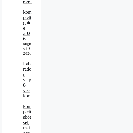
elser
–
kom
plett
guid
e
202
6
augu
sti 9,
2026
Lab
rado
r
valp
8
vec
kor
–
kom
plett
sköt
sel,
mat