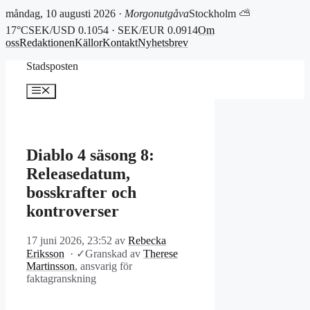
måndag, 10 augusti 2026 ·
Morgonutgåva
Stockholm ⛅
17°C
SEK/USD 0.1054 · SEK/EUR 0.0914
Om
oss
Redaktionen
Källor
Kontakt
Nyhetsbrev
Hoppa
Stadsposten
till
innehåll
Meny
Diablo 4 säsong 8:
Releasedatum,
bosskrafter och
kontroverser
17 juni 2026, 23:52
av
Rebecka
Eriksson
·
✓
Granskad av
Therese
Martinsson
, ansvarig för
faktagranskning