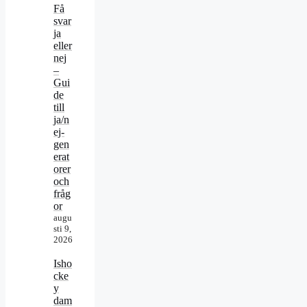
Få
svar
ja
eller
nej
–
Gui
de
till
ja/n
ej-
gen
erat
orer
och
fråg
or
augu
sti 9,
2026
Isho
cke
y
dam