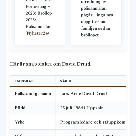
utredning av
Förlovning –
polisanmälan
2023: Bröllop –
pågår – inga nya
2025:
uppgifter om
Polisanmälan
familjen sedan
(
Nyheter24
)
bröllopet
Här är snabbfakta om David Druid.
EGENSKAP
VÄRDE
Fullständigt namn
Lars Arne David Druid
Född
25 juli 1984 i Uppsala
Yrke
Programledare och ståuppkomiker