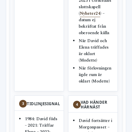
2023 i Ulriksdals
slottskapell
(
Nyheter24
) –
datum ej
bekräftat från
oberoende källa
När David och
Elena träffades
är oklart
(Modette)
När förlovningen
ägde rum är
oklart (Modette)
VAD HÄNDER
3
TIDLINJESIGNAL
4
HÄRNÄST
1984: David föds
David fortsätter i
– 2021: Träffar
Morgonpasset –
Elena – 2022: