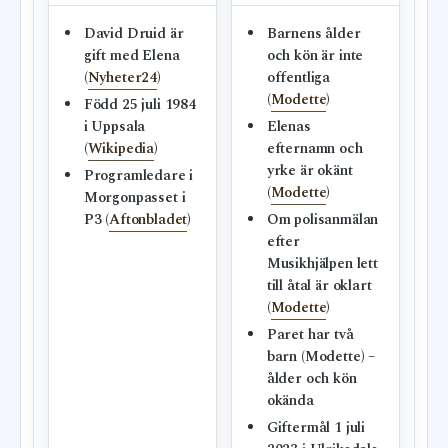
David Druid är
Barnens ålder
gift med Elena
och kön är inte
(
Nyheter24
)
offentliga
(
Modette
)
Född 25 juli 1984
i Uppsala
Elenas
(
Wikipedia
)
efternamn och
yrke är okänt
Programledare i
(
Modette
)
Morgonpasset i
P3 (
Aftonbladet
)
Om polisanmälan
efter
Musikhjälpen lett
till åtal är oklart
(
Modette
)
Paret har två
barn (Modette) –
ålder och kön
okända
Giftermål 1 juli