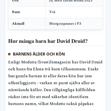
Gift
Ja, med Elena sedan 2023
Barn
Två
Aktuell
Morgonpasset i P3
Hur många barn har David Druid?
BARNENS ÅLDER OCH KÖN
Enligt Modette (livsstilsmagasin) har David Druid
och hans fru Elena två barn tillsammans. Exakt
hur gamla barnen är eller deras kön har inte
offentliggjorts – varken av paret själva eller av
närstående källor. Den tillgängliga källbilden
räcker inte för att med säkerhet identifiera
barnens namn, vilket Modette också påpekar.