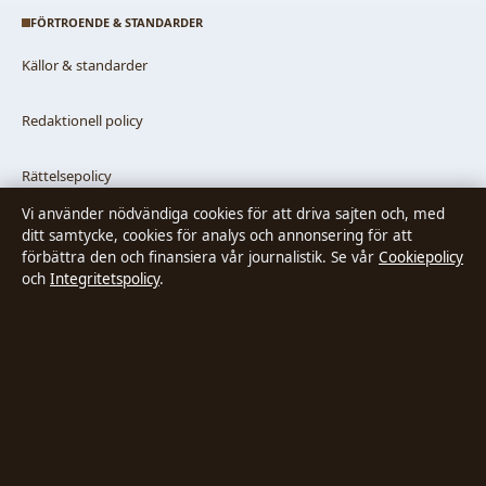
FÖRTROENDE & STANDARDER
Källor & standarder
Redaktionell policy
Rättelsepolicy
Vi använder nödvändiga cookies för att driva sajten och, med
Faktagranskningspolicy
ditt samtycke, cookies för analys och annonsering för att
förbättra den och finansiera vår journalistik. Se vår
Cookiepolicy
och
Integritetspolicy
.
Ägande & finansiering
Integritetspolicy
Cookiepolicy