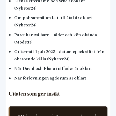
Elenas efternamn och yrke är okänt
(Nyheter24)
Om polisanmälan lett till åtal är oklart
(Nyheter24)
Paret har två barn – ålder och kön okända
(Modette)
Giftermål 1 juli 2023 – datum ej bekräftat från
oberoende källa (Nyheter24)
När David och Elena träffades är oklart
När förlovningen ägde rum är oklart
Citaten som ger insikt
”Många kan uppfatta mig som dryg och