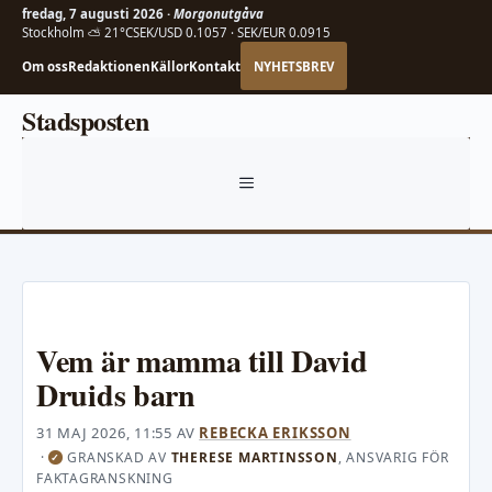
fredag, 7 augusti 2026 ·
Morgonutgåva
Stockholm ⛅ 21°C
SEK/USD 0.1057 · SEK/EUR 0.0915
Om oss
Redaktionen
Källor
Kontakt
NYHETSBREV
Hoppa
Stadsposten
till
innehåll
MENY
Vem är mamma till David
Druids barn
31 MAJ 2026, 11:55
AV
REBECKA ERIKSSON
·
GRANSKAD AV
THERESE MARTINSSON
, ANSVARIG FÖR
✓
FAKTAGRANSKNING