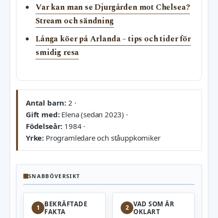
Var kan man se Djurgården mot Chelsea?
Stream och sändning
Långa köer på Arlanda – tips och tider för
smidig resa
Antal barn:
2 ·
Gift med:
Elena (sedan 2023) ·
Födelseår:
1984 ·
Yrke:
Programledare och ståuppkomiker
SNABBÖVERSIKT
BEKRÄFTADE
VAD SOM ÄR
1
2
FAKTA
OKLART