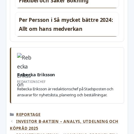
Flexibel och Säker Bokning
Per Persson i Så mycket bättre 2024:
Allt om hans medverkan
Rebecka Eriksson
REDAKTIONSCHEF
Rebecka Eriksson är redaktionschef på Stadsposten och
ansvarar för nyhetslista, planering och beställningar.
KATEGORIER
REPORTAGE
INVESTOR B-AKTIEN – ANALYS, UTDELNING OCH
KÖPRÅD 2025