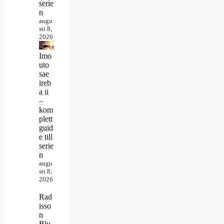
serie
n
augu
sti 8,
2026
Imo
uto
sae
ireb
a ii
–
kom
plett
guid
e till
serie
n
augu
sti 8,
2026
Rad
isso
n
Blu