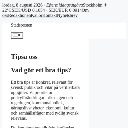
lördag, 8 augusti 2026 ·
Eftermiddagsutgåva
Stockholm ☀
22°C
SEK/USD 0.1054 · SEK/EUR 0.0914
Om
oss
Redaktionen
Källor
Kontakt
Nyhetsbrev
Hoppa
Stadsposten
till
innehåll
Meny
Tipsa oss
Vad gör ett bra tips?
Ett bra tips är konkret, relevant för
svensk publik och vilar på verifierbara
uppgifter. Vi prioriterar
policyförändringar i riksdagen och
regeringen, kommunalpolitik,
näringslivsnyheter, ekonomi, kultur
och samhällsfrågor med tydlig svensk
relevans.
Du kan tipsa om allt från lagförslag