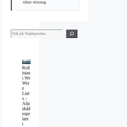
rättar misstag
Sök
Roll
istan
i We
Wer
e
Liar
s –
Alla
skåd
espe
lare
i