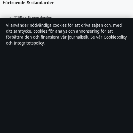
Förtroende & standarder
Källor & standarder
Vi använder nödvändiga cookies för att driva sajten och, med
Redaktionell policy
ditt samtycke, cookies för analys och annonsering för att
förbättra den och finansiera vår journalistik. Se vår
Cookiepolicy
och
Integritetspolicy
.
Rättelsepolicy
Faktagranskningspolicy
Ägande & finansiering
Integritetspolicy
Cookiepolicy
Innehållet är endast avsett för allmän information. Allmänna
förfrågningar:
hello@stadsposten.se
.