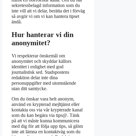
sekretessbelagd information som du
inte vill att vi delar, berätta det i förväg
så avgör vi om vi kan hantera tipset
ändå.
Hur hanterar vi din
anonymitet?
Vi respekterar önskemål om
anonymitet och skyddar källors
identitet i enlighet med god
journalistisk sed. Stadspostens
redaktion delar inte dina
personuppgifter med utomstående
utan ditt samtycke.
Om du önskar vara helt anonym,
använd en krypterad mejltjänst eller
kontakta oss via vår krypterade kanal
som du kan begära via tips@. Tänk
på att vi måste kunna kommunicera
med dig för att följa upp tips, så glöm
inte att lämna en kontaktväg som du