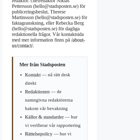
redaktör: chefredaktör Niklas
Pettersson (hello@stadsposten.se) för
publiceringsbeslut, Therese
Martinsson (hello@stadsposten.se) för
faktagranskning, eller Rebecka Berg
(hello@stadsposten.se) för dagliga
redaktionella frågor. Vår kontaktsida
med mer information finns på
/about-
us/contact/
.
Mer från Stadsposten
Kontakt
— nå rätt desk
direkt
Redaktionen
— de
namngivna redaktörerna
bakom vår bevakning
Källor & standarder
— hur
vi verifierar vår rapportering
Rättelsepolicy
— hur vi