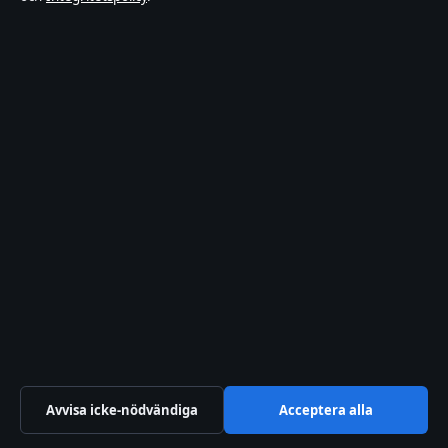
Sport
Sverige
Teknik
Världen
Stadsposten
Oberoende nyheter om politik, ekonomi, teknik och
samhälle i Sverige.
Liljeholmen Press Ltd.
Avvisa icke-nödvändiga
Acceptera alla
Office 501, 28 Spyrou Kyprianou Avenue