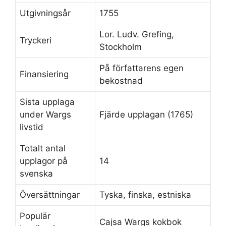
Utgivningsår
1755
Lor. Ludv. Grefing,
Tryckeri
Stockholm
På författarens egen
Finansiering
bekostnad
Sista upplaga
under Wargs
Fjärde upplagan (1765)
livstid
Totalt antal
upplagor på
14
svenska
Översättningar
Tyska, finska, estniska
Populär
Cajsa Wargs kokbok