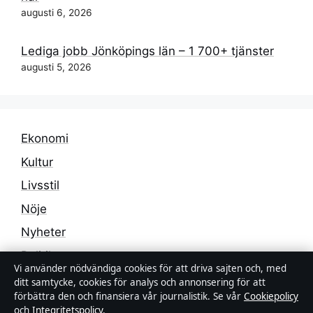
augusti 6, 2026
Lediga jobb Jönköpings län – 1 700+ tjänster
augusti 5, 2026
Ekonomi
Kultur
Livsstil
Nöje
Nyheter
Politik
Vi använder nödvändiga cookies för att driva sajten och, med
Reportage
ditt samtycke, cookies för analys och annonsering för att
förbättra den och finansiera vår journalistik. Se vår
Cookiepolicy
Samhälle & reglering
och
Integritetspolicy
.