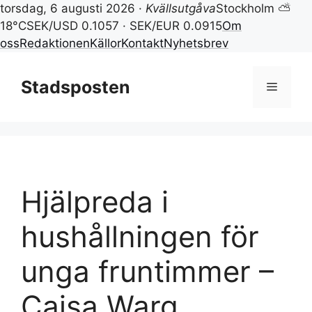
torsdag, 6 augusti 2026 ·
Kvällsutgåva
Stockholm ⛅
18°C
SEK/USD 0.1057 · SEK/EUR 0.0915
Om
oss
Redaktionen
Källor
Kontakt
Nyhetsbrev
Hoppa
till
Stadsposten
Meny
innehåll
Hjälpreda i
hushållningen för
unga fruntimmer –
Cajsa Warg