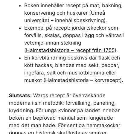
Boken innehåller recept på mat, bakning,
konservering och huskurer (Umeå
universitet – innehållsbeskrivning).
Exempel på recept: jordärtskockor som
förvälls, skalas, doppas i ägg och vältras i
vetemjöl innan stekning
(
Halmstadshistoria – recept från 1755
).
En korvblandning beskrivs där fläsk och
kött hackas, blandas med sekt, peppar,
ingefära, salt och muskotblomma eller
muskot (Halmstadshistoria – korvrecept).
Slutsats:
Wargs recept är överraskande
moderna i sin metodik: förvällning, panering,
kryddning. För unga kvinnor på landet innebar
boken en beprövad manual som fungerade
med det man hade. För sentida hemmakockar
öppnas en historisk skattkista av smaker.