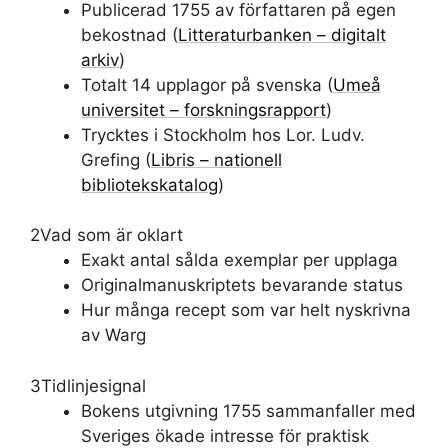
Publicerad 1755 av författaren på egen
bekostnad (
Litteraturbanken – digitalt
arkiv
)
Totalt 14 upplagor på svenska (
Umeå
universitet – forskningsrapport
)
Trycktes i Stockholm hos Lor. Ludv.
Grefing (
Libris – nationell
bibliotekskatalog
)
2
Vad som är oklart
Exakt antal sålda exemplar per upplaga
Originalmanuskriptets bevarande status
Hur många recept som var helt nyskrivna
av Warg
3
Tidlinjesignal
Bokens utgivning 1755 sammanfaller med
Sveriges ökade intresse för praktisk