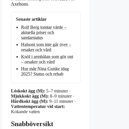
Axelsons
.
Senaste artiklar
Rolf Berg tomtar värde –
aktuella priser och
samlarstatus
Halsont som inte går över –
orsaker och vård
Knöl i armhålan som gör ont
– orsaker och vård
Hur mår Nina Gunke idag
2025? Status och rehab
Löskokt ägg (M):
5–7 minuter ·
Mjukkokt ägg (M):
8–9 minuter ·
Hårdkokt ägg (M):
9–11 minuter ·
Vattentemperatur vid start:
Kokande vatten
Snabböversikt