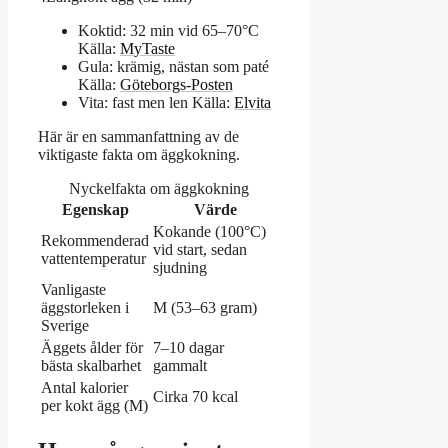
Koktid: 32 min vid 65–70°C
Källa:
MyTaste
Gula: krämig, nästan som paté
Källa:
Göteborgs-Posten
Vita: fast men len
Källa:
Elvita
Här är en sammanfattning av de
viktigaste fakta om äggkokning.
Nyckelfakta om äggkokning
Egenskap
Värde
Kokande (100°C)
Rekommenderad
vid start, sedan
vattentemperatur
sjudning
Vanligaste
äggstorleken i
M (53–63 gram)
Sverige
Äggets ålder för
7–10 dagar
bästa skalbarhet
gammalt
Antal kalorier
Cirka 70 kcal
per kokt ägg (M)