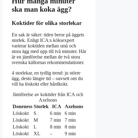
Hur många minuter
ska man koka ägg?
Koktider för olika storlekar
En sak är säker: tiden beror på äggets
storlek. Enligt ICA:s köksexpert
varierar koktiden mellan små och
stora ägg med upp till två minuter. Här
är en jämförelse mellan de två stora
svenska källornas rekommendationer.
4 storlekar, en tydlig trend: ju större
ägg, desto längre tid – oavsett om du
vill ha löskokt eller hårdkokt.
Jämförelse av koktider från ICA och
Axelsons
Doneness
Storlek
ICA
Axelsons
Löskokt
S
6 min
6 min
Löskokt
M
7 min
7 min
Löskokt
L
8 min
8 min
Löskokt
XL
–
9 min