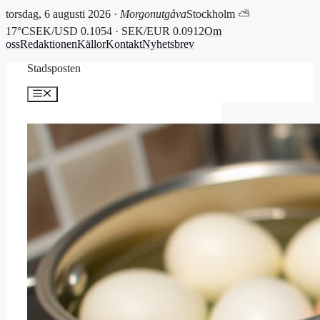
torsdag, 6 augusti 2026 ·
Morgonutgåva
Stockholm ⛅
17°C
SEK/USD 0.1054 · SEK/EUR 0.0912
Om
oss
Redaktionen
Källor
Kontakt
Nyhetsbrev
Hoppa
Stadsposten
till
innehåll
Meny