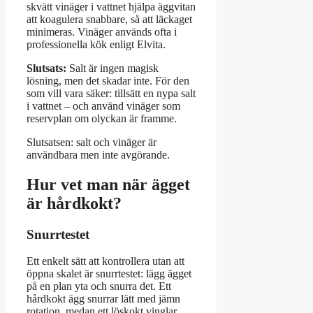
skvätt vinäger i vattnet hjälpa äggvitan
att koagulera snabbare, så att läckaget
minimeras. Vinäger används ofta i
professionella kök enligt Elvita.
Slutsats:
Salt är ingen magisk
lösning, men det skadar inte. För den
som vill vara säker: tillsätt en nypa salt
i vattnet – och använd vinäger som
reservplan om olyckan är framme.
Slutsatsen: salt och vinäger är
användbara men inte avgörande.
Hur vet man när ägget
är hårdkokt?
Snurrtestet
Ett enkelt sätt att kontrollera utan att
öppna skalet är snurrtestet: lägg ägget
på en plan yta och snurra det. Ett
hårdkokt ägg snurrar lätt med jämn
rotation, medan ett löskokt vinglar.