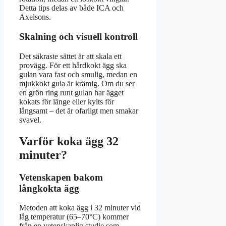
Detta tips delas av både ICA och
Axelsons.
Skalning och visuell kontroll
Det säkraste sättet är att skala ett
provägg. För ett hårdkokt ägg ska
gulan vara fast och smulig, medan en
mjukkokt gula är krämig. Om du ser
en grön ring runt gulan har ägget
kokats för länge eller kylts för
långsamt – det är ofarligt men smakar
svavel.
Varför koka ägg 32
minuter?
Vetenskapen bakom
långkokta ägg
Metoden att koka ägg i 32 minuter vid
låg temperatur (65–70°C) kommer
från en vetenskaplig studie som