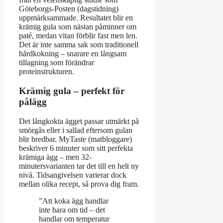
Göteborgs-Posten (dagstidning)
uppmärksammade. Resultatet blir en
krämig gula som nästan påminner om
paté, medan vitan förblir fast men len.
Det är inte samma sak som traditionell
hårdkokning – snarare en långsam
tillagning som förändrar
proteinstrukturen.
Krämig gula – perfekt för
pålägg
Det långkokta ägget passar utmärkt på
smörgås eller i sallad eftersom gulan
blir bredbar. MyTaste (matbloggare)
beskriver 6 minuter som sitt perfekta
krämiga ägg – men 32-
minutersvarianten tar det till en helt ny
nivå. Tidsangivelsen varierar dock
mellan olika recept, så prova dig fram.
”Att koka ägg handlar
inte bara om tid – det
handlar om temperatur