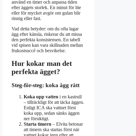
använd en timer och anpassa tiden
efter äggets storlek. En minut för lite
eller för mycket avgör om gulan blir
rinnig eller fast.
Vad detta betyder: om du ofta lagar
ägg efter känsla, riskerar du att missa
den perfekta konsistensen. En tabell
vid spisen kan vara skillnaden mellan
frukostsuccé och besvikelse.
Hur kokar man det
perfekta ägget?
Steg-för-steg: koka ägg rätt
Koka upp vatten
i en kastrull
– tillräckligt för att täcka äggen.
Enligt ICA ska vattnet först
koka upp, sedan sänks äggen
ner försiktigt.
Starta timern
– Elvita betonar
att timern ska startas först när
vattnet kokar igen efter att