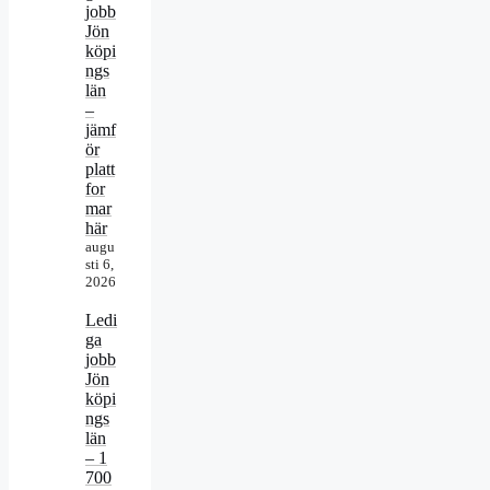
jobb
Jön
köpi
ngs
län
–
jämf
ör
platt
for
mar
här
augu
sti 6,
2026
Ledi
ga
jobb
Jön
köpi
ngs
län
– 1
700