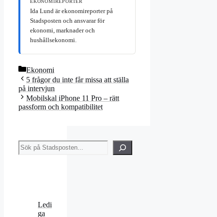
EKONOMIREPORTER
Ida Lund är ekonomireporter på
Stadsposten och ansvarar för
ekonomi, marknader och
hushållsekonomi.
Kategorier
Ekonomi
5 frågor du inte får missa att ställa
på intervjun
Mobilskal iPhone 11 Pro – rätt
passform och kompatibilitet
Sök
Ledi
ga