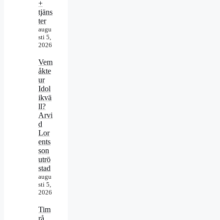
+
tjäns
ter
augu
sti 5,
2026
Vem
åkte
ur
Idol
ikvä
ll?
Arvi
d
Lor
ents
son
utrö
stad
augu
sti 5,
2026
Tim
rå