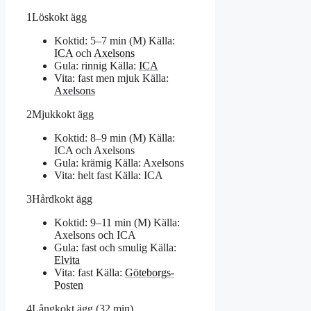
1
Löskokt ägg
Koktid: 5–7 min (M)
Källa:
ICA
och
Axelsons
Gula: rinnig
Källa:
ICA
Vita: fast men mjuk
Källa:
Axelsons
2
Mjukkokt ägg
Koktid: 8–9 min (M)
Källa:
ICA och Axelsons
Gula: krämig
Källa: Axelsons
Vita: helt fast
Källa: ICA
3
Hårdkokt ägg
Koktid: 9–11 min (M)
Källa:
Axelsons och ICA
Gula: fast och smulig
Källa:
Elvita
Vita: fast
Källa:
Göteborgs-
Posten
4
Långkokt ägg (32 min)