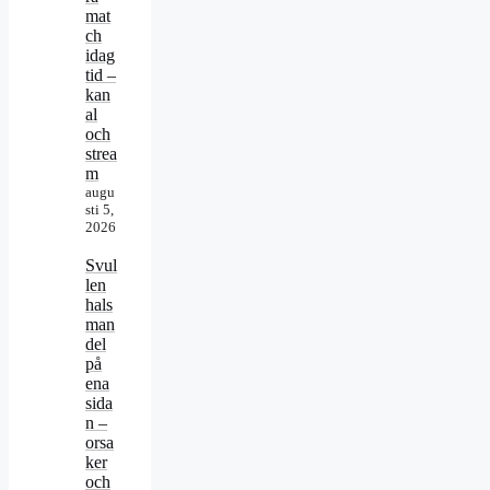
mat
ch
idag
tid –
kan
al
och
strea
m
augu
sti 5,
2026
Svul
len
hals
man
del
på
ena
sida
n –
orsa
ker
och