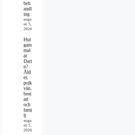
beh
andl
ing
augu
sti 5,
2026
Hur
gam
mal
är
Dari
n?
Åld
er,
pojk
vän,
bost
ad
och
fami
lj
augu
sti 5,
2026