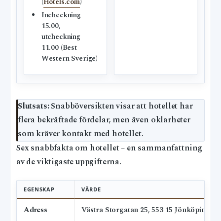
(
Hotels.com
)
Incheckning
15.00,
utcheckning
11.00 (Best
Western Sverige)
Slutsats:
Snabböversikten visar att hotellet har
flera bekräftade fördelar, men även oklarheter
som kräver kontakt med hotellet.
Sex snabbfakta om hotellet – en sammanfattning
av de viktigaste uppgifterna.
EGENSKAP
VÄRDE
Adress
Västra Storgatan 25, 553 15 Jönköping (
T