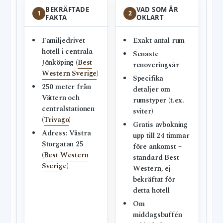
BEKRÄFTADE
VAD SOM ÄR
1
2
FAKTA
OKLART
Familjedrivet
Exakt antal rum
hotell i centrala
Senaste
Jönköping (
Best
renoveringsår
Western Sverige
)
Specifika
250 meter från
detaljer om
Vättern och
rumstyper (t.ex.
centralstationen
sviter)
(
Trivago
)
Gratis avbokning
Adress: Västra
upp till 24 timmar
Storgatan 25
före ankomst –
(
Best Western
standard Best
Sverige
)
Western, ej
bekräftat för
detta hotell
Om
middagsbuffén