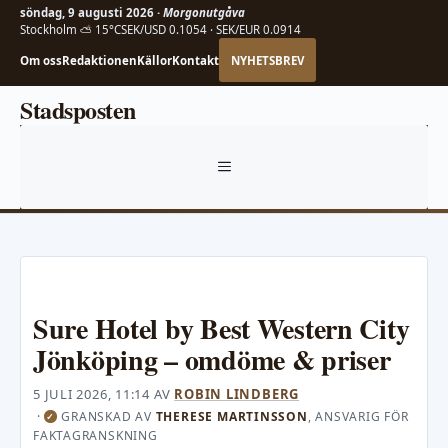
söndag, 9 augusti 2026 ·
Morgonutgåva
Stockholm ⛅ 15°C
SEK/USD 0.1054 · SEK/EUR 0.0914
Om oss
Redaktionen
Källor
Kontakt
NYHETSBREV
Hoppa
Stadsposten
till
innehåll
MENY
Sure Hotel by Best Western City
Jönköping – omdöme & priser
5 JULI 2026, 11:14
AV
ROBIN LINDBERG
·
GRANSKAD AV
THERESE MARTINSSON
, ANSVARIG FÖR
✓
FAKTAGRANSKNING