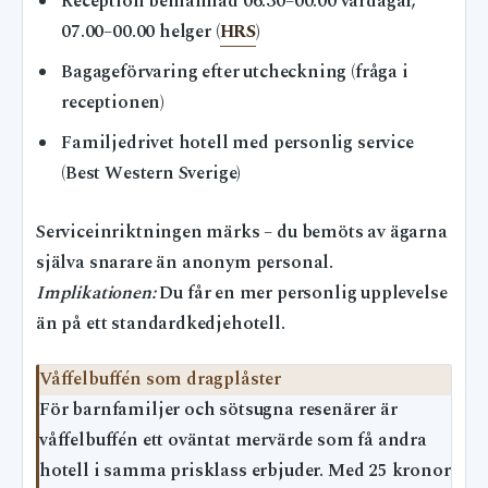
Reception bemannad 06.30–00.00 vardagar,
07.00–00.00 helger (
HRS
)
Bagageförvaring efter utcheckning (fråga i
receptionen)
Familjedrivet hotell med personlig service
(Best Western Sverige)
Serviceinriktningen märks – du bemöts av ägarna
själva snarare än anonym personal.
Implikationen:
Du får en mer personlig upplevelse
än på ett standardkedjehotell.
Våffelbuffén som dragplåster
För barnfamiljer och sötsugna resenärer är
våffelbuffén ett oväntat mervärde som få andra
hotell i samma prisklass erbjuder. Med 25 kronor