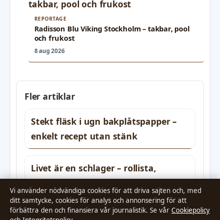
REPORTAGE
Radisson Blu Viking Stockholm – takbar, pool
och frukost
8 aug 2026
Fler artiklar
Stekt fläsk i ugn bakplåtspapper –
enkelt recept utan stänk
Livet är en schlager – rollista,
handling och streaming
Vi använder nödvändiga cookies för att driva sajten och, med
ditt samtycke, cookies för analys och annonsering för att
förbättra den och finansiera vår journalistik. Se vår
Cookiepolicy
Lediga jobb Jönköpings län – 1 700+