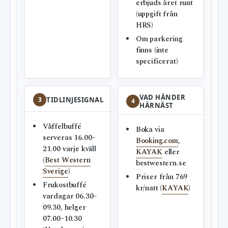
erbjuds året runt
(uppgift från
HRS)
Om parkering
finns (inte
specificerat)
VAD HÄNDER
3
TIDLINJESIGNAL
4
HÄRNÄST
Våffelbuffé
Boka via
serveras 16.00–
Booking.com
,
21.00 varje kväll
KAYAK
eller
(
Best Western
bestwestern.se
Sverige
)
Priser från 769
Frukostbuffé
kr/natt (
KAYAK
)
vardagar 06.30–
09.30, helger
07.00–10.30