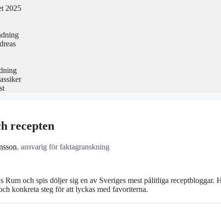
et 2025
ndning
dreas
edning
assiker
st
ch recepten
nsson
, ansvarig för faktagranskning
um och spis döljer sig en av Sveriges mest pålitliga receptbloggar. H
och konkreta steg för att lyckas med favoriterna.