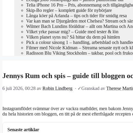
Telia iPhone 16 Pro – Pris, abonnemang och tillgängligh
Skip-Bo regler – komplett guide för nybörjare
Långa köer på Arlanda – tips och tider för smidig resa
Var kan man se Djurgården mot Chelsea? Stream och sä
Wilmer Bach Lundins föräldrar – allt om Martina och An
Vilket yrke passar mig? – Guide med tester & lön
Vilken planet syns nu? Så hittar du dem på himlen
Pick a colour säsong 1 – handling, arbetsblad och handl
Filmer med Nicole Kidman – Streama senaste nytt och kl
Radisson Blu Viking Stockholm – takbar, pool och fruko
Jennys Rum och spis – guide till bloggen o
6 juli 2026, 00:28
av
Robin Lindberg
·
✓
Granskad av
Therese Marti
Instagramflödet svämmar över av vackra matbilder, men bakom Jennys R
du hela historien om bloggen, en titt på de mest efterfrågade recepten 
Senaste artiklar