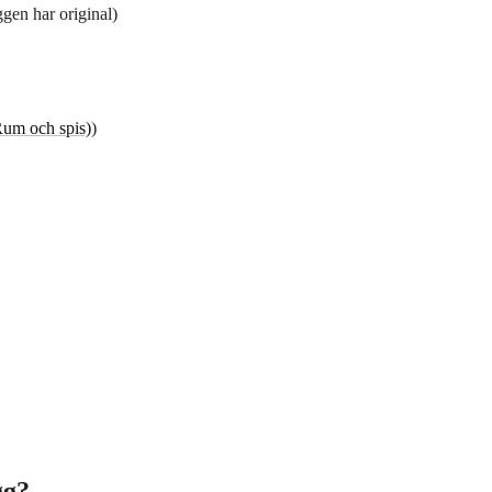
ggen har original)
Rum och spis)
)
gg?