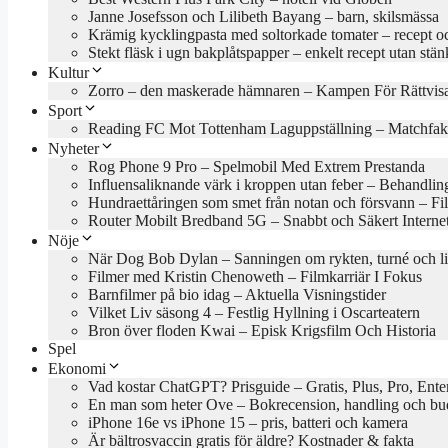
Janne Josefsson och Lilibeth Bayang – barn, skilsmässa
Krämig kycklingpasta med soltorkade tomater – recept oc
Stekt fläsk i ugn bakplåtspapper – enkelt recept utan stän
Kultur
Zorro – den maskerade hämnaren – Kampen För Rättvis
Sport
Reading FC Mot Tottenham Laguppställning – Matchfak
Nyheter
Rog Phone 9 Pro – Spelmobil Med Extrem Prestanda
Influensaliknande värk i kroppen utan feber – Behandlin
Hundraettåringen som smet från notan och försvann – Fil
Router Mobilt Bredband 5G – Snabbt och Säkert Interne
Nöje
När Dog Bob Dylan – Sanningen om rykten, turné och l
Filmer med Kristin Chenoweth – Filmkarriär I Fokus
Barnfilmer på bio idag – Aktuella Visningstider
Vilket Liv säsong 4 – Festlig Hyllning i Oscarteatern
Bron över floden Kwai – Episk Krigsfilm Och Historia
Spel
Ekonomi
Vad kostar ChatGPT? Prisguide – Gratis, Plus, Pro, Ente
En man som heter Ove – Bokrecension, handling och b
iPhone 16e vs iPhone 15 – pris, batteri och kamera
Är bältrosvaccin gratis för äldre? Kostnader & fakta