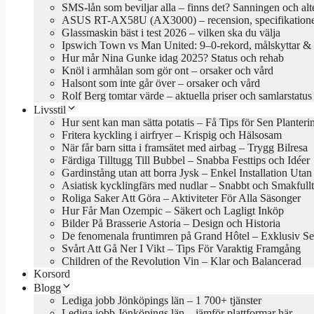
SMS-lån som beviljar alla – finns det? Sanningen och alt
ASUS RT-AX58U (AX3000) – recension, specifikationer
Glassmaskin bäst i test 2026 – vilken ska du välja
Ipswich Town vs Man United: 9–0-rekord, målskyttar & 
Hur mår Nina Gunke idag 2025? Status och rehab
Knöl i armhålan som gör ont – orsaker och vård
Halsont som inte går över – orsaker och vård
Rolf Berg tomtar värde – aktuella priser och samlarstatus
Livsstil
Hur sent kan man sätta potatis – Få Tips för Sen Planteri
Fritera kyckling i airfryer – Krispig och Hälsosam
När får barn sitta i framsätet med airbag – Trygg Bilresa
Färdiga Tilltugg Till Bubbel – Snabba Festtips och Idéer
Gardinstång utan att borra Jysk – Enkel Installation Uta
Asiatisk kycklingfärs med nudlar – Snabbt och Smakfullt
Roliga Saker Att Göra – Aktiviteter För Alla Säsonger
Hur Får Man Ozempic – Säkert och Lagligt Inköp
Bilder På Brasserie Astoria – Design och Historia
De fenomenala fruntimren på Grand Hôtel – Exklusiv Se
Svårt Att Gå Ner I Vikt – Tips För Varaktig Framgång
Children of the Revolution Vin – Klar och Balancerad
Korsord
Blogg
Lediga jobb Jönköpings län – 1 700+ tjänster
Lediga jobb Jönköpings län – jämför plattformar här