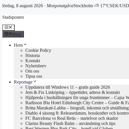
lördag, 8 augusti 2026 ·
Morgonutgåva
Stockholm ⛅ 17°C
SEK/USD 
Hoppa
Stadsposten
till
innehåll
Meny
Meny
Hem
Cookie Policy
Historia
Kontakt
Nyhetsbrev
Om oss
Tipsa oss
Reportage
Uppdatera till Windows 11 – gratis guide 2026
Jem & Fix Linköping – öppettider, adress & kontakt
Hjälpreda i hushållningen för unga fruntimmer – Cajsa 
Radisson Blu Hotel Edinburgh City Centre – Guide & F
Britta Marakatt-Labba – biografi, inkomst och utställning
Diablo 4 säsong 8: Releasedatum, bosskrafter och kontro
FC Barcelona vs Real Betis – startelvor och skador
Clarins Beauty Flash Balm – användning och tips
Best Western Plus Park City – hotell vid Globen