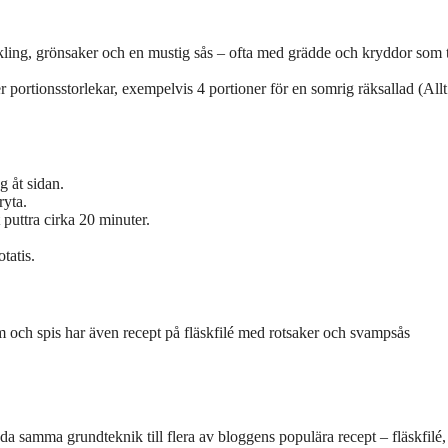
kling, grönsaker och en mustig sås – ofta med grädde och kryddor som 
 portionsstorlekar, exempelvis 4 portioner för en somrig räksallad (All
g åt sidan.
ryta.
 puttra cirka 20 minuter.
tatis.
m och spis har även recept på fläskfilé med rotsaker och svampsås
a samma grundteknik till flera av bloggens populära recept – fläskfilé,