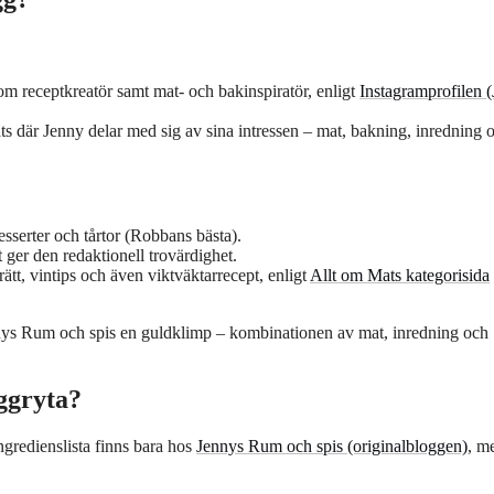
om receptkreatör samt mat- och bakinspiratör, enligt
Instagramprofilen 
ts där Jenny delar med sig av sina intressen – mat, bakning, inredning 
esserter och tårtor (Robbans bästa).
et ger den redaktionell trovärdighet.
tt, vintips och även viktväktarrecept, enligt
Allt om Mats kategorisida
ys Rum och spis en guldklimp – kombinationen av mat, inredning och
ggryta?
ngredienslista finns bara hos
Jennys Rum och spis (originalbloggen)
, m