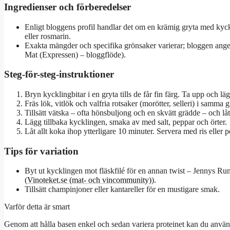
Ingredienser och förberedelser
Enligt bloggens profil handlar det om en krämig gryta med kyc
eller rosmarin.
Exakta mängder och specifika grönsaker varierar; bloggen anger
Mat (Expressen) – bloggflöde).
Steg-för-steg-instruktioner
Bryn kycklingbitar i en gryta tills de får fin färg. Ta upp och läg
Fräs lök, vitlök och valfria rotsaker (morötter, selleri) i samma g
Tillsätt vätska – ofta hönsbuljong och en skvätt grädde – och låt
Lägg tillbaka kycklingen, smaka av med salt, peppar och örter.
Låt allt koka ihop ytterligare 10 minuter. Servera med ris eller po
Tips för variation
Byt ut kycklingen mot fläskfilé för en annan twist – Jennys Ru
(
Vinoteket.se (mat- och vincommunity)
).
Tillsätt champinjoner eller kantareller för en mustigare smak.
Varför detta är smart
Genom att hålla basen enkel och sedan variera proteinet kan du använd