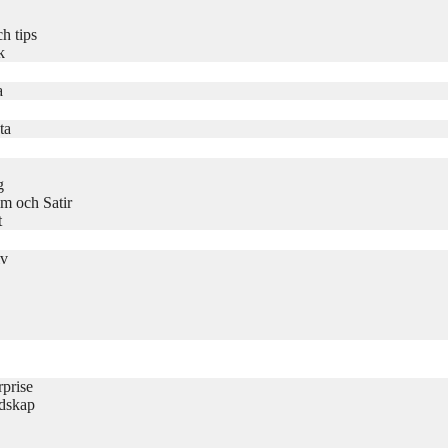
h tips
k
a
ta
g
m och Satir
t
iv
rprise
udskap