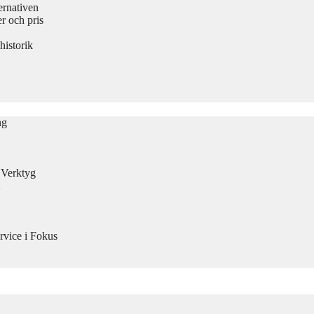
ernativen
 och pris
historik
ng
n Verktyg
rvice i Fokus