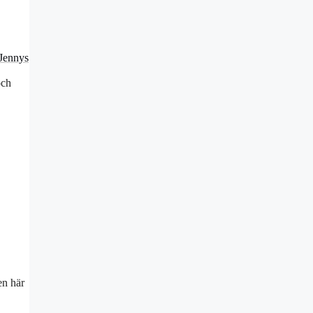
(Jennys
och
en här