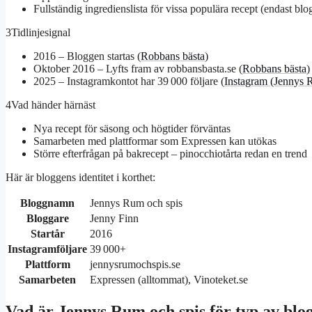
Fullständig ingredienslista för vissa populära recept (endast blo
3
Tidlinjesignal
2016
– Bloggen startas (
Robbans bästa
)
Oktober 2016
– Lyfts fram av robbansbasta.se (
Robbans bästa
)
2025
– Instagramkontot har 39 000 följare (
Instagram (Jennys 
4
Vad händer härnäst
Nya recept för säsong och högtider förväntas
Samarbeten med plattformar som Expressen kan utökas
Större efterfrågan på bakrecept – pinocchiotårta redan en trend
Här är bloggens identitet i korthet:
Bloggnamn
Jennys Rum och spis
Bloggare
Jenny Finn
Startår
2016
Instagramföljare
39 000+
Plattform
jennysrumochspis.se
Samarbeten
Expressen (alltommat), Vinoteket.se
Vad är Jennys Rum och spis för typ av blo