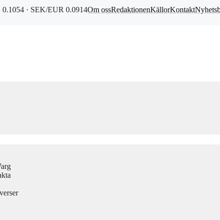
0.1054 · SEK/EUR 0.0914
Om oss
Redaktionen
Källor
Kontakt
Nyhets
Warg
akta
verser