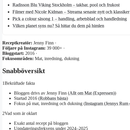
Radisson Blu Viking Stockholm – takbar, pool och frukost
Filmer med Nicole Kidman – Streama senaste nytt och klassiker
Pick a colour säsong 1 – handling, arbetsblad och handledning
Vilken planet syns nu? Så hittar du dem på himlen
Receptkreatör:
Jenny Finn ·
Följare på Instagram:
39 000+ ·
Bloggstart:
2016 ·
Fokusområden:
Mat, inredning, dukning
Snabböversikt
1
Bekräftade fakta
Bloggen drivs av Jenny Finn (
Allt om Mat (Expressen)
)
Startad 2016 (
Robbans bästa
)
Fokus på mat, inredning och dukning (
Instagram (Jennys Rum 
2
Vad som är oklart
Exakt antal recept på bloggen
Uppdateringsfrekvens under 2024–2025