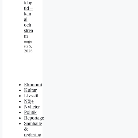
idag
tid –
kan
al
och
strea
m
augu
sti 5,
2026
Ekonomi
Kultur
Livsstil
Nöje
Nyheter
Politik
Reportage
Samhälle
&
reglering