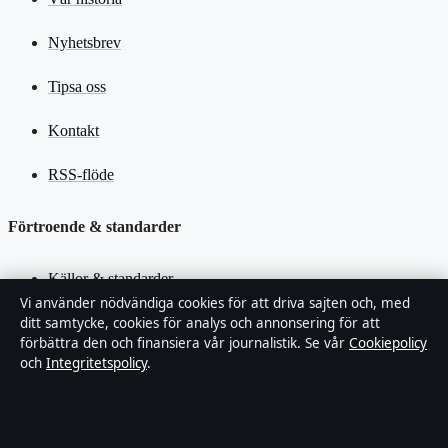
Nyhetsbrev
Tipsa oss
Kontakt
RSS-flöde
Förtroende & standarder
Källor & standarder
Vi använder nödvändiga cookies för att driva sajten och, med
ditt samtycke, cookies för analys och annonsering för att
Redaktionell policy
förbättra den och finansiera vår journalistik. Se vår
Cookiepolicy
och
Integritetspolicy
.
Rättelsepolicy
Faktagranskningspolicy