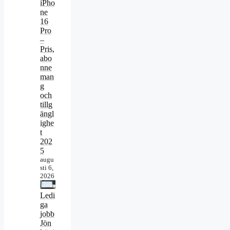
iPho
ne
16
Pro
–
Pris,
abo
nne
man
g
och
tillg
ängl
ighe
t
202
5
augu
sti 6,
2026
Ledi
ga
jobb
Jön