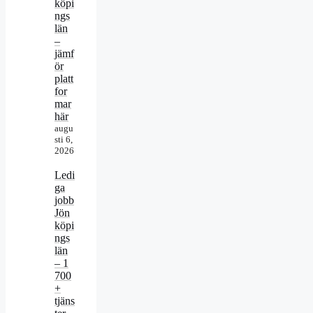
köpi
ngs
län
–
jämf
ör
platt
for
mar
här
augu
sti 6,
2026
Ledi
ga
jobb
Jön
köpi
ngs
län
– 1
700
+
tjäns