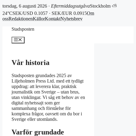
torsdag, 6 augusti 2026 ·
Eftermiddagsutgåva
Stockholm ⛅
24°C
SEK/USD 0.1057 · SEK/EUR 0.0915
Om
oss
Redaktionen
Källor
Kontakt
Nyhetsbrev
Hoppa
Stadsposten
till
innehåll
Meny
Vår historia
Stadsposten grundades 2025 av
Liljeholmen Press Ltd. med ett tydligt
uppdrag: att leverera klar, praktisk
journalistik om Sverige – utan brus,
utan vinklingar. Vi såg ett behov av en
digital nyhetssajt som ger
sammanhang och förståelse för
komplexa frågor, oavsett om du bor i
Sverige eller utomlands.
Varför grundade