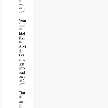
ter
augu
sti 5,
2026
Vem
åkte
ur
Idol
ikvä
ll?
Arvi
d
Lor
ents
son
utrö
stad
augu
sti 5,
2026
Tim
rå
mat
ch