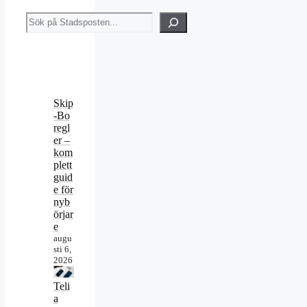
Sök
Skip
-Bo
regl
er –
kom
plett
guid
e för
nyb
örjar
e
augu
sti 6,
2026
Teli
a