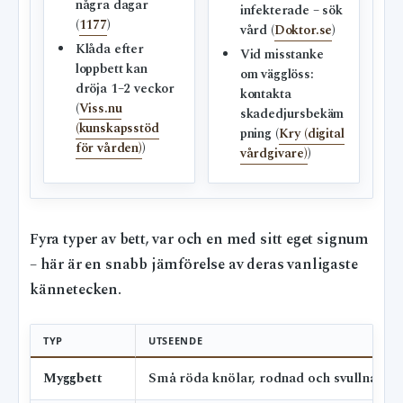
några dagar
infekterade – sök
(
1177
)
vård (
Doktor.se
)
Klåda efter
Vid misstanke
loppbett kan
om vägglöss:
dröja 1–2 veckor
kontakta
(
Viss.nu
skadedjursbekäm
(kunskapsstöd
pning (
Kry (digital
för vården)
)
vårdgivare)
)
Fyra typer av bett, var och en med sitt eget signum
– här är en snabb jämförelse av deras vanligaste
kännetecken.
TYP
UTSEENDE
Myggbett
Små röda knölar, rodnad och svullnad