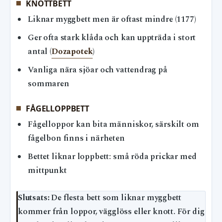
KNOTTBETT
Liknar myggbett men är oftast mindre (1177)
Ger ofta stark klåda och kan uppträda i stort
antal (
Dozapotek
)
Vanliga nära sjöar och vattendrag på
sommaren
FÅGELLOPPBETT
Fågelloppor kan bita människor, särskilt om
fågelbon finns i närheten
Bettet liknar loppbett: små röda prickar med
mittpunkt
Slutsats:
De flesta bett som liknar myggbett
kommer från loppor, vägglöss eller knott. För dig