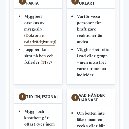
1
2
FAKTA
OKLART
Myggbett
Varför vissa
orsakas av
personer får
myggsaliv
kraftigare
(
Doktor.se
reaktioner än
(vårdrådgivning)
)
andra
Loppbett kan
Vägglössbett ofta
sitta på ben och
i rad eller grupp
fotleder (
1177
)
– men mönstret
varierar mellan
individer
VAD HÄNDER
3
TIDLINJESIGNAL
4
HÄRNÄST
Mygg- och
Om betten inte
knottbett går
läker inom en
oftast över inom
vecka eller blir