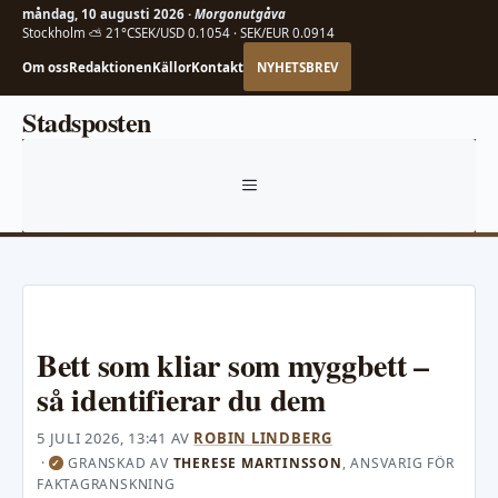
måndag, 10 augusti 2026 ·
Morgonutgåva
Stockholm ⛅ 21°C
SEK/USD 0.1054 · SEK/EUR 0.0914
Om oss
Redaktionen
Källor
Kontakt
NYHETSBREV
Hoppa
Stadsposten
till
innehåll
MENY
Bett som kliar som myggbett –
så identifierar du dem
5 JULI 2026, 13:41
AV
ROBIN LINDBERG
·
GRANSKAD AV
THERESE MARTINSSON
, ANSVARIG FÖR
✓
FAKTAGRANSKNING