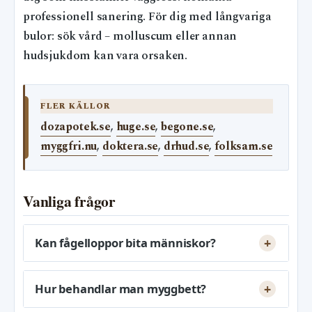
professionell sanering. För dig med långvariga
bulor: sök vård – molluscum eller annan
hudsjukdom kan vara orsaken.
FLER KÄLLOR
dozapotek.se
,
huge.se
,
begone.se
,
myggfri.nu
,
doktera.se
,
drhud.se
,
folksam.se
Vanliga frågor
Kan fågelloppor bita människor?
Hur behandlar man myggbett?