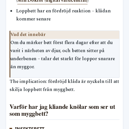
(
Min Doktor (digital vårdcentral)
)
Loppbett har en fördröjd reaktion – klådan
kommer senare
Vad det innebär
Om du märker bett först flera dagar efter att du
varit i närheten av djur, och betten sitter på
underbenen – talar det starkt för loppor snarare
än myggor.
The implication: fördröjd klåda är nyckeln till att
skilja loppbett från myggbett.
Varför har jag kliande knölar som ser ut
som myggbett?
INSEKTSBETT