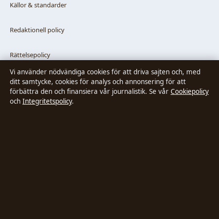
Källor & standarder
Redaktionell policy
Rättelsepolicy
Vi använder nödvändiga cookies för att driva sajten och, med
Faktagranskningspolicy
ditt samtycke, cookies för analys och annonsering för att
förbättra den och finansiera vår journalistik. Se vår
Cookiepolicy
och
Integritetspolicy
.
Ägande & finansiering
Integritetspolicy
Cookiepolicy
Innehållet är endast avsett för allmän information. Allmänna
förfrågningar:
hello@stadsposten.se
.