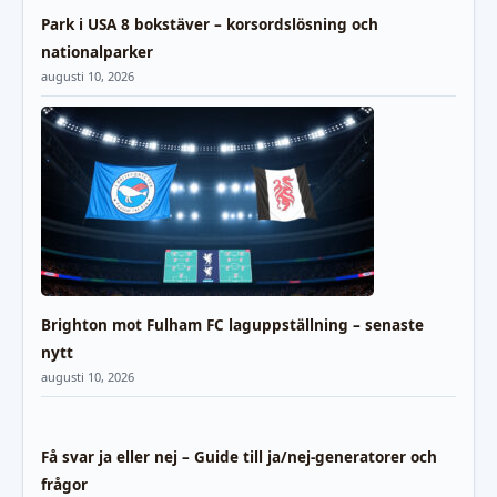
Park i USA 8 bokstäver – korsordslösning och
nationalparker
augusti 10, 2026
Brighton mot Fulham FC laguppställning – senaste
nytt
augusti 10, 2026
Få svar ja eller nej – Guide till ja/nej-generatorer och
frågor