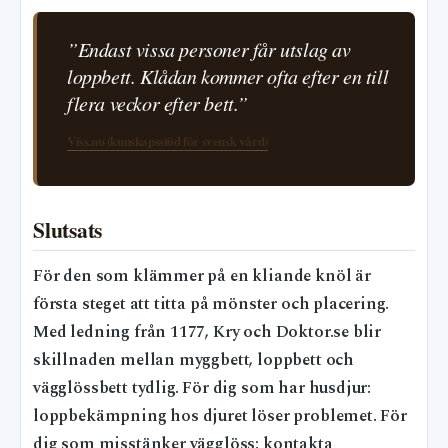
”Endast vissa personer får utslag av
loppbett. Klådan kommer ofta efter en till
flera veckor efter bett.”
Viss.nu (kunskapsstöd för svensk vård)
Slutsats
För den som klämmer på en kliande knöl är
första steget att titta på mönster och placering.
Med ledning från 1177, Kry och Doktor.se blir
skillnaden mellan myggbett, loppbett och
vägglössbett tydlig. För dig som har husdjur:
loppbekämpning hos djuret löser problemet. För
dig som misstänker vägglöss: kontakta