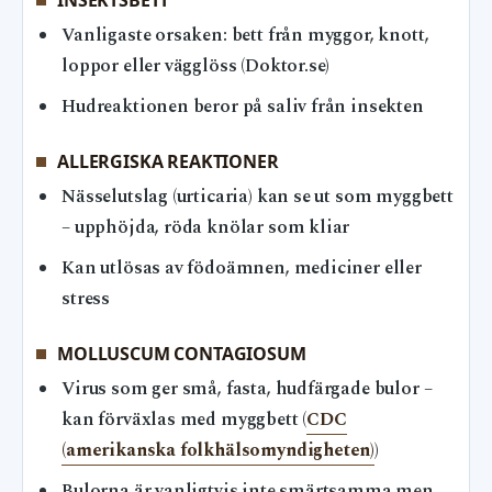
Vanligaste orsaken: bett från myggor, knott,
loppor eller vägglöss (Doktor.se)
Hudreaktionen beror på saliv från insekten
ALLERGISKA REAKTIONER
Nässelutslag (urticaria) kan se ut som myggbett
– upphöjda, röda knölar som kliar
Kan utlösas av födoämnen, mediciner eller
stress
MOLLUSCUM CONTAGIOSUM
Virus som ger små, fasta, hudfärgade bulor –
kan förväxlas med myggbett (
CDC
(amerikanska folkhälsomyndigheten)
)
Bulorna är vanligtvis inte smärtsamma men