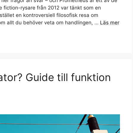
fler frågor än svar – och Prometheus är ett av de
e fiction-rysare från 2012 var tänkt som en
stället en kontroversiell filosofisk resa om
nom allt du behöver veta om handlingen, …
Läs mer
tor? Guide till funktion