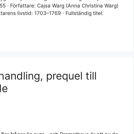
1755 · Författare: Cajsa Warg (Anna Christina Warg)
arens livstid: 1703–1769 · Fullständig titel:
andling, prequel till
de