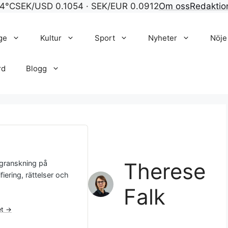
24°C
SEK/USD 0.1054 · SEK/EUR 0.0912
Om oss
Redaktio
ge
Kultur
Sport
Nyheter
Nöje
rd
Blogg
Therese
agranskning på
iering, rättelser och
Falk
et →