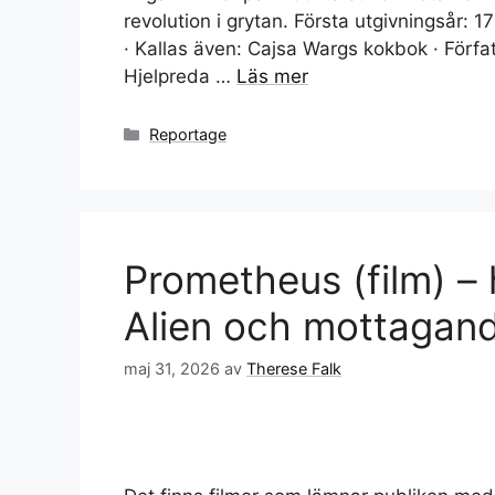
revolution i grytan. Första utgivningsår: 
· Kallas även: Cajsa Wargs kokbok · Författ
Hjelpreda …
Läs mer
Kategorier
Reportage
Prometheus (film) – h
Alien och mottagan
maj 31, 2026
av
Therese Falk