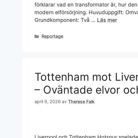
förklarar vad en transformator är, hur den
modern elförsörjning. Huvuduppgift: Omva
Grundkomponent: Två …
Läs mer
Kategorier
Reportage
Tottenham mot Liver
– Oväntade elvor oc
april 9, 2026
av
Therese Falk
Liverpool och Tottenham Hotspur spelade 