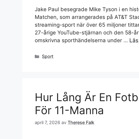
Jake Paul besegrade Mike Tyson i en his
Matchen, som arrangerades på AT&T Stadi
streaming-sport när över 65 miljoner titta
27-årige YouTube-stjärnan och den 58-år
omskrivna sporthändelserna under …
Läs
Kategorier
Sport
Hur Lång Är En Fotbo
För 11-Manna
april 7, 2026
av
Therese Falk