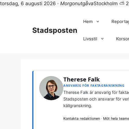
torsdag, 6 augusti 2026 ·
Morgonutgåva
Stockholm ⛅ 
Hoppa
till
Hem
Reporta
innehåll
Stadsposten
Livsstil
Korso
Therese Falk
ANSVARIG FÖR FAKTAGRANSKNING
Therese Falk är ansvarig för fakt
Stadsposten och ansvarar för verif
källgranskning.
Kontakta redaktionen
·
Möt hela team