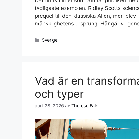
Det finns filmer som lämnar publiken med 
tydligaste exemplen. Ridley Scotts scienc
prequel till den klassiska Alien, men blev i
mänsklighetens ursprung. Här går vi ige
Kategorier
Sverige
Vad är en transforma
och typer
april 28, 2026
av
Therese Falk