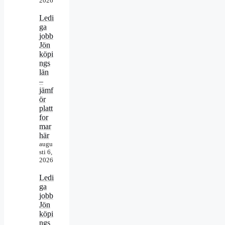
2026
Ledi
ga
jobb
Jön
köpi
ngs
län
–
jämf
ör
platt
for
mar
här
augu
sti 6,
2026
Ledi
ga
jobb
Jön
köpi
ngs