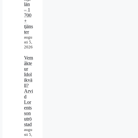
län
– 1
700
+
tjäns
ter
augu
sti 5,
2026
Vem
åkte
ur
Idol
ikvä
ll?
Arvi
d
Lor
ents
son
utrö
stad
augu
sti 5,