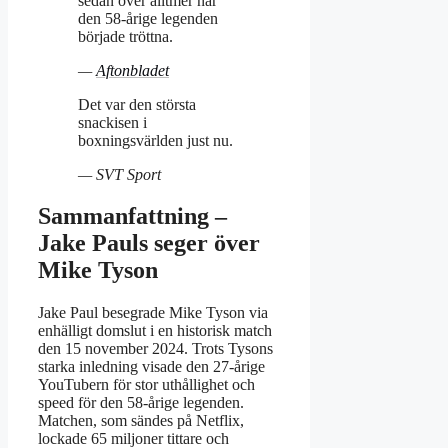
sedan över alltmer när
den 58-årige legenden
började tröttna.
—
Aftonbladet
Det var den största
snackisen i
boxningsvärlden just nu.
— SVT Sport
Sammanfattning –
Jake Pauls seger över
Mike Tyson
Jake Paul besegrade Mike Tyson via
enhälligt domslut i en historisk match
den 15 november 2024. Trots Tysons
starka inledning visade den 27-årige
YouTubern för stor uthållighet och
speed för den 58-årige legenden.
Matchen, som sändes på Netflix,
lockade 65 miljoner tittare och