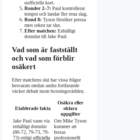
uofficiella kort.
Ronder 2–7:
Paul kontrollerar
tempot och landar fler rena slag.
Rond 8:
Tyson försöker pressa
men orken tar slut.
Efter matchen:
Enhälligt
domslut till Jake Paul.
Vad som är fastställt
och vad som förblir
osäkert
Efter matchens slut har vissa frågor
besvarats medan andra fortfarande
väcker debatt inom boxningsvärlden.
Osäkra eller
Etablerade fakta
oklara
uppgifter
Jake Paul vann via
Om Mike Tyson
enhälligt domslut
kommer att
(80-72, 79-73, 79-
boxas
73) enligt
officiella
professionellt