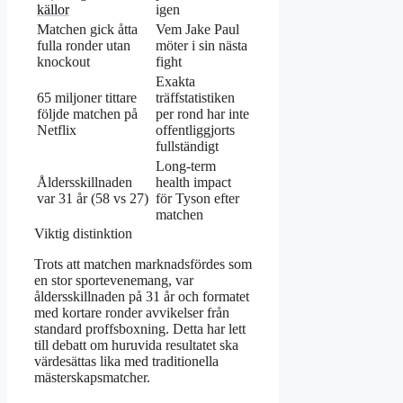
källor
igen
Matchen gick åtta
Vem Jake Paul
fulla ronder utan
möter i sin nästa
knockout
fight
Exakta
65 miljoner tittare
träffstatistiken
följde matchen på
per rond har inte
Netflix
offentliggjorts
fullständigt
Long-term
Åldersskillnaden
health impact
var 31 år (58 vs 27)
för Tyson efter
matchen
Viktig distinktion
Trots att matchen marknadsfördes som
en stor sportevenemang, var
åldersskillnaden på 31 år och formatet
med kortare ronder avvikelser från
standard proffsboxning. Detta har lett
till debatt om huruvida resultatet ska
värdesättas lika med traditionella
mästerskapsmatcher.