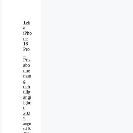
Teli
a
iPho
ne
16
Pro
–
Pris,
abo
nne
man
g
och
tillg
ängl
ighe
t
202
5
augu
sti 6,