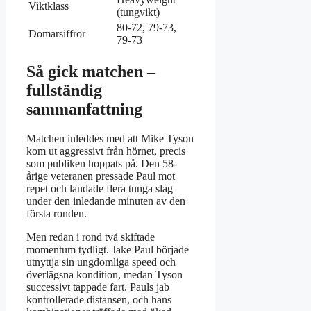
Viktklass
(tungvikt)
80-72, 79-73,
Domarsiffror
79-73
Så gick matchen –
fullständig
sammanfattning
Matchen inleddes med att Mike Tyson
kom ut aggressivt från hörnet, precis
som publiken hoppats på. Den 58-
årige veteranen pressade Paul mot
repet och landade flera tunga slag
under den inledande minuten av den
första ronden.
Men redan i rond två skiftade
momentum tydligt. Jake Paul började
utnyttja sin ungdomliga speed och
överlägsna kondition, medan Tyson
successivt tappade fart. Pauls jab
kontrollerade distansen, och hans