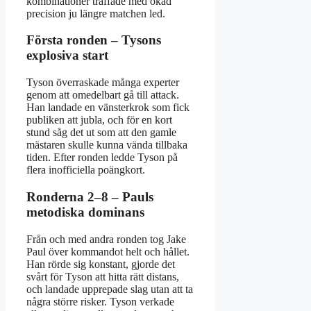
kombinationer träffade med ökad
precision ju längre matchen led.
Första ronden – Tysons
explosiva start
Tyson överraskade många experter
genom att omedelbart gå till attack.
Han landade en vänsterkrok som fick
publiken att jubla, och för en kort
stund såg det ut som att den gamle
mästaren skulle kunna vända tillbaka
tiden. Efter ronden ledde Tyson på
flera inofficiella poängkort.
Ronderna 2–8 – Pauls
metodiska dominans
Från och med andra ronden tog Jake
Paul över kommandot helt och hållet.
Han rörde sig konstant, gjorde det
svårt för Tyson att hitta rätt distans,
och landade upprepade slag utan att ta
några större risker. Tyson verkade