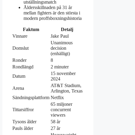
utställningsmatch
Åldersskillnaden på 31 år
mellan fighters är den största i
modern proffsboxningshistoria
Faktum
Detalj
Vinnare
Jake Paul
Unanimous
Domslut
decision
(enhälligt)
Ronder
8
Rondlängd
2 minuter
15 november
Datum
2024
AT&T Stadium,
Arena
Arlington, Texas
Sändningsplattform
Netflix
65 miljoner
Tittarsiffror
concurrent
viewers
Tysons ålder
58 år
Pauls ålder
27 år
Heavyweight