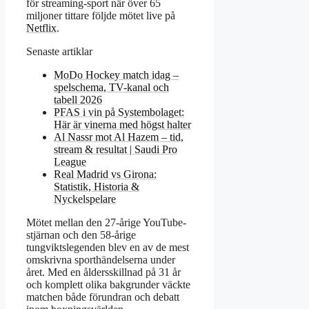
för streaming-sport när över 65
miljoner tittare följde mötet live på
Netflix
.
Senaste artiklar
MoDo Hockey match idag –
spelschema, TV-kanal och
tabell 2026
PFAS i vin på Systembolaget:
Här är vinerna med högst halter
Al Nassr mot Al Hazem – tid,
stream & resultat | Saudi Pro
League
Real Madrid vs Girona:
Statistik, Historia &
Nyckelspelare
Mötet mellan den 27-årige YouTube-
stjärnan och den 58-årige
tungviktslegenden blev en av de mest
omskrivna sporthändelserna under
året. Med en åldersskillnad på 31 år
och komplett olika bakgrunder väckte
matchen både förundran och debatt