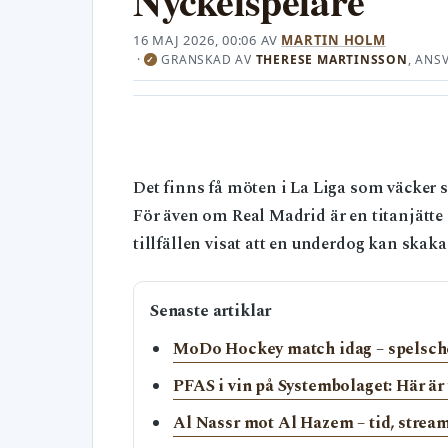
Nyckelspelare
16 MAJ 2026, 00:06
AV
MARTIN HOLM
·
GRANSKAD AV
THERESE MARTINSSON
, ANS
✓
Det finns få möten i La Liga som väcker
För även om Real Madrid är en titanjätte
tillfällen visat att en underdog kan ska
Senaste artiklar
MoDo Hockey match idag – spelsche
PFAS i vin på Systembolaget: Här är
Al Nassr mot Al Hazem – tid, stream