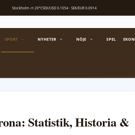
Stockholm ⛅ 20°C
SEK/USD 0.1054 · SEK/EUR 0.0914
SPORT
NYHETER
NÖJE
SPEL
EKON
ona: Statistik, Historia &