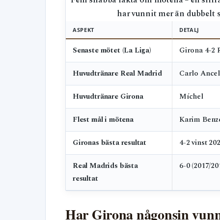
Fem snabba fakta om mötena – en siff
har vunnit mer än dubbelt
ASPEKT
DETALJ
Senaste mötet (La Liga)
Girona 4-2 R
Huvudtränare Real Madrid
Carlo Ancel
Huvudtränare Girona
Míchel
Flest mål i mötena
Karim Benze
Gironas bästa resultat
4-2 vinst 20
Real Madrids bästa
6-0 (2017/20
resultat
Har Girona någonsin vunn