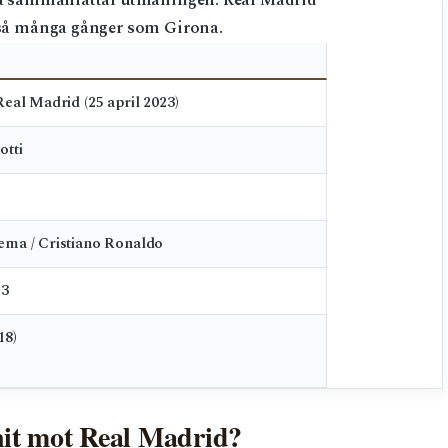
ra sammanfattar utmaningen: Real Madrid
 så många gånger som Girona.
eal Madrid (25 april 2023)
otti
ma / Cristiano Ronaldo
23
18)
it mot Real Madrid?