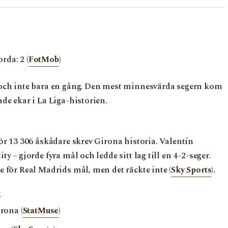
rda: 2 (
FotMob
)
 och inte bara en gång. Den mest minnesvärda segern kom
de ekar i La Liga-historien.
ör 13 306 åskådare skrev Girona historia. Valentín
y – gjorde fyra mål och ledde sitt lag till en 4-2-seger.
 för Real Madrids mål, men det räckte inte (
Sky Sports
).
R
rona (
StatMuse
)