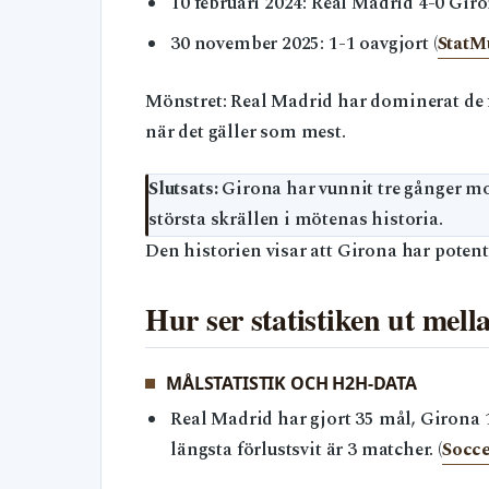
10 februari 2024: Real Madrid 4-0 Giro
30 november 2025: 1-1 oavgjort (
StatM
Mönstret: Real Madrid har dominerat de f
när det gäller som mest.
Slutsats:
Girona har vunnit tre gånger mo
största skrällen i mötenas historia.
Den historien visar att Girona har poten
Hur ser statistiken ut mell
MÅLSTATISTIK OCH H2H-DATA
Real Madrid har gjort 35 mål, Girona 
längsta förlustsvit är 3 matcher. (
Socce