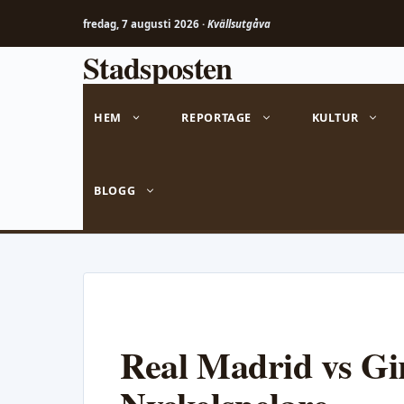
fredag, 7 augusti 2026 ·
Kvällsutgåva
Stadsposten
Hoppa
till
innehåll
HEM
REPORTAGE
KULTUR
BLOGG
Real Madrid vs Gir