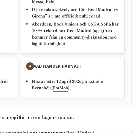
Messi, Pelé)
Den exakta sökvolymen för ”Real Madrid vs
Girona” är inte officiellt publicerad
Aberdeen, Boca Juniors och CSKA Sofia har
100% rekord mot Real Madrid (uppgiften
kommer från en community-diskussion med
låg tillförlitlighet)
4
VAD HÄNDER HÄRNÄST
drid
Nästa möte: 12 april 2026 på Estadio
Bernabéu (
FotMob
)
ste uppgifterna om lagens möten.