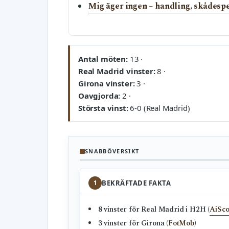
Mig äger ingen – handling, skådespe
Antal möten:
13 ·
Real Madrid vinster:
8 ·
Girona vinster:
3 ·
Oavgjorda:
2 ·
Största vinst:
6-0 (Real Madrid)
SNABBÖVERSIKT
1
BEKRÄFTADE FAKTA
8 vinster för Real Madrid i H2H (
AiSc
3 vinster för Girona (
FotMob
)