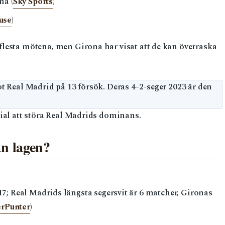
na (
Sky Sports
)
use
)
lesta mötena, men Girona har visat att de kan överraska
t Real Madrid på 13 försök. Deras 4-2-seger 2023 är den
tial att störa Real Madrids dominans.
an lagen?
17; Real Madrids längsta segersvit är 6 matcher, Gironas
rPunter
)