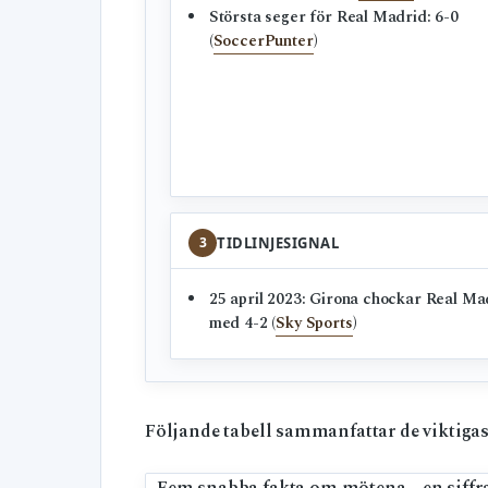
Största seger för Real Madrid: 6-0
(
SoccerPunter
)
3
TIDLINJESIGNAL
25 april 2023: Girona chockar Real Ma
med 4-2 (
Sky Sports
)
Följande tabell sammanfattar de viktiga