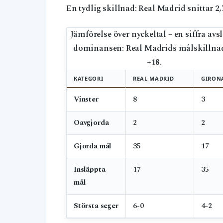
En tydlig skillnad: Real Madrid snittar 
Jämförelse över nyckeltal – en siffra avs
dominansen: Real Madrids målskillna
+18.
KATEGORI
REAL MADRID
GIRON
Vinster
8
3
Oavgjorda
2
2
Gjorda mål
35
17
Insläppta
17
35
mål
Största seger
6-0
4-2