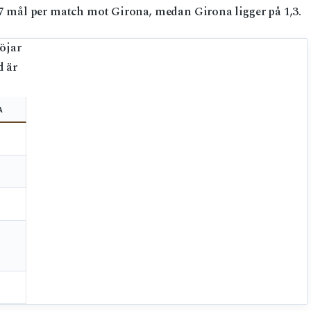
2,7 mål per match mot Girona, medan Girona ligger på 1,3.
löjar
d är
A