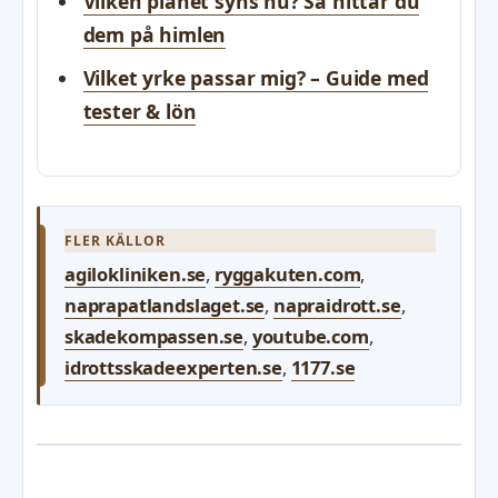
Vilken planet syns nu? Så hittar du
dem på himlen
Vilket yrke passar mig? – Guide med
tester & lön
FLER KÄLLOR
agilokliniken.se
,
ryggakuten.com
,
naprapatlandslaget.se
,
napraidrott.se
,
skadekompassen.se
,
youtube.com
,
idrottsskadeexperten.se
,
1177.se