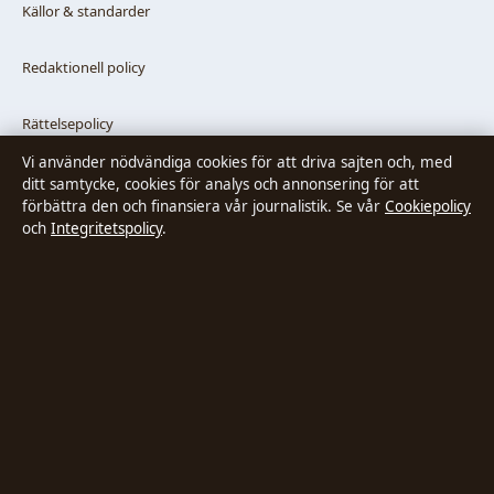
Källor & standarder
Redaktionell policy
Rättelsepolicy
Vi använder nödvändiga cookies för att driva sajten och, med
Faktagranskningspolicy
ditt samtycke, cookies för analys och annonsering för att
förbättra den och finansiera vår journalistik. Se vår
Cookiepolicy
och
Integritetspolicy
.
Ägande & finansiering
Integritetspolicy
Cookiepolicy
Innehållet är endast avsett för allmän information. Allmänna
förfrågningar:
hello@stadsposten.se
.