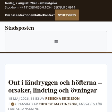
fredag, 7 augusti 2026 ·
Kvällsutgåva
Stockholm ⛅ 19°C
SEK/USD 0.1054 · SEK/EUR 0.0914
Om oss
Redaktionen
Källor
Kontakt
NYHETSBREV
Hoppa
Stadsposten
till
innehåll
MENY
Ont i ländryggen och höfterna –
orsaker, lindring och övningar
15 MAJ 2026, 11:53
AV
REBECKA ERIKSSON
·
GRANSKAD AV
THERESE MARTINSSON
, ANSVARIG FÖR
✓
FAKTAGRANSKNING