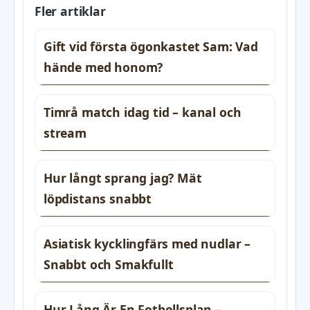
Fler artiklar
Gift vid första ögonkastet Sam: Vad
hände med honom?
Timrå match idag tid – kanal och
stream
Hur långt sprang jag? Mät
löpdistans snabbt
Asiatisk kycklingfärs med nudlar –
Snabbt och Smakfullt
Hur Lång Är En Fotbollsplan –