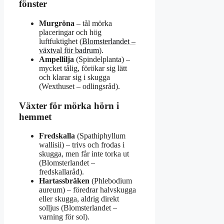
fönster
Murgröna
– tål mörka
placeringar och hög
luftfuktighet (
Blomsterlandet –
växtval för badrum
).
Ampellilja
(Spindelplanta) –
mycket tålig, förökar sig lätt
och klarar sig i skugga
(Wexthuset – odlingsråd).
Växter för mörka hörn i
hemmet
Fredskalla
(Spathiphyllum
wallisii) – trivs och frodas i
skugga, men får inte torka ut
(Blomsterlandet –
fredskallaråd).
Hartassbräken
(Phlebodium
aureum) – föredrar halvskugga
eller skugga, aldrig direkt
solljus (Blomsterlandet –
varning för sol).