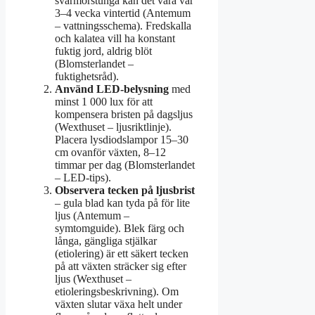
svärmorstunga kan det vara var
3–4 vecka vintertid (Antemum
– vattningsschema). Fredskalla
och kalatea vill ha konstant
fuktig jord, aldrig blöt
(Blomsterlandet –
fuktighetsråd).
Använd LED-belysning
med
minst 1 000 lux för att
kompensera bristen på dagsljus
(Wexthuset – ljusriktlinje).
Placera lysdiodslampor 15–30
cm ovanför växten, 8–12
timmar per dag (Blomsterlandet
– LED-tips).
Observera tecken på ljusbrist
– gula blad kan tyda på för lite
ljus (Antemum –
symtomguide). Blek färg och
långa, gängliga stjälkar
(etiolering) är ett säkert tecken
på att växten sträcker sig efter
ljus (Wexthuset –
etioleringsbeskrivning). Om
växten slutar växa helt under