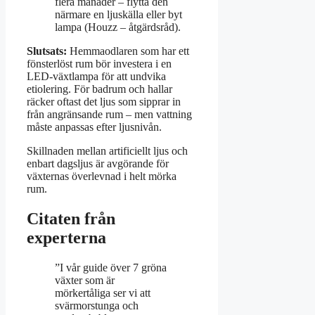
flera månader – flytta den
närmare en ljuskälla eller byt
lampa (Houzz – åtgärdsråd).
Slutsats:
Hemmaodlaren som har ett
fönsterlöst rum bör investera i en
LED-växtlampa för att undvika
etiolering. För badrum och hallar
räcker oftast det ljus som sipprar in
från angränsande rum – men vattning
måste anpassas efter ljusnivån.
Skillnaden mellan artificiellt ljus och
enbart dagsljus är avgörande för
växternas överlevnad i helt mörka
rum.
Citaten från
experterna
”I vår guide över 7 gröna
växter som är
mörkertåliga ser vi att
svärmorstunga och