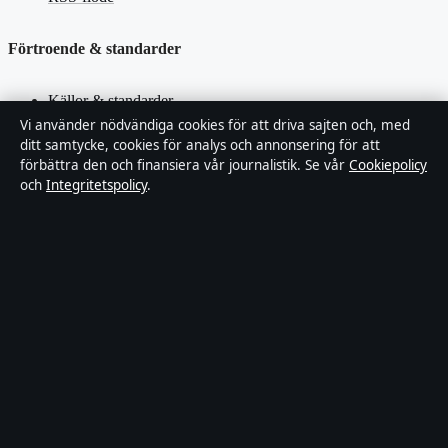
Förtroende & standarder
Källor & standarder
Vi använder nödvändiga cookies för att driva sajten och, med
ditt samtycke, cookies för analys och annonsering för att
Redaktionell policy
förbättra den och finansiera vår journalistik. Se vår
Cookiepolicy
och
Integritetspolicy
.
Rättelsepolicy
Faktagranskningspolicy
Ägande & finansiering
Integritetspolicy
Cookiepolicy
Innehållet är endast avsett för allmän information. Allmänna
förfrågningar:
hello@stadsposten.se
.