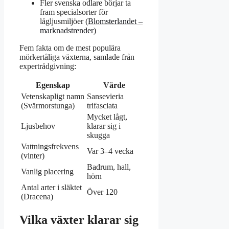
Fler svenska odlare börjar ta
fram specialsorter för
lågljusmiljöer (
Blomsterlandet –
marknadstrender
)
Fem fakta om de mest populära
mörkertåliga växterna, samlade från
expertrådgivning:
Egenskap
Värde
Vetenskapligt namn
Sansevieria
(Svärmorstunga)
trifasciata
Mycket lågt,
Ljusbehov
klarar sig i
skugga
Vattningsfrekvens
Var 3–4 vecka
(vinter)
Badrum, hall,
Vanlig placering
hörn
Antal arter i släktet
Över 120
(Dracena)
Vilka växter klarar sig