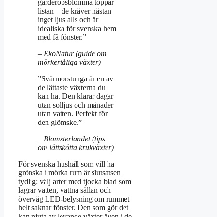
garderobsblomma toppar
listan – de kräver nästan
inget ljus alls och är
idealiska för svenska hem
med få fönster.”
– EkoNatur (guide om
mörkertåliga växter)
”Svärmorstunga är en av
de lättaste växterna du
kan ha. Den klarar dagar
utan solljus och månader
utan vatten. Perfekt för
den glömske.”
– Blomsterlandet (tips
om lättskötta krukväxter)
För svenska hushåll som vill ha
grönska i mörka rum är slutsatsen
tydlig: välj arter med tjocka blad som
lagrar vatten, vattna sällan och
överväg LED-belysning om rummet
helt saknar fönster. Den som gör det
kan njuta av levande växter även i de