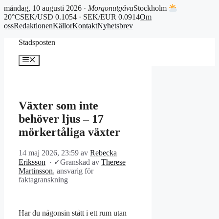
måndag, 10 augusti 2026 ·
Morgonutgåva
Stockholm
20°C
SEK/USD 0.1054 · SEK/EUR 0.0914
Om
oss
Redaktionen
Källor
Kontakt
Nyhetsbrev
Hoppa
Stadsposten
till
innehåll
Meny
Växter som inte
behöver ljus – 17
mörkertåliga växter
14 maj 2026, 23:59
av
Rebecka
Eriksson
·
✓
Granskad av
Therese
Martinsson
, ansvarig för
faktagranskning
Har du någonsin stått i ett rum utan