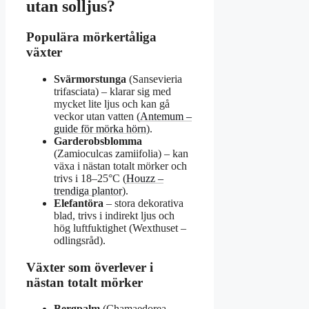
utan solljus?
Populära mörkertåliga
växter
Svärmorstunga
(Sansevieria
trifasciata) – klarar sig med
mycket lite ljus och kan gå
veckor utan vatten (
Antemum –
guide för mörka hörn
).
Garderobsblomma
(Zamioculcas zamiifolia) – kan
växa i nästan totalt mörker och
trivs i 18–25°C (
Houzz –
trendiga plantor
).
Elefantöra
– stora dekorativa
blad, trivs i indirekt ljus och
hög luftfuktighet (Wexthuset –
odlingsråd).
Växter som överlever i
nästan totalt mörker
Bergpalm
(Chamaedorea