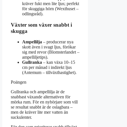
kräver fukt men lite ljus; perfekt
för skuggiga hörn (Wexthuset –
odlingsråd).
Växter som växer snabbt i
skugga
Ampellilja
– producerar nya
skott även i svagt ljus, förökar
sig med revor (Blomsterlandet –
ampelliljetips).
Gullranka
– kan växa 10–15
cm per månad i indirekt ljus
(Antemum – tillväxthastighet).
Poängen
Gullranka och ampellilja är de
snabbast växande alternativen för
mörka rum. För en nybörjare som vill
se resultat snabbt är de oslagbara –
men de kräver lite mer vatten än
suckulenter.
För den som prioriterar snabb tillväxt