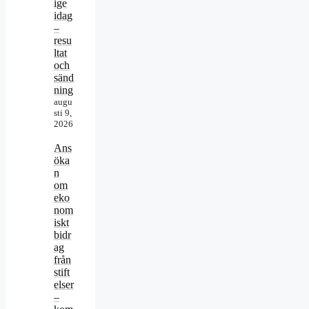
ige
idag
–
resu
ltat
och
sänd
ning
augu
sti 9,
2026
Ans
öka
n
om
eko
nom
iskt
bidr
ag
från
stift
elser
–