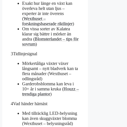
Exakt hur länge en växt kan
överleva helt utan ljus –
experter är inte överens
(
Wexthuset –
forskningsbaserade riktlinjer
)
Om vissa sorter av Kalatea
klarar sig bättre i mörker än
andra (
Blomsterlandet – tips för
sovrum
)
3
Tidlinjesignal
Mörkertåliga växter växer
långsamt – nytt bladverk kan ta
flera månader (Wexthuset –
odlingsråd)
Garderobsblomma kan leva i
10+ år i samma kruka (
Houzz –
trendiga plantor
)
4
Vad händer härnäst
Med tillräcklig LED-belysning
kan även skuggväxter blomma
(Wexthuset – belysningsråd)