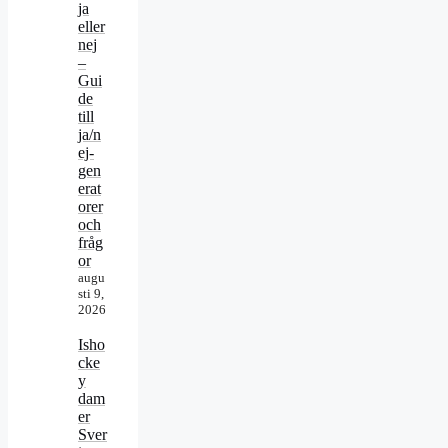
ja
eller
nej
–
Gui
de
till
ja/n
ej-
gen
erat
orer
och
fråg
or
augu
sti 9,
2026
Isho
cke
y
dam
er
Sver