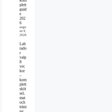
kom
plett
guid
e
202
6
augu
sti 9,
2026
Lab
rado
r
valp
8
vec
kor
–
kom
plett
sköt
sel,
mat
och
träni
ng