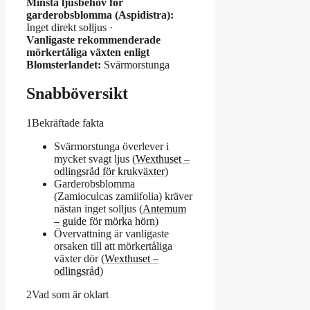
Minsta ljusbehov för
garderobsblomma (Aspidistra):
Inget direkt solljus ·
Vanligaste rekommenderade
mörkertåliga växten enligt
Blomsterlandet:
Svärmorstunga
Snabböversikt
1
Bekräftade fakta
Svärmorstunga överlever i
mycket svagt ljus (
Wexthuset –
odlingsråd för krukväxter
)
Garderobsblomma
(Zamioculcas zamiifolia) kräver
nästan inget solljus (
Antemum
– guide för mörka hörn
)
Övervattning är vanligaste
orsaken till att mörkertåliga
växter dör (
Wexthuset –
odlingsråd
)
2
Vad som är oklart