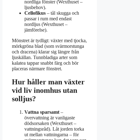
nordliga fönster (Wexthuset –
ljusbehov).
Cellofikus
– tål skugga och
passar i rum med endast
nordljus (Wexthuset –
jämförelse).
Mönstret är tydligt: växter med tjocka,
mörkgröna blad (som svärmorstunga
och dracena) klarar sig längre från
ljuskällan. Tunnbladiga arter som
kalatea tappar snabbt färg och bör
placeras närmare fönstret.
Hur håller man växter
vid liv inomhus utan
solljus?
Vattna sparsamt
–
övervattning är vanligaste
dödsorsaken (Wexthuset –
vattningsråd). Låt jorden torka
ut mellan vattningarna – för