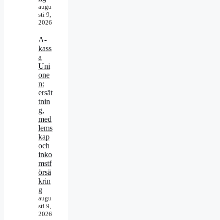
augu
sti 9,
2026
A-
kass
a
Uni
one
n:
ersät
tnin
g,
med
lems
kap
och
inko
mstf
örsä
krin
g
augu
sti 9,
2026