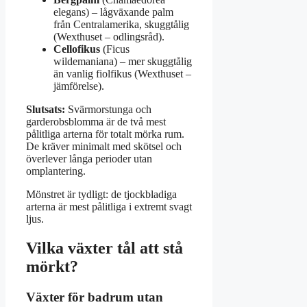
elegans) – lågväxande palm
från Centralamerika, skuggtålig
(Wexthuset – odlingsråd).
Cellofikus
(Ficus
wildemaniana) – mer skuggtålig
än vanlig fiolfikus (Wexthuset –
jämförelse).
Slutsats:
Svärmorstunga och
garderobsblomma är de två mest
pålitliga arterna för totalt mörka rum.
De kräver minimalt med skötsel och
överlever långa perioder utan
omplantering.
Mönstret är tydligt: de tjockbladiga
arterna är mest pålitliga i extremt svagt
ljus.
Vilka växter tål att stå
mörkt?
Växter för badrum utan