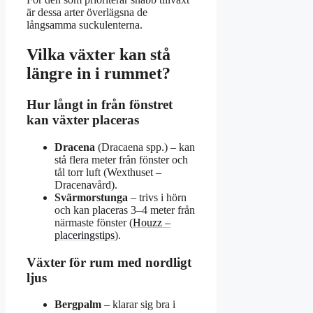
är dessa arter överlägsna de
långsamma suckulenterna.
Vilka växter kan stå
längre in i rummet?
Hur långt in från fönstret
kan växter placeras
Dracena
(Dracaena spp.) – kan
stå flera meter från fönster och
tål torr luft (Wexthuset –
Dracenavård).
Svärmorstunga
– trivs i hörn
och kan placeras 3–4 meter från
närmaste fönster (
Houzz –
placeringstips
).
Växter för rum med nordligt
ljus
Bergpalm
– klarar sig bra i