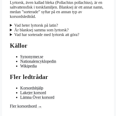
Lyrtorsk, även kallad bleka (Pollachius pollachius), är en
saltvattensfisk i torskfamiljen. Blanksej är ett annat namn,
medan ”sorterade” syftar på en annan typ av
korsordsledtråd.
Vad heter lyrtorsk på latin?
Är blanksej samma som lyrtorsk?
Vad har sorterade med lyrtorsk att göra?
Källor
Synonymer.se
Nationalencyklopedin
Wikipedia
Fler ledtrådar
Korsordshjälp
Lakejer korsord
Lämna Över korsord
Fler korsordsord →