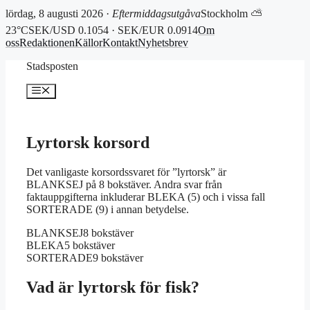
lördag, 8 augusti 2026 ·
Eftermiddagsutgåva
Stockholm ⛅
23°C
SEK/USD 0.1054 · SEK/EUR 0.0914
Om
oss
Redaktionen
Källor
Kontakt
Nyhetsbrev
Hoppa
Stadsposten
till
innehåll
Meny
Lyrtorsk korsord
Det vanligaste korsordssvaret för ”lyrtorsk” är
BLANKSEJ på 8 bokstäver. Andra svar från
faktauppgifterna inkluderar BLEKA (5) och i vissa fall
SORTERADE (9) i annan betydelse.
BLANKSEJ
8 bokstäver
BLEKA
5 bokstäver
SORTERADE
9 bokstäver
Vad är lyrtorsk för fisk?