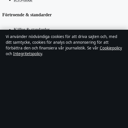
Förtroende & standarder
Källor & standarder
Vi använder nödvändiga cookies för att driva sajten och, med
ditt samtycke, cookies för analys och annonsering för att
Redaktionell policy
förbättra den och finansiera vår journalistik. Se vår
Cookiepolicy
och
Integritetspolicy
.
Rättelsepolicy
Faktagranskningspolicy
Ägande & finansiering
Integritetspolicy
Cookiepolicy
Innehållet är endast avsett för allmän information. Allmänna
förfrågningar:
hello@stadsposten.se
.