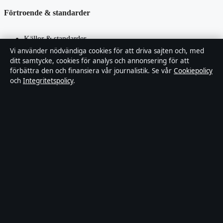
Förtroende & standarder
Källor & standarder
Vi använder nödvändiga cookies för att driva sajten och, med
ditt samtycke, cookies för analys och annonsering för att
Redaktionell policy
förbättra den och finansiera vår journalistik. Se vår
Cookiepolicy
och
Integritetspolicy
.
Rättelsepolicy
Faktagranskningspolicy
Ägande & finansiering
Integritetspolicy
Cookiepolicy
Innehållet är endast avsett för allmän information. Allmänna
förfrågningar:
hello@stadsposten.se
.