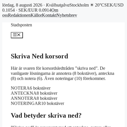
lördag, 8 augusti 2026 ·
Kvällsutgåva
Stockholm ☀ 20°C
SEK/USD
0.1054 · SEK/EUR 0.0914
Om
oss
Redaktionen
Källor
Kontakt
Nyhetsbrev
Hoppa
Stadsposten
till
innehåll
Meny
Skriva Ned korsord
Här är svaren för korsordsledtråden ”skriva ned”. De
vanligaste lösningarna är annotera (8 bokstäver), anteckna
(8) och notera (6). Även noteringar (10) förekommer.
NOTERA
6 bokstäver
ANTECKNA
8 bokstäver
ANNOTERA
8 bokstäver
NOTERINGAR
10 bokstäver
Vad betyder skriva ned?