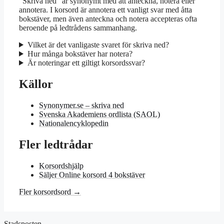
”Skriva ned” är synonymt med att anteckna, notera eller
annotera. I korsord är annotera ett vanligt svar med åtta
bokstäver, men även anteckna och notera accepteras ofta
beroende på ledtrådens sammanhang.
Vilket är det vanligaste svaret för skriva ned?
Hur många bokstäver har notera?
Är noteringar ett giltigt korsordssvar?
Källor
Synonymer.se – skriva ned
Svenska Akademiens ordlista (SAOL)
Nationalencyklopedin
Fler ledtrådar
Korsordshjälp
Säljer Online korsord 4 bokstäver
Fler korsordsord →
Stadsposten