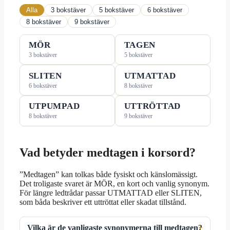
Alla
3 bokstäver
5 bokstäver
6 bokstäver
8 bokstäver
9 bokstäver
MÖR
TAGEN
3 bokstäver
5 bokstäver
SLITEN
UTMATTAD
6 bokstäver
8 bokstäver
UTPUMPAD
UTTRÖTTAD
8 bokstäver
9 bokstäver
Vad betyder medtagen i korsord?
”Medtagen” kan tolkas både fysiskt och känslomässigt.
Det troligaste svaret är MÖR, en kort och vanlig synonym.
För längre ledtrådar passar UTMATTAD eller SLITEN,
som båda beskriver ett uttröttat eller skadat tillstånd.
Vilka är de vanligaste synonymerna till medtagen?