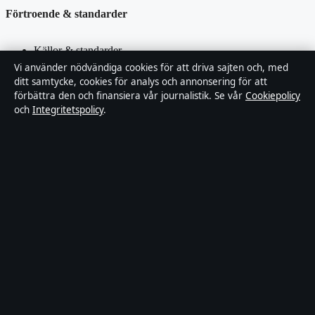
Förtroende & standarder
Källor & standarder
Vi använder nödvändiga cookies för att driva sajten och, med
ditt samtycke, cookies för analys och annonsering för att
Redaktionell policy
förbättra den och finansiera vår journalistik. Se vår
Cookiepolicy
och
Integritetspolicy
.
Rättelsepolicy
Faktagranskningspolicy
Ägande & finansiering
Integritetspolicy
Cookiepolicy
Innehållet är endast avsett för allmän information. Allmänna
förfrågningar:
hello@stadsposten.se
.