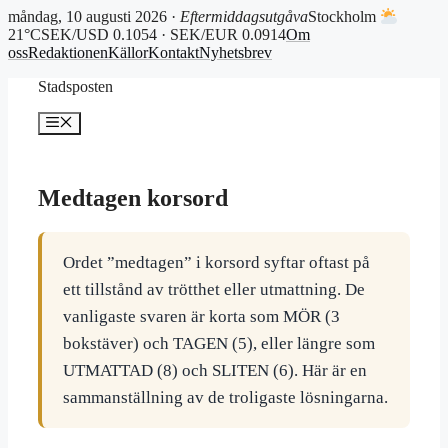
måndag, 10 augusti 2026 ·
Eftermiddagsutgåva
Stockholm
21°C
SEK/USD 0.1054 · SEK/EUR 0.0914
Om
oss
Redaktionen
Källor
Kontakt
Nyhetsbrev
Hoppa
Stadsposten
till
innehåll
Meny
Medtagen korsord
Ordet ”medtagen” i korsord syftar oftast på
ett tillstånd av trötthet eller utmattning. De
vanligaste svaren är korta som MÖR (3
bokstäver) och TAGEN (5), eller längre som
UTMATTAD (8) och SLITEN (6). Här är en
sammanställning av de troligaste lösningarna.