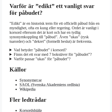
Varför är ”edikt” ett vanligt svar
för påbudet?
”Edikt” är en historisk term för ett officiellt påbud från en
myndighet, ofta en kung eller regering. Ordet är vanligt i
korsord eftersom det är kort och har en tydlig
synonymkoppling till ”påbud”. Även ”ukas” (rysk
tsarorder) och ”dekret” (formellt beslut) är frekventa.
Vad betyder ”påbudet” i korsord?
Finns det ett svar med 7 bokstäver för ”påbudet”?
Varför passar ”ukas” för ”påbudet”?
Källor
Synonymer.se
SAOL (Svenska Akademiens ordlista)
Wikipedia
Fler ledtrådar
Korsordshjälp