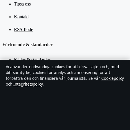
Tipsa oss
Kontakt
RSS-flöde
Förtroende & standarder
Källor & standarder
Vi använder nödvändiga cookies för att driva sajten och, med
ditt samtycke, cookies för analys och annonsering för att
Redaktionell policy
förbättra den och finansiera vår journalistik. Se vår
Cookiepolicy
och
Integritetspolicy
.
Rättelsepolicy
Faktagranskningspolicy
Ägande & finansiering
Integritetspolicy