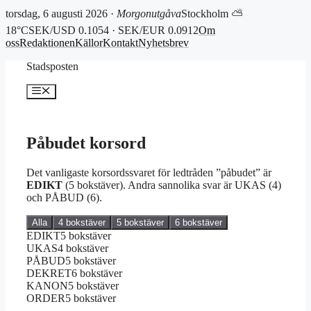
torsdag, 6 augusti 2026 ·
Morgonutgåva
Stockholm ⛅
18°C
SEK/USD 0.1054 · SEK/EUR 0.0912
Om
oss
Redaktionen
Källor
Kontakt
Nyhetsbrev
Hoppa
Stadsposten
till
innehåll
Meny
Påbudet korsord
Det vanligaste korsordssvaret för ledtråden ”påbudet” är
EDIKT
(5 bokstäver). Andra sannolika svar är UKAS (4)
och PÅBUD (6).
Alla
4 bokstäver
5 bokstäver
6 bokstäver
EDIKT
5 bokstäver
UKAS
4 bokstäver
PÅBUD
5 bokstäver
DEKRET
6 bokstäver
KANON
5 bokstäver
ORDER
5 bokstäver