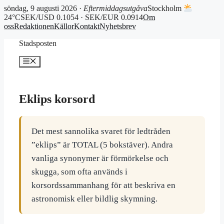
söndag, 9 augusti 2026 ·
Eftermiddagsutgåva
Stockholm
24°C
SEK/USD 0.1054 · SEK/EUR 0.0914
Om
oss
Redaktionen
Källor
Kontakt
Nyhetsbrev
Hoppa
Stadsposten
till
innehåll
Meny
Eklips korsord
Det mest sannolika svaret för ledtråden
”eklips” är TOTAL (5 bokstäver). Andra
vanliga synonymer är förmörkelse och
skugga, som ofta används i
korsordssammanhang för att beskriva en
astronomisk eller bildlig skymning.