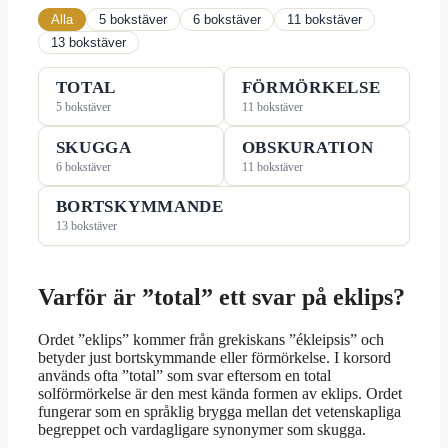
Alla
5 bokstäver
6 bokstäver
11 bokstäver
13 bokstäver
TOTAL
FÖRMÖRKELSE
5 bokstäver
11 bokstäver
SKUGGA
OBSKURATION
6 bokstäver
11 bokstäver
BORTSKYMMANDE
13 bokstäver
Varför är ”total” ett svar på eklips?
Ordet ”eklips” kommer från grekiskans ”ékleipsis” och
betyder just bortskymmande eller förmörkelse. I korsord
används ofta ”total” som svar eftersom en total
solförmörkelse är den mest kända formen av eklips. Ordet
fungerar som en språklig brygga mellan det vetenskapliga
begreppet och vardagligare synonymer som skugga.