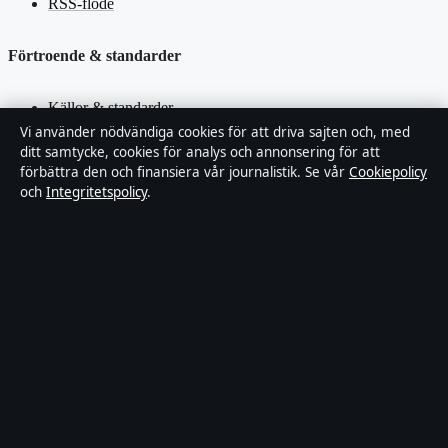
RSS-flöde
Förtroende & standarder
Källor & standarder
Vi använder nödvändiga cookies för att driva sajten och, med
ditt samtycke, cookies för analys och annonsering för att
Redaktionell policy
förbättra den och finansiera vår journalistik. Se vår
Cookiepolicy
och
Integritetspolicy
.
Rättelsepolicy
Faktagranskningspolicy
Ägande & finansiering
Integritetspolicy
Cookiepolicy
Innehållet är endast avsett för allmän information. Allmänna