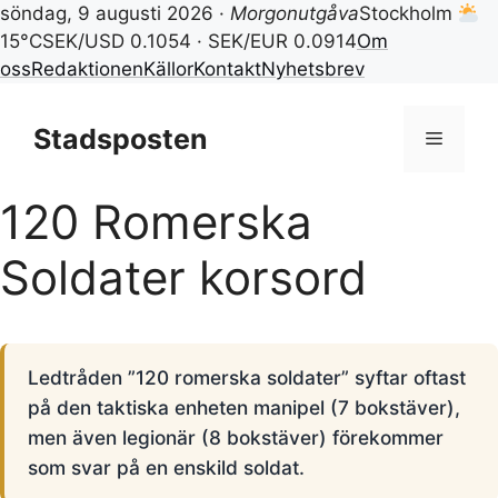
söndag, 9 augusti 2026 ·
Morgonutgåva
Stockholm
15°C
SEK/USD 0.1054 · SEK/EUR 0.0914
Om
oss
Redaktionen
Källor
Kontakt
Nyhetsbrev
Hoppa
till
Stadsposten
Meny
innehåll
120 Romerska
Soldater korsord
Ledtråden ”120 romerska soldater” syftar oftast
på den taktiska enheten manipel (7 bokstäver),
men även legionär (8 bokstäver) förekommer
som svar på en enskild soldat.