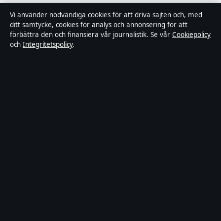
Rättelsepolicy
Vi använder nödvändiga cookies för att driva sajten och, med
ditt samtycke, cookies för analys och annonsering för att
förbättra den och finansiera vår journalistik. Se vår
Cookiepolicy
Faktagranskningspolicy
och
Integritetspolicy
.
Ägande & finansiering
Integritetspolicy
Cookiepolicy
Innehållet är endast avsett för allmän information.
Allmänna förfrågningar:
hello@stadsposten.se
.
Utgivare:
Liljeholmen Press Ltd. ·
Ansvarig utgivare:
Niklas Pettersson · Department of Registrar of
Companies HE 432842