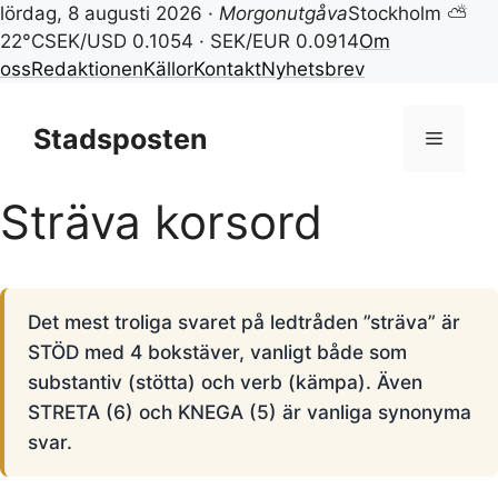
lördag, 8 augusti 2026 ·
Morgonutgåva
Stockholm ⛅
22°C
SEK/USD 0.1054 · SEK/EUR 0.0914
Om
oss
Redaktionen
Källor
Kontakt
Nyhetsbrev
Hoppa
till
Stadsposten
Meny
innehåll
Sträva korsord
Det mest troliga svaret på ledtråden ”sträva” är
STÖD med 4 bokstäver, vanligt både som
substantiv (stötta) och verb (kämpa). Även
STRETA (6) och KNEGA (5) är vanliga synonyma
svar.