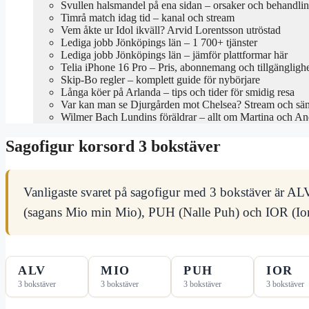
Svullen halsmandel på ena sidan – orsaker och behandli
Timrå match idag tid – kanal och stream
Vem åkte ur Idol ikväll? Arvid Lorentsson utröstad
Lediga jobb Jönköpings län – 1 700+ tjänster
Lediga jobb Jönköpings län – jämför plattformar här
Telia iPhone 16 Pro – Pris, abonnemang och tillgängligh
Skip-Bo regler – komplett guide för nybörjare
Långa köer på Arlanda – tips och tider för smidig resa
Var kan man se Djurgården mot Chelsea? Stream och sä
Wilmer Bach Lundins föräldrar – allt om Martina och An
Sagofigur korsord 3 bokstäver
Vanligaste svaret på sagofigur med 3 bokstäver är A
(sagans Mio min Mio), PUH (Nalle Puh) och IOR (Ior 
ALV
MIO
PUH
IOR
3 bokstäver
3 bokstäver
3 bokstäver
3 bokstäver