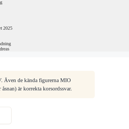
ng
et 2025
ndning
dreas
LV. Även de kända figurerna MIO
åsnan) är korrekta korsordssvar.