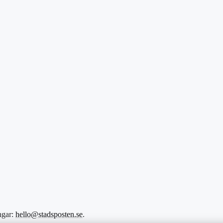
ngar:
hello@stadsposten.se
.