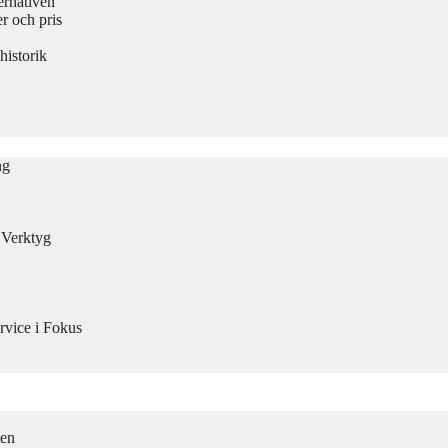
ernativen
 och pris
historik
ng
n Verktyg
rvice i Fokus
men