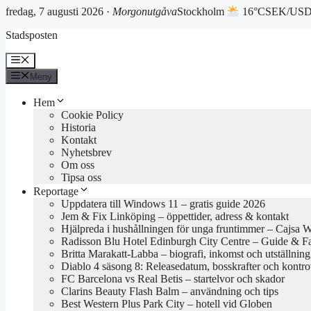
fredag, 7 augusti 2026 ·
Morgonutgåva
Stockholm
16°C
SEK/USD 
Hoppa
Stadsposten
till
innehåll
Meny
Meny
Hem
Cookie Policy
Historia
Kontakt
Nyhetsbrev
Om oss
Tipsa oss
Reportage
Uppdatera till Windows 11 – gratis guide 2026
Jem & Fix Linköping – öppettider, adress & kontakt
Hjälpreda i hushållningen för unga fruntimmer – Cajsa 
Radisson Blu Hotel Edinburgh City Centre – Guide & F
Britta Marakatt-Labba – biografi, inkomst och utställning
Diablo 4 säsong 8: Releasedatum, bosskrafter och kontro
FC Barcelona vs Real Betis – startelvor och skador
Clarins Beauty Flash Balm – användning och tips
Best Western Plus Park City – hotell vid Globen