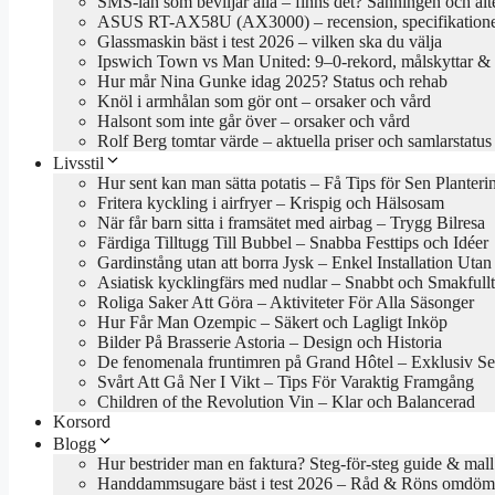
SMS-lån som beviljar alla – finns det? Sanningen och alt
ASUS RT-AX58U (AX3000) – recension, specifikationer
Glassmaskin bäst i test 2026 – vilken ska du välja
Ipswich Town vs Man United: 9–0-rekord, målskyttar & 
Hur mår Nina Gunke idag 2025? Status och rehab
Knöl i armhålan som gör ont – orsaker och vård
Halsont som inte går över – orsaker och vård
Rolf Berg tomtar värde – aktuella priser och samlarstatus
Livsstil
Hur sent kan man sätta potatis – Få Tips för Sen Planteri
Fritera kyckling i airfryer – Krispig och Hälsosam
När får barn sitta i framsätet med airbag – Trygg Bilresa
Färdiga Tilltugg Till Bubbel – Snabba Festtips och Idéer
Gardinstång utan att borra Jysk – Enkel Installation Uta
Asiatisk kycklingfärs med nudlar – Snabbt och Smakfullt
Roliga Saker Att Göra – Aktiviteter För Alla Säsonger
Hur Får Man Ozempic – Säkert och Lagligt Inköp
Bilder På Brasserie Astoria – Design och Historia
De fenomenala fruntimren på Grand Hôtel – Exklusiv Se
Svårt Att Gå Ner I Vikt – Tips För Varaktig Framgång
Children of the Revolution Vin – Klar och Balancerad
Korsord
Blogg
Hur bestrider man en faktura? Steg-för-steg guide & mall
Handdammsugare bäst i test 2026 – Råd & Röns omdö