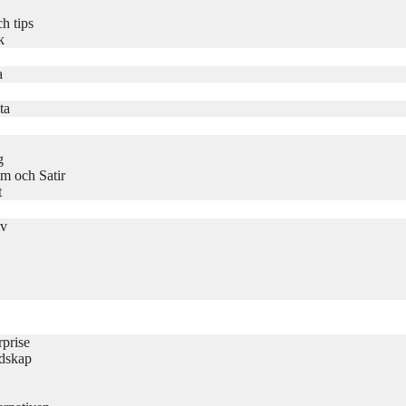
h tips
k
a
ta
g
m och Satir
t
iv
rprise
udskap