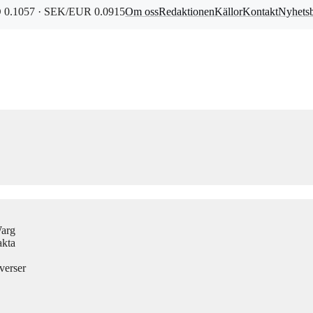
0.1057 · SEK/EUR 0.0915
Om oss
Redaktionen
Källor
Kontakt
Nyhets
Warg
akta
verser