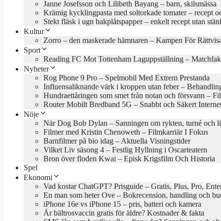
Janne Josefsson och Lilibeth Bayang – barn, skilsmässa
Krämig kycklingpasta med soltorkade tomater – recept oc
Stekt fläsk i ugn bakplåtspapper – enkelt recept utan stän
Kultur
Zorro – den maskerade hämnaren – Kampen För Rättvis
Sport
Reading FC Mot Tottenham Laguppställning – Matchfak
Nyheter
Rog Phone 9 Pro – Spelmobil Med Extrem Prestanda
Influensaliknande värk i kroppen utan feber – Behandlin
Hundraettåringen som smet från notan och försvann – Fil
Router Mobilt Bredband 5G – Snabbt och Säkert Interne
Nöje
När Dog Bob Dylan – Sanningen om rykten, turné och l
Filmer med Kristin Chenoweth – Filmkarriär I Fokus
Barnfilmer på bio idag – Aktuella Visningstider
Vilket Liv säsong 4 – Festlig Hyllning i Oscarteatern
Bron över floden Kwai – Episk Krigsfilm Och Historia
Spel
Ekonomi
Vad kostar ChatGPT? Prisguide – Gratis, Plus, Pro, Ente
En man som heter Ove – Bokrecension, handling och b
iPhone 16e vs iPhone 15 – pris, batteri och kamera
Är bältrosvaccin gratis för äldre? Kostnader & fakta