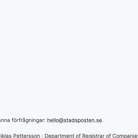
männa förfrågningar:
hello@stadsposten.se
.
iklas Pettersson · Department of Registrar of Compani