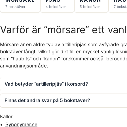
7 bokstäver
4 bokstäver
5 bokstäver
7 bokst
Varför är ”mörsare” ett vanl
Mörsare är en äldre typ av artilleripjäs som avfyrade gr
bokstäver långt, vilket gör det till en mycket vanlig lö
som ”haubits” och ”kanon” förekommer också, beroende
användningsområde.
Vad betyder ”artilleripjäs” i korsord?
Finns det andra svar på 5 bokstäver?
Källor
Synonymer.se