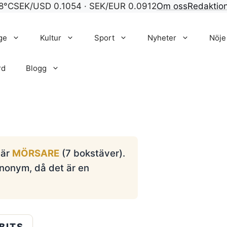
8°C
SEK/USD 0.1054 · SEK/EUR 0.0912
Om oss
Redaktio
ge
Kultur
Sport
Nyheter
Nöje
rd
Blogg
 är
MÖRSARE
(7 bokstäver).
ynonym, då det är en
BITS