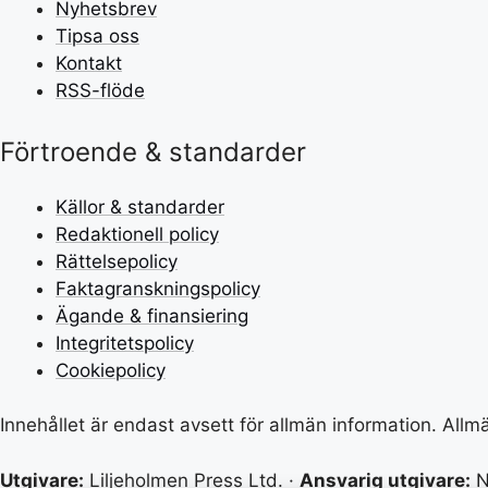
Nyhetsbrev
Tipsa oss
Kontakt
RSS-flöde
Förtroende & standarder
Källor & standarder
Redaktionell policy
Rättelsepolicy
Faktagranskningspolicy
Ägande & finansiering
Integritetspolicy
Cookiepolicy
Innehållet är endast avsett för allmän information. All
Utgivare:
Liljeholmen Press Ltd. ·
Ansvarig utgivare:
N