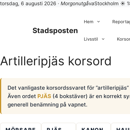
torsdag, 6 augusti 2026 ·
Morgonutgåva
Stockholm ☀ 1
Hoppa
till
Hem
Reporta
innehåll
Stadsposten
Livsstil
Korso
Artilleripjäs korsord
Det vanligaste korsordssvaret för ”artilleripjäs”
Även ordet
PJÄS
(4 bokstäver) är en korrekt s
generell benämning på vapnet.
MÖRSARE
PJÄS
KANON
HAU