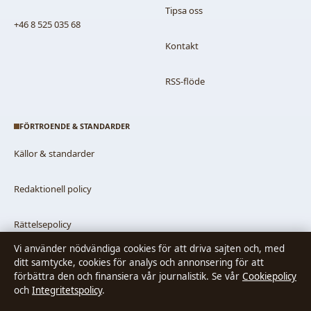
Tipsa oss
+46 8 525 035 68
Kontakt
RSS-flöde
FÖRTROENDE & STANDARDER
Källor & standarder
Redaktionell policy
Rättelsepolicy
Vi använder nödvändiga cookies för att driva sajten och, med
Faktagranskningspolicy
ditt samtycke, cookies för analys och annonsering för att
förbättra den och finansiera vår journalistik. Se vår
Cookiepolicy
och
Integritetspolicy
.
Ägande & finansiering