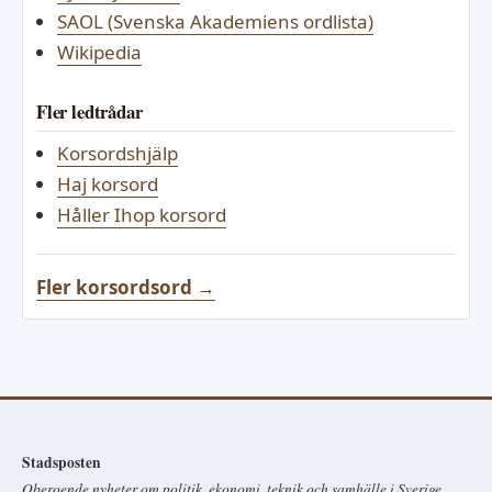
SAOL (Svenska Akademiens ordlista)
Wikipedia
Fler ledtrådar
Korsordshjälp
Haj korsord
Håller Ihop korsord
Fler korsordsord →
Stadsposten
Oberoende nyheter om politik, ekonomi, teknik och samhälle i Sverige.