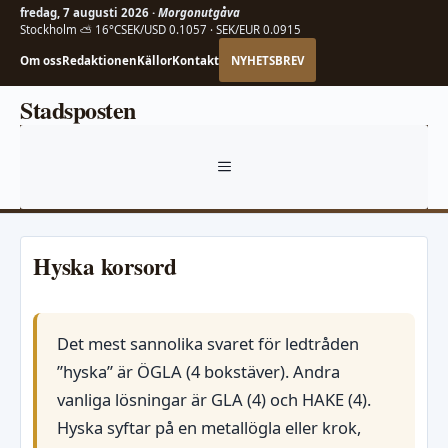
fredag, 7 augusti 2026 ·
Morgonutgåva
Stockholm ⛅ 16°C
SEK/USD 0.1057 · SEK/EUR 0.0915
Om oss
Redaktionen
Källor
Kontakt
NYHETSBREV
Hoppa
Stadsposten
till
innehåll
MENY
Hyska korsord
Det mest sannolika svaret för ledtråden
”hyska” är ÖGLA (4 bokstäver). Andra
vanliga lösningar är GLA (4) och HAKE (4).
Hyska syftar på en metallögla eller krok,