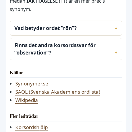
medan
IAKTTAGELSE
(11) är en mer precis
synonym.
Vad betyder ordet ”rön”?
Finns det andra korsordssvar för
”observation”?
Källor
Synonymer.se
SAOL (Svenska Akademiens ordlista)
Wikipedia
Fler ledtrådar
Korsordshjälp