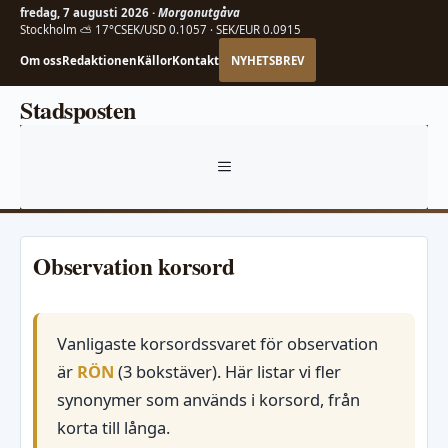
fredag, 7 augusti 2026 ·
Morgonutgåva
Stockholm ⛅ 17°C
SEK/USD 0.1057 · SEK/EUR 0.0915
Om oss
Redaktionen
Källor
Kontakt
NYHETSBREV
Hoppa
Stadsposten
till
innehåll
MENY
Observation korsord
Vanligaste korsordssvaret för observation
är
RÖN
(3 bokstäver). Här listar vi fler
synonymer som används i korsord, från
korta till långa.