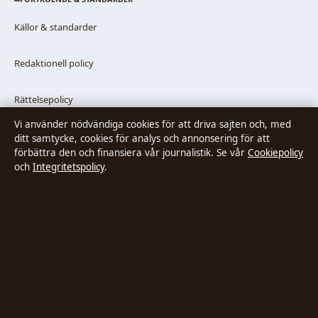
Källor & standarder
Redaktionell policy
Rättelsepolicy
Vi använder nödvändiga cookies för att driva sajten och, med
Faktagranskningspolicy
ditt samtycke, cookies för analys och annonsering för att
förbättra den och finansiera vår journalistik. Se vår
Cookiepolicy
och
Integritetspolicy
.
Ägande & finansiering
Integritetspolicy
Cookiepolicy
Innehållet är endast avsett för allmän information. Allmänna