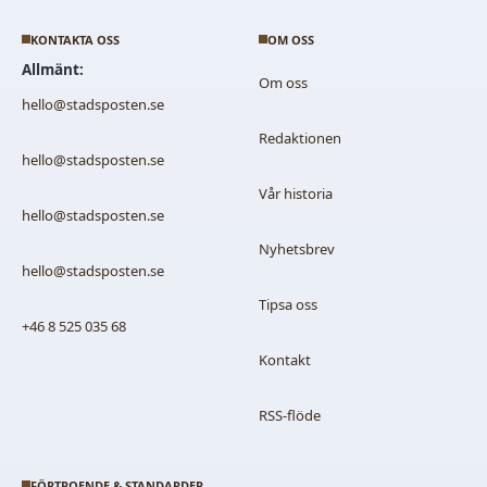
KONTAKTA OSS
OM OSS
Allmänt:
Om oss
hello@stadsposten.se
Redaktionen
hello@stadsposten.se
Vår historia
hello@stadsposten.se
Nyhetsbrev
hello@stadsposten.se
Tipsa oss
+46 8 525 035 68
Kontakt
RSS-flöde
FÖRTROENDE & STANDARDER