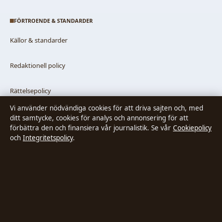
FÖRTROENDE & STANDARDER
Källor & standarder
Redaktionell policy
Rättelsepolicy
Vi använder nödvändiga cookies för att driva sajten och, med
Faktagranskningspolicy
ditt samtycke, cookies för analys och annonsering för att
förbättra den och finansiera vår journalistik. Se vår
Cookiepolicy
och
Integritetspolicy
.
Ägande & finansiering
Integritetspolicy
Cookiepolicy