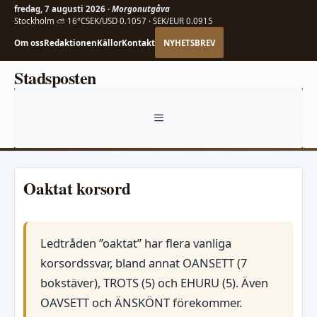
fredag, 7 augusti 2026 ·
Morgonutgåva
Stockholm ⛅ 16°C
SEK/USD 0.1057 · SEK/EUR 0.0915
Om oss
Redaktionen
Källor
Kontakt
NYHETSBREV
Hoppa
Stadsposten
till
innehåll
MENY
Oaktat korsord
Ledtråden ”oaktat” har flera vanliga
korsordssvar, bland annat OANSETT (7
bokstäver), TROTS (5) och EHURU (5). Även
OAVSETT och ÄNSKÖNT förekommer.