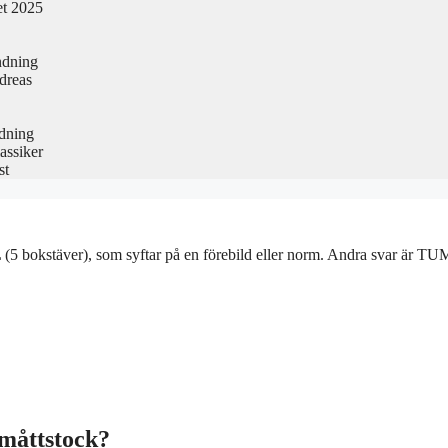
et 2025
ndning
dreas
edning
assiker
st
(5 bokstäver), som syftar på en förebild eller norm. Andra svar är TUM
 måttstock?