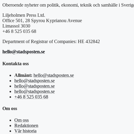
Oberoende nyheter om politik, ekonomi, teknik och samhälle i Sverig
Liljeholmen Press Ltd.
Office 501, 28 Spyrou Kyprianou Avenue
Limassol 3030
+46 8 525 035 68
Department of Registrar of Companies: HE 432842
hello@stadsposten.se
Kontakta oss
Allmänt:
hello@stadsposten.se
hello@stadsposten.se
hello@stadsposten.se
hello@stadsposten.se
+46 8 525 035 68
Om oss
Om oss
Redaktionen
Vår historia