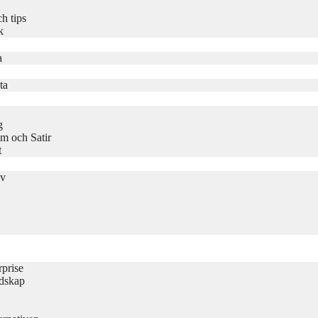
h tips
k
a
ta
g
m och Satir
t
iv
rprise
udskap