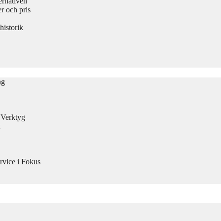
ernativen
 och pris
historik
ng
n Verktyg
rvice i Fokus