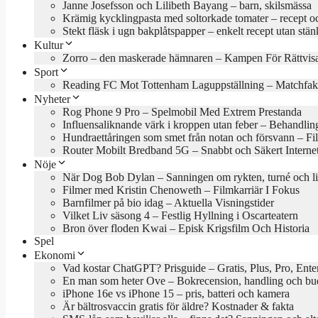
Janne Josefsson och Lilibeth Bayang – barn, skilsmässa
Krämig kycklingpasta med soltorkade tomater – recept oc
Stekt fläsk i ugn bakplåtspapper – enkelt recept utan stän
Kultur
Zorro – den maskerade hämnaren – Kampen För Rättvis
Sport
Reading FC Mot Tottenham Laguppställning – Matchfak
Nyheter
Rog Phone 9 Pro – Spelmobil Med Extrem Prestanda
Influensaliknande värk i kroppen utan feber – Behandlin
Hundraettåringen som smet från notan och försvann – Fil
Router Mobilt Bredband 5G – Snabbt och Säkert Interne
Nöje
När Dog Bob Dylan – Sanningen om rykten, turné och l
Filmer med Kristin Chenoweth – Filmkarriär I Fokus
Barnfilmer på bio idag – Aktuella Visningstider
Vilket Liv säsong 4 – Festlig Hyllning i Oscarteatern
Bron över floden Kwai – Episk Krigsfilm Och Historia
Spel
Ekonomi
Vad kostar ChatGPT? Prisguide – Gratis, Plus, Pro, Ente
En man som heter Ove – Bokrecension, handling och b
iPhone 16e vs iPhone 15 – pris, batteri och kamera
Är bältrosvaccin gratis för äldre? Kostnader & fakta