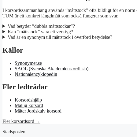
I korsordssammanhang används ”måttstock” ofta bildligt för en norm e
TUM är ett konkret längdmått som också fungerar som svar.
Vad betyder ”dubbla måttstockar”?
Kan ”måttstock” vara ett verktyg?
Vad är en synonym till måttstock i överförd betydelse?
Källor
Synonymer.se
SAOL (Svenska Akademiens ordlista)
Nationalencyklopedin
Fler ledtrådar
Korsordshjälp
Mallig korsord
Mäter Jordskalv korsord
Fler korsordsord →
Stadsposten