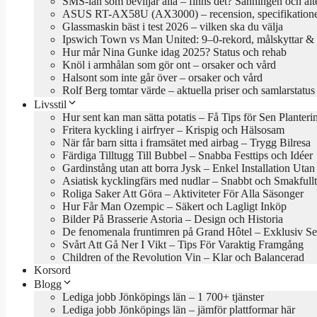
SMS-lån som beviljar alla – finns det? Sanningen och alt
ASUS RT-AX58U (AX3000) – recension, specifikationer
Glassmaskin bäst i test 2026 – vilken ska du välja
Ipswich Town vs Man United: 9–0-rekord, målskyttar & 
Hur mår Nina Gunke idag 2025? Status och rehab
Knöl i armhålan som gör ont – orsaker och vård
Halsont som inte går över – orsaker och vård
Rolf Berg tomtar värde – aktuella priser och samlarstatus
Livsstil
Hur sent kan man sätta potatis – Få Tips för Sen Planteri
Fritera kyckling i airfryer – Krispig och Hälsosam
När får barn sitta i framsätet med airbag – Trygg Bilresa
Färdiga Tilltugg Till Bubbel – Snabba Festtips och Idéer
Gardinstång utan att borra Jysk – Enkel Installation Uta
Asiatisk kycklingfärs med nudlar – Snabbt och Smakfullt
Roliga Saker Att Göra – Aktiviteter För Alla Säsonger
Hur Får Man Ozempic – Säkert och Lagligt Inköp
Bilder På Brasserie Astoria – Design och Historia
De fenomenala fruntimren på Grand Hôtel – Exklusiv Se
Svårt Att Gå Ner I Vikt – Tips För Varaktig Framgång
Children of the Revolution Vin – Klar och Balancerad
Korsord
Blogg
Lediga jobb Jönköpings län – 1 700+ tjänster
Lediga jobb Jönköpings län – jämför plattformar här