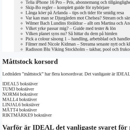
Telia iPhone 16 Pro – Pris, abonnemang och tillgängligh
Skip-Bo regler – komplett guide för nybörjare
Långa köer på Arlanda – tips och tider för smidig resa
Var kan man se Djurgården mot Chelsea? Stream och sä
Wilmer Bach Lundins föräldrar – allt om Martina och An
Vilket yrke passar mig? – Guide med tester & lön
Vilken planet syns nu? Så hittar du dem på himlen
Pick a colour säsong 1 – handling, arbetsblad och handl
Filmer med Nicole Kidman – Streama senaste nytt och kl
Radisson Blu Viking Stockholm – takbar, pool och fruko
Måttstock korsord
Ledtråden ”måttstock” har flera korsordsvar. Det vanligaste är IDEAL 
IDEAL
5 bokstäver
TUM
3 bokstäver
NORM
4 bokstäver
MALL
4 bokstäver
LINJAL
6 bokstäver
MÅTT
4 bokstäver
RIKTMÄRKE
9 bokstäver
Varför är IDEAL det vanligaste svaret för