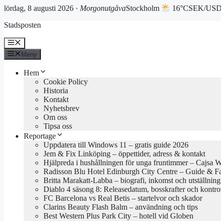
lördag, 8 augusti 2026 ·
Morgonutgåva
Stockholm
16°C
SEK/USD 
Hoppa
Stadsposten
till
innehåll
Meny
Meny
Hem
Cookie Policy
Historia
Kontakt
Nyhetsbrev
Om oss
Tipsa oss
Reportage
Uppdatera till Windows 11 – gratis guide 2026
Jem & Fix Linköping – öppettider, adress & kontakt
Hjälpreda i hushållningen för unga fruntimmer – Cajsa 
Radisson Blu Hotel Edinburgh City Centre – Guide & F
Britta Marakatt-Labba – biografi, inkomst och utställning
Diablo 4 säsong 8: Releasedatum, bosskrafter och kontro
FC Barcelona vs Real Betis – startelvor och skador
Clarins Beauty Flash Balm – användning och tips
Best Western Plus Park City – hotell vid Globen