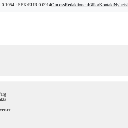
0.1054 · SEK/EUR 0.0914
Om oss
Redaktionen
Källor
Kontakt
Nyhets
Warg
akta
verser