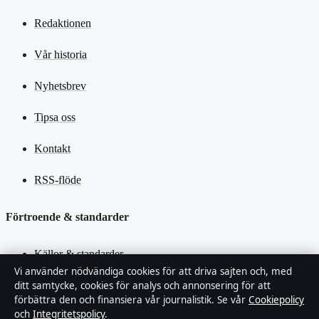
Redaktionen
Vår historia
Nyhetsbrev
Tipsa oss
Kontakt
RSS-flöde
Förtroende & standarder
Källor & standarder
Vi använder nödvändiga cookies för att driva sajten och, med
ditt samtycke, cookies för analys och annonsering för att
Redaktionell policy
förbättra den och finansiera vår journalistik. Se vår
Cookiepolicy
och
Integritetspolicy
.
Rättelsepolicy