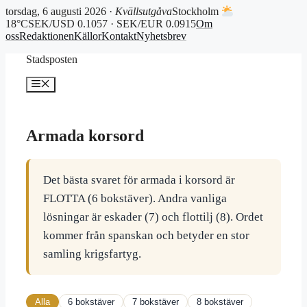
torsdag, 6 augusti 2026 ·
Kvällsutgåva
Stockholm
18°C
SEK/USD 0.1057 · SEK/EUR 0.0915
Om
oss
Redaktionen
Källor
Kontakt
Nyhetsbrev
Hoppa
Stadsposten
till
innehåll
Meny
Armada korsord
Det bästa svaret för armada i korsord är
FLOTTA (6 bokstäver). Andra vanliga
lösningar är eskader (7) och flottilj (8). Ordet
kommer från spanskan och betyder en stor
samling krigsfartyg.
Alla
6 bokstäver
7 bokstäver
8 bokstäver