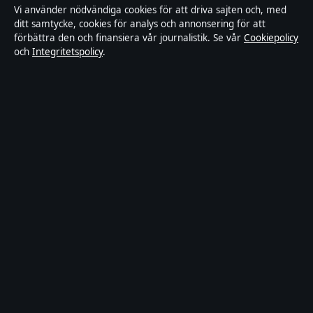
Vi använder nödvändiga cookies för att driva sajten och, med
ditt samtycke, cookies för analys och annonsering för att
Redaktionell policy
förbättra den och finansiera vår journalistik. Se vår
Cookiepolicy
och
Integritetspolicy
.
Rättelsepolicy
Faktagranskningspolicy
Ägande & finansiering
Integritetspolicy
Cookiepolicy
Innehållet är endast avsett för allmän information. Allmänna
förfrågningar:
hello@stadsposten.se
.
Utgivare:
Liljeholmen Press Ltd. ·
Ansvarig utgivare:
Niklas
Pettersson · Department of Registrar of Companies HE 432842
© 2026 Stadsposten.se · Liljeholmen Press Ltd. ·
WorldRSS
·