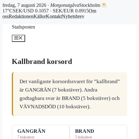
fredag, 7 augusti 2026 ·
Morgonutgåva
Stockholm
17°C
SEK/USD 0.1057 · SEK/EUR 0.0915
Om
oss
Redaktionen
Källor
Kontakt
Nyhetsbrev
Hoppa
Stadsposten
till
innehåll
Meny
Kallbrand korsord
Det vanligaste korsordssvaret för ”kallbrand”
är GANGRÄN (7 bokstäver). Andra
godtagbara svar är BRAND (5 bokstäver) och
VÄVNADSDÖD (10 bokstäver).
GANGRÄN
BRAND
7 bokstäver
5 bokstäver