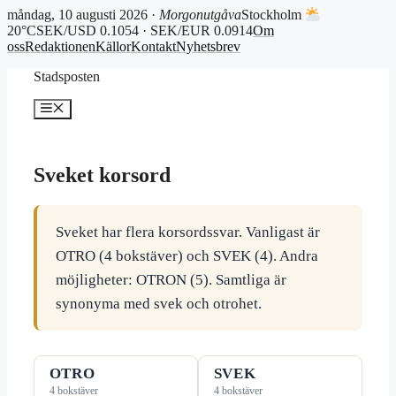
måndag, 10 augusti 2026 ·
Morgonutgåva
Stockholm
20°C
SEK/USD 0.1054 · SEK/EUR 0.0914
Om
oss
Redaktionen
Källor
Kontakt
Nyhetsbrev
Hoppa
Stadsposten
till
innehåll
Meny
Sveket korsord
Sveket har flera korsordssvar. Vanligast är
OTRO (4 bokstäver) och SVEK (4). Andra
möjligheter: OTRON (5). Samtliga är
synonyma med svek och otrohet.
OTRO
SVEK
4 bokstäver
4 bokstäver