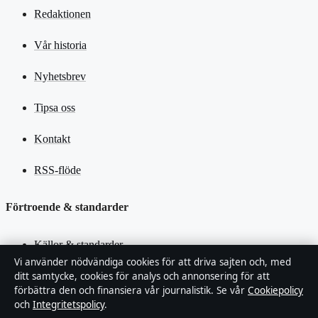
Redaktionen
Vår historia
Nyhetsbrev
Tipsa oss
Kontakt
RSS-flöde
Förtroende & standarder
Källor & standarder
Vi använder nödvändiga cookies för att driva sajten och, med
Redaktionell policy
ditt samtycke, cookies för analys och annonsering för att
förbättra den och finansiera vår journalistik. Se vår
Cookiepolicy
och
Integritetspolicy
.
Rättelsepolicy