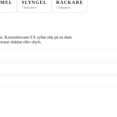
MMEL
SLYNGEL
RACKARE
7 bokstäver
7 bokstäver
rson. Korsordssvaret FÄ syftar ofta på en dum
ar elakhet eller ohyfs.