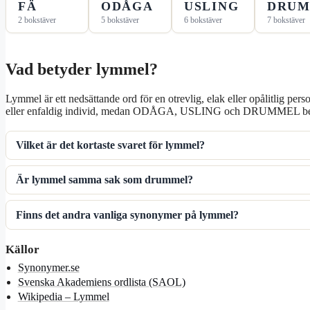
FÄ
ODÅGA
USLING
DRU
2 bokstäver
5 bokstäver
6 bokstäver
7 bokstäver
Vad betyder lymmel?
Lymmel är ett nedsättande ord för en otrevlig, elak eller opålitlig pe
eller enfaldig individ, medan ODÅGA, USLING och DRUMMEL beton
Vilket är det kortaste svaret för lymmel?
Är lymmel samma sak som drummel?
Finns det andra vanliga synonymer på lymmel?
Källor
Synonymer.se
Svenska Akademiens ordlista (SAOL)
Wikipedia – Lymmel