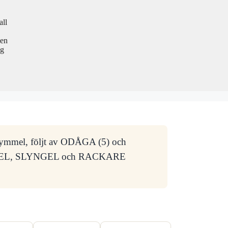
all
men
ng
r lymmel, följt av ODÅGA (5) och
MMEL, SLYNGEL och RACKARE