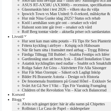
SMS-lån som beviljar alla – finns det? Sanningen och alt
ASUS RT-AX58U (AX3000) – recension, specifikationer
Glassmaskin bäst i test 2026 – vilken ska du välja
Ipswich Town vs Man United: 9–0-rekord, målskyttar & 
Hur mår Nina Gunke idag 2025? Status och rehab
Knöl i armhålan som gör ont – orsaker och vård
Halsont som inte går över – orsaker och vård
Rolf Berg tomtar värde – aktuella priser och samlarstatus
Livsstil
Hur sent kan man sätta potatis – Få Tips för Sen Planteri
Fritera kyckling i airfryer – Krispig och Hälsosam
När får barn sitta i framsätet med airbag – Trygg Bilresa
Färdiga Tilltugg Till Bubbel – Snabba Festtips och Idéer
Gardinstång utan att borra Jysk – Enkel Installation Uta
Asiatisk kycklingfärs med nudlar – Snabbt och Smakfullt
Roliga Saker Att Göra – Aktiviteter För Alla Säsonger
Hur Får Man Ozempic – Säkert och Lagligt Inköp
Bilder På Brasserie Astoria – Design och Historia
De fenomenala fruntimren på Grand Hôtel – Exklusiv Se
Svårt Att Gå Ner I Vikt – Tips För Varaktig Framgång
Children of the Revolution Vin – Klar och Balancerad
Korsord
Blogg
Alvin och gänget tjejer: här är alla namn på Chipettes
Rollistan i La Casa de Papel – skådespelare