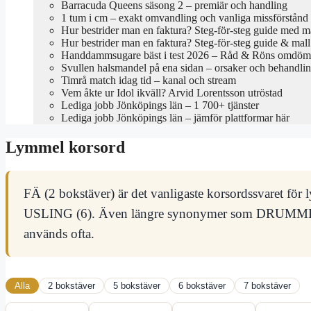
Barracuda Queens säsong 2 – premiär och handling
1 tum i cm – exakt omvandling och vanliga missförstånd
Hur bestrider man en faktura? Steg-för-steg guide med m
Hur bestrider man en faktura? Steg-för-steg guide & mall
Handdammsugare bäst i test 2026 – Råd & Röns omdö
Svullen halsmandel på ena sidan – orsaker och behandli
Timrå match idag tid – kanal och stream
Vem åkte ur Idol ikväll? Arvid Lorentsson utröstad
Lediga jobb Jönköpings län – 1 700+ tjänster
Lediga jobb Jönköpings län – jämför plattformar här
Lymmel korsord
FÄ (2 bokstäver) är det vanligaste korsordssvaret fö
USLING (6). Även längre synonymer som DRU
används ofta.
Alla
2 bokstäver
5 bokstäver
6 bokstäver
7 bokstäver