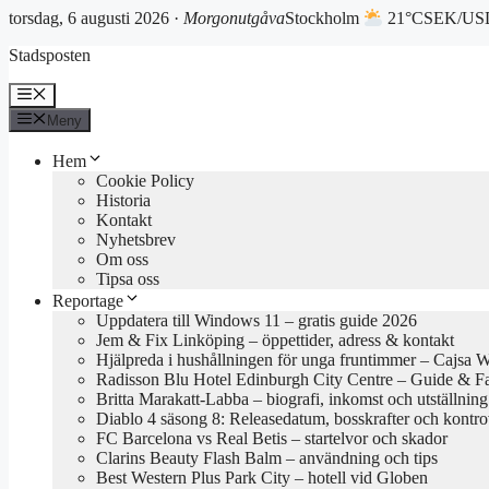
torsdag, 6 augusti 2026 ·
Morgonutgåva
Stockholm
21°C
SEK/USD
Hoppa
Stadsposten
till
innehåll
Meny
Meny
Hem
Cookie Policy
Historia
Kontakt
Nyhetsbrev
Om oss
Tipsa oss
Reportage
Uppdatera till Windows 11 – gratis guide 2026
Jem & Fix Linköping – öppettider, adress & kontakt
Hjälpreda i hushållningen för unga fruntimmer – Cajsa 
Radisson Blu Hotel Edinburgh City Centre – Guide & F
Britta Marakatt-Labba – biografi, inkomst och utställning
Diablo 4 säsong 8: Releasedatum, bosskrafter och kontro
FC Barcelona vs Real Betis – startelvor och skador
Clarins Beauty Flash Balm – användning och tips
Best Western Plus Park City – hotell vid Globen