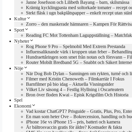
Janne Josefsson och Lilibeth Bayang – barn, skilsmässa
Krämig kycklingpasta med soltorkade tomater – recept oc
Stekt fläsk i ugn bakplåtspapper – enkelt recept utan stän
Kultur
Zorro – den maskerade hämnaren – Kampen För Rättvis
Sport
Reading FC Mot Tottenham Laguppställning – Matchfak
Nyheter
Rog Phone 9 Pro – Spelmobil Med Extrem Prestanda
Influensaliknande värk i kroppen utan feber – Behandlin
Hundraettåringen som smet från notan och försvann – Fil
Router Mobilt Bredband 5G – Snabbt och Säkert Interne
Nöje
När Dog Bob Dylan – Sanningen om rykten, turné och l
Filmer med Kristin Chenoweth – Filmkarriär I Fokus
Barnfilmer på bio idag – Aktuella Visningstider
Vilket Liv säsong 4 – Festlig Hyllning i Oscarteatern
Bron över floden Kwai – Episk Krigsfilm Och Historia
Spel
Ekonomi
Vad kostar ChatGPT? Prisguide – Gratis, Plus, Pro, Ente
En man som heter Ove – Bokrecension, handling och b
iPhone 16e vs iPhone 15 – pris, batteri och kamera
Är bältrosvaccin gratis för äldre? Kostnader & fakta