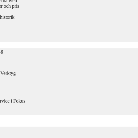
ernativen
 och pris
historik
ng
n Verktyg
rvice i Fokus