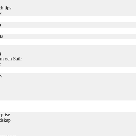
h tips
k
a
ta
g
m och Satir
t
iv
rprise
udskap