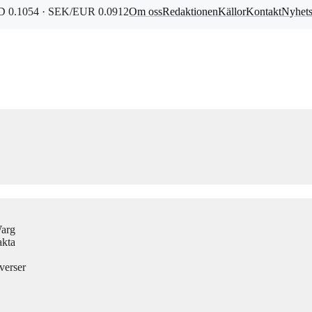
 0.1054 · SEK/EUR 0.0912
Om oss
Redaktionen
Källor
Kontakt
Nyhet
Warg
akta
verser