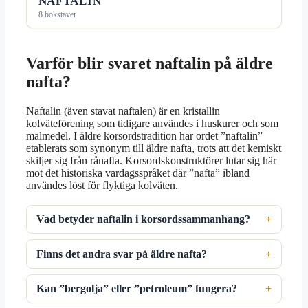
NAFTALIN
8 bokstäver
Varför blir svaret naftalin på äldre
nafta?
Naftalin (även stavat naftalen) är en kristallin
kolväteförening som tidigare användes i huskurer och som
malmedel. I äldre korsordstradition har ordet ”naftalin”
etablerats som synonym till äldre nafta, trots att det kemiskt
skiljer sig från rånafta. Korsordskonstruktörer lutar sig här
mot det historiska vardagsspråket där ”nafta” ibland
användes löst för flyktiga kolväten.
Vad betyder naftalin i korsordssammanhang?
Finns det andra svar på äldre nafta?
Kan ”bergolja” eller ”petroleum” fungera?