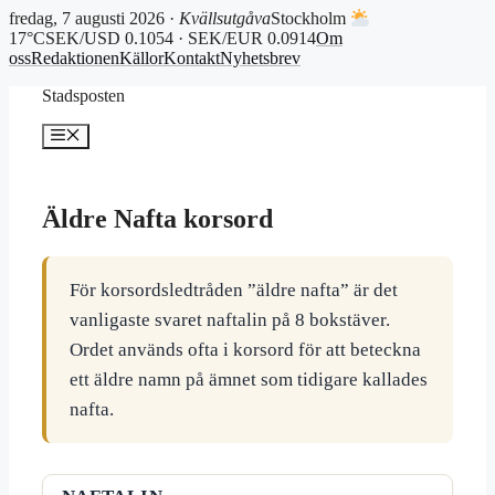
fredag, 7 augusti 2026 ·
Kvällsutgåva
Stockholm
17°C
SEK/USD 0.1054 · SEK/EUR 0.0914
Om
oss
Redaktionen
Källor
Kontakt
Nyhetsbrev
Hoppa
Stadsposten
till
innehåll
Meny
Äldre Nafta korsord
För korsordsledtråden ”äldre nafta” är det
vanligaste svaret naftalin på 8 bokstäver.
Ordet används ofta i korsord för att beteckna
ett äldre namn på ämnet som tidigare kallades
nafta.