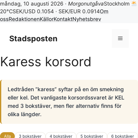
måndag, 10 augusti 2026 ·
Morgonutgåva
Stockholm
20°C
SEK/USD 0.1054 · SEK/EUR 0.0914
Om
oss
Redaktionen
Källor
Kontakt
Nyhetsbrev
Hoppa
till
Stadsposten
Meny
innehåll
Karess korsord
Ledtråden ”karess” syftar på en öm smekning
eller kel. Det vanligaste korsordssvaret är KEL
med 3 bokstäver, men fler alternativ finns för
olika längder.
Alla
3 bokstäver
4 bokstäver
5 bokstäver
6 bokstäver