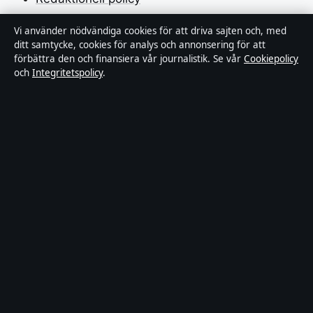
Rättelsepolicy
Vi använder nödvändiga cookies för att driva sajten och, med
ditt samtycke, cookies för analys och annonsering för att
förbättra den och finansiera vår journalistik. Se vår
Cookiepolicy
Faktagranskningspolicy
och
Integritetspolicy
.
Ägande & finansiering
Integritetspolicy
Cookiepolicy
Innehållet är endast avsett för allmän information.
Allmänna förfrågningar:
hello@stadsposten.se
.
Utgivare:
Liljeholmen Press Ltd. ·
Ansvarig utgivare:
Niklas Pettersson · Department of Registrar of
Companies HE 432842