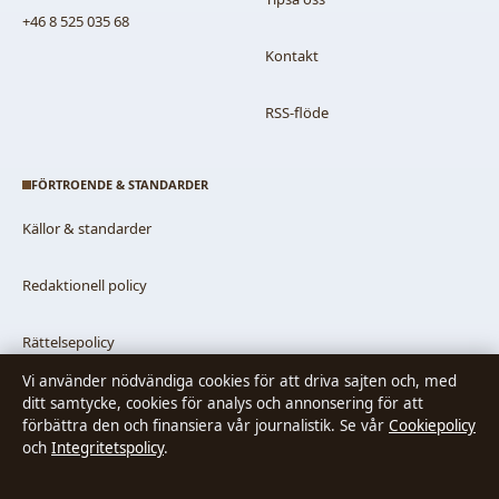
+46 8 525 035 68
Kontakt
RSS-flöde
FÖRTROENDE & STANDARDER
Källor & standarder
Redaktionell policy
Rättelsepolicy
Vi använder nödvändiga cookies för att driva sajten och, med
Faktagranskningspolicy
ditt samtycke, cookies för analys och annonsering för att
förbättra den och finansiera vår journalistik. Se vår
Cookiepolicy
och
Integritetspolicy
.
Ägande & finansiering