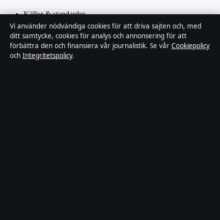
Källor & standarder
Vi använder nödvändiga cookies för att driva sajten och, med
ditt samtycke, cookies för analys och annonsering för att
Redaktionell policy
förbättra den och finansiera vår journalistik. Se vår
Cookiepolicy
och
Integritetspolicy
.
Rättelsepolicy
Faktagranskningspolicy
Ägande & finansiering
Integritetspolicy
Cookiepolicy
Innehållet är endast avsett för allmän information. Allmänna
förfrågningar:
hello@stadsposten.se
.
Utgivare:
Liljeholmen Press Ltd. ·
Ansvarig utgivare:
Niklas
Pettersson · Department of Registrar of Companies HE 432842