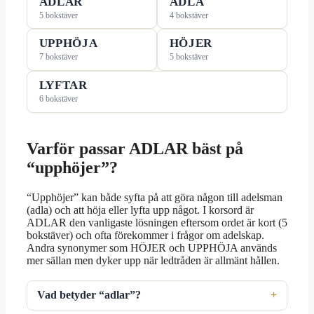
ADLAR
ADLA
5 bokstäver
4 bokstäver
UPPHÖJA
HÖJER
7 bokstäver
5 bokstäver
LYFTAR
6 bokstäver
Varför passar ADLAR bäst på
“upphöjer”?
“Upphöjer” kan både syfta på att göra någon till adelsman
(adla) och att höja eller lyfta upp något. I korsord är
ADLAR den vanligaste lösningen eftersom ordet är kort (5
bokstäver) och ofta förekommer i frågor om adelskap.
Andra synonymer som HÖJER och UPPHÖJA används
mer sällan men dyker upp när ledtråden är allmänt hållen.
Vad betyder “adlar”?