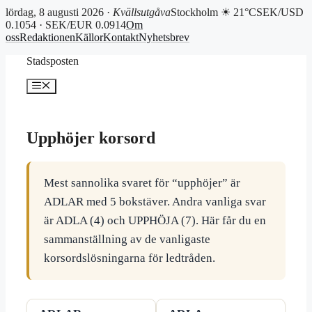
lördag, 8 augusti 2026 ·
Kvällsutgåva
Stockholm ☀ 21°C
SEK/USD
0.1054 · SEK/EUR 0.0914
Om
oss
Redaktionen
Källor
Kontakt
Nyhetsbrev
Hoppa
Stadsposten
till
innehåll
Meny
Upphöjer korsord
Mest sannolika svaret för “upphöjer” är
ADLAR med 5 bokstäver. Andra vanliga svar
är ADLA (4) och UPPHÖJA (7). Här får du en
sammanställning av de vanligaste
korsordslösningarna för ledtråden.