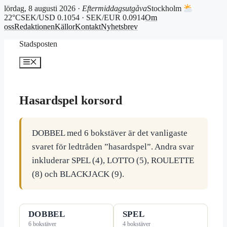
lördag, 8 augusti 2026 ·
Eftermiddagsutgåva
Stockholm
22°C
SEK/USD 0.1054 · SEK/EUR 0.0914
Om
oss
Redaktionen
Källor
Kontakt
Nyhetsbrev
Hoppa
Stadsposten
till
innehåll
Meny
Hasardspel korsord
DOBBEL med 6 bokstäver är det vanligaste
svaret för ledtråden ”hasardspel”. Andra svar
inkluderar SPEL (4), LOTTO (5), ROULETTE
(8) och BLACKJACK (9).
DOBBEL
SPEL
6 bokstäver
4 bokstäver