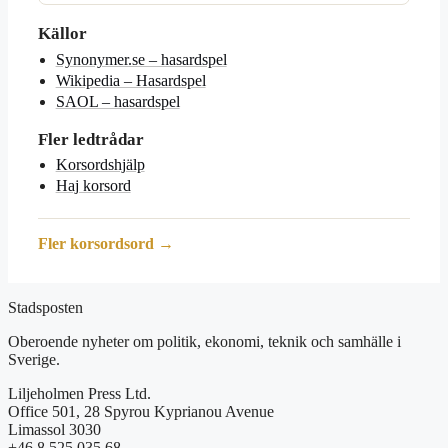
Källor
Synonymer.se – hasardspel
Wikipedia – Hasardspel
SAOL – hasardspel
Fler ledtrådar
Korsordshjälp
Haj korsord
Fler korsordsord →
Stadsposten
Oberoende nyheter om politik, ekonomi, teknik och samhälle i
Sverige.
Liljeholmen Press Ltd.
Office 501, 28 Spyrou Kyprianou Avenue
Limassol 3030
+46 8 525 035 68