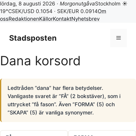
lördag, 8 augusti 2026 ·
Morgonutgåva
Stockholm ☀
19°C
SEK/USD 0.1054 · SEK/EUR 0.0914
Om
oss
Redaktionen
Källor
Kontakt
Nyhetsbrev
Hoppa
till
Stadsposten
Meny
innehåll
Dana korsord
Ledtråden ”dana” har flera betydelser.
Vanligaste svaret är ”FÅ” (2 bokstäver), som i
uttrycket ”få fason”. Även ”FORMA” (5) och
”SKAPA” (5) är vanliga synonymer.