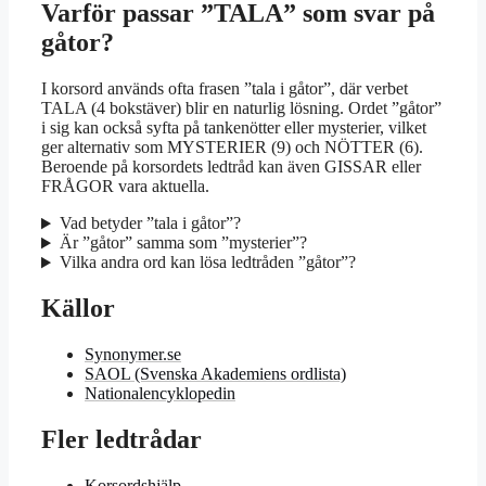
Varför passar ”TALA” som svar på
gåtor?
I korsord används ofta frasen ”tala i gåtor”, där verbet
TALA (4 bokstäver) blir en naturlig lösning. Ordet ”gåtor”
i sig kan också syfta på tankenötter eller mysterier, vilket
ger alternativ som MYSTERIER (9) och NÖTTER (6).
Beroende på korsordets ledtråd kan även GISSAR eller
FRÅGOR vara aktuella.
Vad betyder ”tala i gåtor”?
Är ”gåtor” samma som ”mysterier”?
Vilka andra ord kan lösa ledtråden ”gåtor”?
Källor
Synonymer.se
SAOL (Svenska Akademiens ordlista)
Nationalencyklopedin
Fler ledtrådar
Korsordshjälp