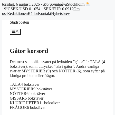
torsdag, 6 augusti 2026 ·
Morgonutgåva
Stockholm
19°C
SEK/USD 0.1054 · SEK/EUR 0.0912
Om
oss
Redaktionen
Källor
Kontakt
Nyhetsbrev
Hoppa
Stadsposten
till
innehåll
Meny
Gåtor korsord
Det mest sannolika svaret på ledtråden ”gåtor” är TALA (4
bokstäver), som i uttrycket ”tala i gåtor”. Andra vanliga
svar är MYSTERIER (9) och NÖTTER (6), som syftar på
kluriga problem eller frågor.
TALA
4 bokstäver
MYSTERIER
9 bokstäver
NÖTTER
6 bokstäver
GISSAR
6 bokstäver
KLURIGHETER
11 bokstäver
FRÅGOR
6 bokstäver