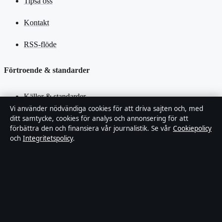
Tipsa oss
Kontakt
RSS-flöde
Förtroende & standarder
Källor & standarder
Vi använder nödvändiga cookies för att driva sajten och, med
Redaktionell policy
ditt samtycke, cookies för analys och annonsering för att
förbättra den och finansiera vår journalistik. Se vår
Cookiepolicy
och
Integritetspolicy
.
Rättelsepolicy
Faktagranskningspolicy
Ägande & finansiering
Integritetspolicy