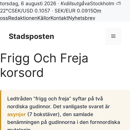
torsdag, 6 augusti 2026 ·
Kvällsutgåva
Stockholm ⛅
22°C
SEK/USD 0.1057 · SEK/EUR 0.0915
Om
oss
Redaktionen
Källor
Kontakt
Nyhetsbrev
Hoppa
till
Stadsposten
Meny
innehåll
Frigg Och Freja
korsord
Ledtråden ”frigg och freja” syftar på två
nordiska gudinnor. Det vanligaste svaret är
asynjor
(7 bokstäver), den samlade
benämningen på gudinnorna i den fornnordiska
mytologin.