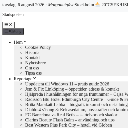
torsdag, 6 augusti 2026 ·
Morgonutgåva
Stockholm
20°C
SEK/USD
Hoppa
Stadsposten
till
innehåll
Meny
Meny
Hem
Cookie Policy
Historia
Kontakt
Nyhetsbrev
Om oss
Tipsa oss
Reportage
Uppdatera till Windows 11 – gratis guide 2026
Jem & Fix Linköping – öppettider, adress & kontakt
Hjälpreda i hushållningen för unga fruntimmer – Cajsa 
Radisson Blu Hotel Edinburgh City Centre – Guide & F
Britta Marakatt-Labba – biografi, inkomst och utställning
Diablo 4 säsong 8: Releasedatum, bosskrafter och kontro
FC Barcelona vs Real Betis – startelvor och skador
Clarins Beauty Flash Balm – användning och tips
Best Western Plus Park City – hotell vid Globen