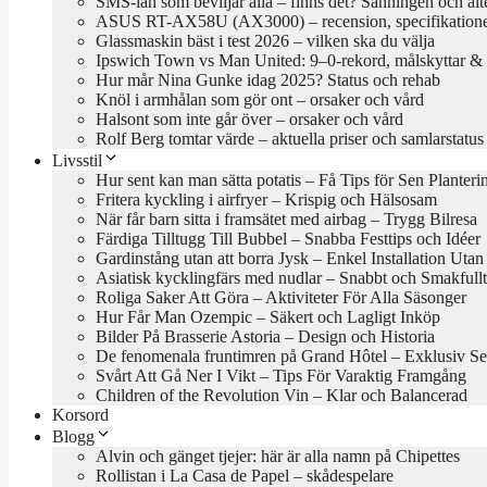
SMS-lån som beviljar alla – finns det? Sanningen och alt
ASUS RT-AX58U (AX3000) – recension, specifikationer
Glassmaskin bäst i test 2026 – vilken ska du välja
Ipswich Town vs Man United: 9–0-rekord, målskyttar & 
Hur mår Nina Gunke idag 2025? Status och rehab
Knöl i armhålan som gör ont – orsaker och vård
Halsont som inte går över – orsaker och vård
Rolf Berg tomtar värde – aktuella priser och samlarstatus
Livsstil
Hur sent kan man sätta potatis – Få Tips för Sen Planteri
Fritera kyckling i airfryer – Krispig och Hälsosam
När får barn sitta i framsätet med airbag – Trygg Bilresa
Färdiga Tilltugg Till Bubbel – Snabba Festtips och Idéer
Gardinstång utan att borra Jysk – Enkel Installation Uta
Asiatisk kycklingfärs med nudlar – Snabbt och Smakfullt
Roliga Saker Att Göra – Aktiviteter För Alla Säsonger
Hur Får Man Ozempic – Säkert och Lagligt Inköp
Bilder På Brasserie Astoria – Design och Historia
De fenomenala fruntimren på Grand Hôtel – Exklusiv Se
Svårt Att Gå Ner I Vikt – Tips För Varaktig Framgång
Children of the Revolution Vin – Klar och Balancerad
Korsord
Blogg
Alvin och gänget tjejer: här är alla namn på Chipettes
Rollistan i La Casa de Papel – skådespelare