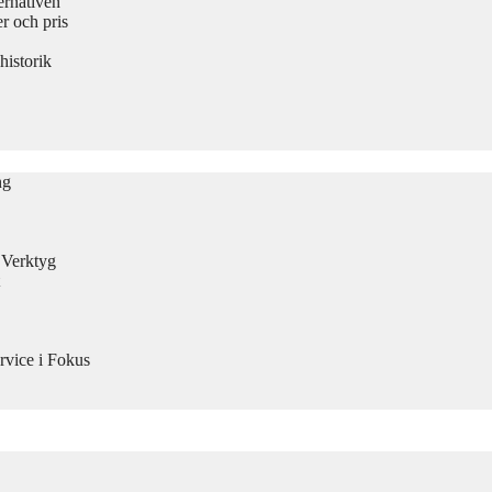
ernativen
 och pris
historik
ng
n Verktyg
rvice i Fokus