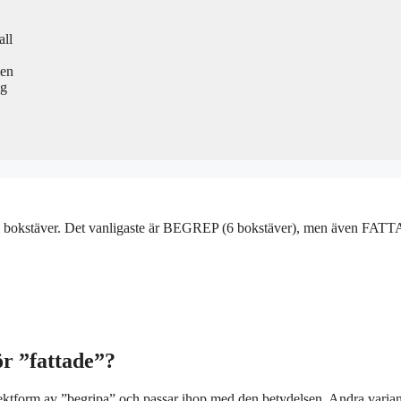
all
men
ng
antal bokstäver. Det vanligaste är BEGREP (6 bokstäver), men även FA
ör ”fattade”?
rfektform av ”begripa” och passar ihop med den betydelsen. Andra varian