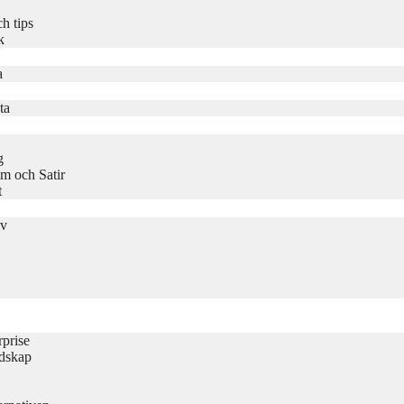
h tips
k
a
ta
g
m och Satir
t
iv
rprise
udskap