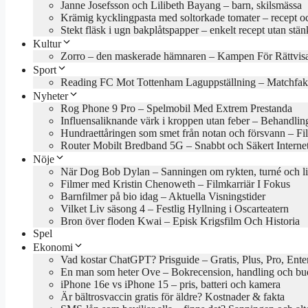
Janne Josefsson och Lilibeth Bayang – barn, skilsmässa
Krämig kycklingpasta med soltorkade tomater – recept oc
Stekt fläsk i ugn bakplåtspapper – enkelt recept utan stän
Kultur
Zorro – den maskerade hämnaren – Kampen För Rättvis
Sport
Reading FC Mot Tottenham Laguppställning – Matchfak
Nyheter
Rog Phone 9 Pro – Spelmobil Med Extrem Prestanda
Influensaliknande värk i kroppen utan feber – Behandlin
Hundraettåringen som smet från notan och försvann – Fil
Router Mobilt Bredband 5G – Snabbt och Säkert Interne
Nöje
När Dog Bob Dylan – Sanningen om rykten, turné och l
Filmer med Kristin Chenoweth – Filmkarriär I Fokus
Barnfilmer på bio idag – Aktuella Visningstider
Vilket Liv säsong 4 – Festlig Hyllning i Oscarteatern
Bron över floden Kwai – Episk Krigsfilm Och Historia
Spel
Ekonomi
Vad kostar ChatGPT? Prisguide – Gratis, Plus, Pro, Ente
En man som heter Ove – Bokrecension, handling och b
iPhone 16e vs iPhone 15 – pris, batteri och kamera
Är bältrosvaccin gratis för äldre? Kostnader & fakta