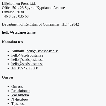
Liljeholmen Press Ltd.
Office 501, 28 Spyrou Kyprianou Avenue
Limassol 3030
+46 8 525 035 68
Department of Registrar of Companies: HE 432842
hello@stadsposten.se
Kontakta oss
Allmänt:
hello@stadsposten.se
hello@stadsposten.se
hello@stadsposten.se
hello@stadsposten.se
+46 8 525 035 68
Om oss
Om oss
Redaktionen
Vår historia
Nyhetsbrev
Tipsa oss