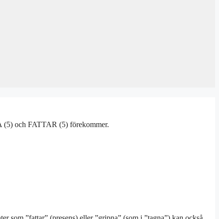
TTA (5) och FATTAR (5) förekommer.
ter som ”fattar” (presens) eller ”gripna” (som i ”tagna”) kan också