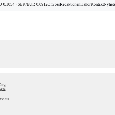
 0.1054 · SEK/EUR 0.0912
Om oss
Redaktionen
Källor
Kontakt
Nyhet
Warg
akta
verser