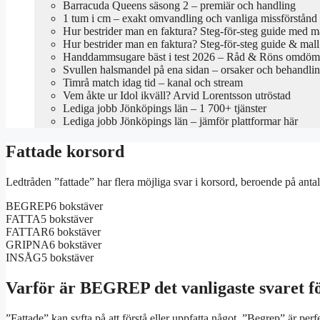
Barracuda Queens säsong 2 – premiär och handling
1 tum i cm – exakt omvandling och vanliga missförstånd
Hur bestrider man en faktura? Steg-för-steg guide med m
Hur bestrider man en faktura? Steg-för-steg guide & mall
Handdammsugare bäst i test 2026 – Råd & Röns omdö
Svullen halsmandel på ena sidan – orsaker och behandli
Timrå match idag tid – kanal och stream
Vem åkte ur Idol ikväll? Arvid Lorentsson utröstad
Lediga jobb Jönköpings län – 1 700+ tjänster
Lediga jobb Jönköpings län – jämför plattformar här
Fattade korsord
Ledtråden ”fattade” har flera möjliga svar i korsord, beroende på 
BEGREP
6 bokstäver
FATTA
5 bokstäver
FATTAR
6 bokstäver
GRIPNA
6 bokstäver
INSÅG
5 bokstäver
Varför är BEGREP det vanligaste svaret f
”Fattade” kan syfta på att förstå eller uppfatta något. ”Begrep” är pe