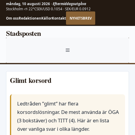
måndag, 10 augusti 2026 ·
Eftermiddagsutgåva
Stockholm ⛅ 22°C
SEK/USD 0.1054 · SEK/EUR 0.0912
Om oss
Redaktionen
Källor
Kontakt
NYHETSBREV
Hoppa
Stadsposten
till
innehåll
MENY
Glimt korsord
Ledtråden ”glimt” har flera
korsordslösningar. De mest använda är ÖGA
(3 bokstäver) och TITT (4). Här är en lista
över vanliga svar i olika längder.