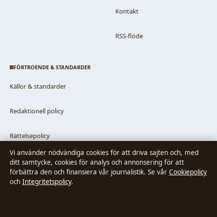
Kontakt
RSS-flöde
FÖRTROENDE & STANDARDER
Källor & standarder
Redaktionell policy
Rättelsepolicy
Vi använder nödvändiga cookies för att driva sajten och, med
Faktagranskningspolicy
ditt samtycke, cookies för analys och annonsering för att
förbättra den och finansiera vår journalistik. Se vår
Cookiepolicy
och
Integritetspolicy
.
Ägande & finansiering
Integritetspolicy