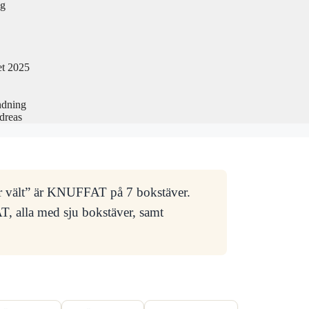
ng
et 2025
ndning
dreas
er vält” är KNUFFAT på 7 bokstäver.
alla med sju bokstäver, samt