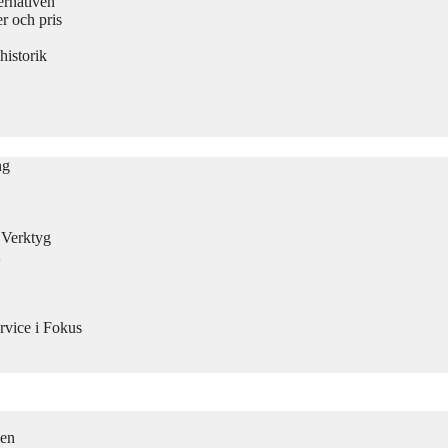
ernativen
 och pris
historik
ng
n Verktyg
rvice i Fokus
men