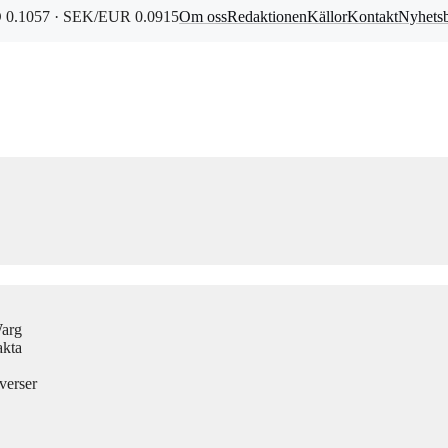
0.1057 · SEK/EUR 0.0915
Om oss
Redaktionen
Källor
Kontakt
Nyhets
Warg
akta
verser