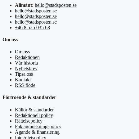
Allmänt:
hello@stadsposten.se
hello@stadsposten.se
hello@stadsposten.se
hello@stadsposten.se
+46 8 525 035 68
Om oss
Om oss
Redaktionen
Vår historia
Nyhetsbrev
Tipsa oss
Kontakt
RSS-flöde
Förtroende & standarder
Källor & standarder
Redaktionell policy
Rättelsepolicy
Faktagranskningspolicy
Ägande & finansiering
Integritetspolicy