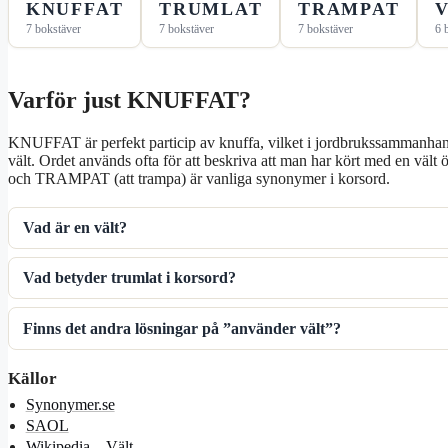
KNUFFAT
TRUMLAT
TRAMPAT
7 bokstäver
7 bokstäver
7 bokstäver
6 
Varför just KNUFFAT?
KNUFFAT är perfekt particip av knuffa, vilket i jordbrukssammanhang 
vält. Ordet används ofta för att beskriva att man har kört med en vä
och TRAMPAT (att trampa) är vanliga synonymer i korsord.
Vad är en vält?
Vad betyder trumlat i korsord?
Finns det andra lösningar på ”använder vält”?
Källor
Synonymer.se
SAOL
Wikipedia – Vält