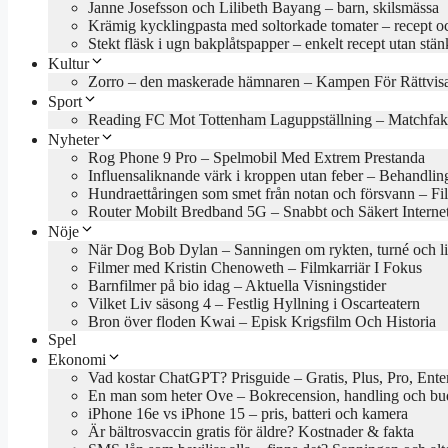
Janne Josefsson och Lilibeth Bayang – barn, skilsmässa
Krämig kycklingpasta med soltorkade tomater – recept oc
Stekt fläsk i ugn bakplåtspapper – enkelt recept utan stän
Kultur
Zorro – den maskerade hämnaren – Kampen För Rättvis
Sport
Reading FC Mot Tottenham Laguppställning – Matchfak
Nyheter
Rog Phone 9 Pro – Spelmobil Med Extrem Prestanda
Influensaliknande värk i kroppen utan feber – Behandlin
Hundraettåringen som smet från notan och försvann – Fil
Router Mobilt Bredband 5G – Snabbt och Säkert Interne
Nöje
När Dog Bob Dylan – Sanningen om rykten, turné och l
Filmer med Kristin Chenoweth – Filmkarriär I Fokus
Barnfilmer på bio idag – Aktuella Visningstider
Vilket Liv säsong 4 – Festlig Hyllning i Oscarteatern
Bron över floden Kwai – Episk Krigsfilm Och Historia
Spel
Ekonomi
Vad kostar ChatGPT? Prisguide – Gratis, Plus, Pro, Ente
En man som heter Ove – Bokrecension, handling och b
iPhone 16e vs iPhone 15 – pris, batteri och kamera
Är bältrosvaccin gratis för äldre? Kostnader & fakta