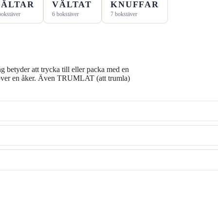
VÄLTAR
VÄLTAT
KNUFFAR
bokstäver
6 bokstäver
7 bokstäver
betyder att trycka till eller packa med en
lt över en åker. Även TRUMLAT (att trumla)