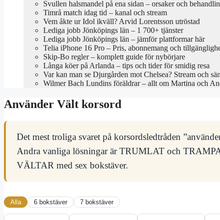
Svullen halsmandel på ena sidan – orsaker och behandli
Timrå match idag tid – kanal och stream
Vem åkte ur Idol ikväll? Arvid Lorentsson utröstad
Lediga jobb Jönköpings län – 1 700+ tjänster
Lediga jobb Jönköpings län – jämför plattformar här
Telia iPhone 16 Pro – Pris, abonnemang och tillgängligh
Skip-Bo regler – komplett guide för nybörjare
Långa köer på Arlanda – tips och tider för smidig resa
Var kan man se Djurgården mot Chelsea? Stream och sä
Wilmer Bach Lundins föräldrar – allt om Martina och An
Använder Vält korsord
Det mest troliga svaret på korsordsledtråden ”använd
Andra vanliga lösningar är TRUMLAT och TRAMPAT, 
VÄLTAR med sex bokstäver.
Alla
6 bokstäver
7 bokstäver