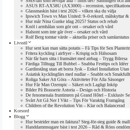
SMS-lån som beviljar alla – finns det? Sanningen och alt
ASUS RT-AX58U (AX3000) – recension, specifikationer
Glassmaskin bäst i test 2026 – vilken ska du välja
Ipswich Town vs Man United: 9–0-rekord, målskyttar & 
Hur mår Nina Gunke idag 2025? Status och rehab
Knöl i armhålan som gör ont – orsaker och vård
Halsont som inte går över – orsaker och vård
Rolf Berg tomtar värde – aktuella priser och samlarstatus
Livsstil
Hur sent kan man sätta potatis – Få Tips för Sen Planteri
Fritera kyckling i airfryer – Krispig och Hälsosam
När får barn sitta i framsätet med airbag – Trygg Bilresa
Färdiga Tilltugg Till Bubbel – Snabba Festtips och Idéer
Gardinstång utan att borra Jysk – Enkel Installation Uta
Asiatisk kycklingfärs med nudlar – Snabbt och Smakfullt
Roliga Saker Att Göra – Aktiviteter För Alla Säsonger
Hur Får Man Ozempic – Säkert och Lagligt Inköp
Bilder På Brasserie Astoria – Design och Historia
De fenomenala fruntimren på Grand Hôtel – Exklusiv Se
Svårt Att Gå Ner I Vikt – Tips För Varaktig Framgång
Children of the Revolution Vin – Klar och Balancerad
Korsord
Blogg
Hur bestrider man en faktura? Steg-för-steg guide & mall
Handdammsugare bäst i test 2026 – Råd & Röns omdö