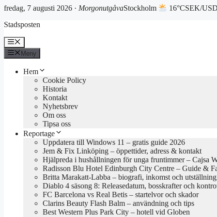
fredag, 7 augusti 2026 ·
Morgonutgåva
Stockholm
16°C
SEK/USD 
Hoppa
Stadsposten
till
innehåll
Meny
Meny
Hem
Cookie Policy
Historia
Kontakt
Nyhetsbrev
Om oss
Tipsa oss
Reportage
Uppdatera till Windows 11 – gratis guide 2026
Jem & Fix Linköping – öppettider, adress & kontakt
Hjälpreda i hushållningen för unga fruntimmer – Cajsa 
Radisson Blu Hotel Edinburgh City Centre – Guide & F
Britta Marakatt-Labba – biografi, inkomst och utställning
Diablo 4 säsong 8: Releasedatum, bosskrafter och kontro
FC Barcelona vs Real Betis – startelvor och skador
Clarins Beauty Flash Balm – användning och tips
Best Western Plus Park City – hotell vid Globen