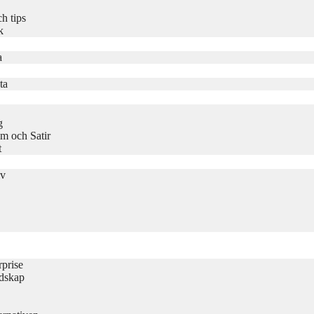
h tips
k
a
ta
g
m och Satir
t
iv
rprise
udskap