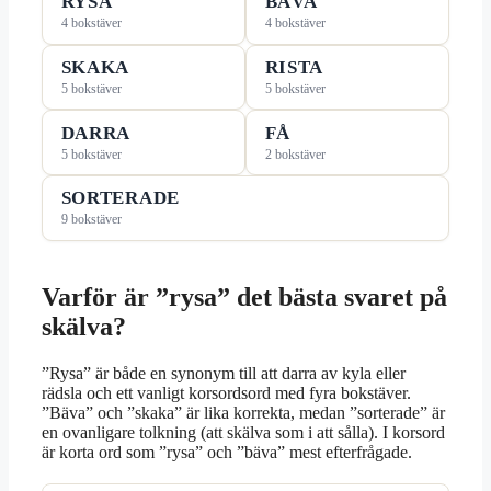
RYSA
BÄVA
4 bokstäver
4 bokstäver
SKAKA
RISTA
5 bokstäver
5 bokstäver
DARRA
FÅ
5 bokstäver
2 bokstäver
SORTERADE
9 bokstäver
Varför är ”rysa” det bästa svaret på
skälva?
”Rysa” är både en synonym till att darra av kyla eller
rädsla och ett vanligt korsordsord med fyra bokstäver.
”Bäva” och ”skaka” är lika korrekta, medan ”sorterade” är
en ovanligare tolkning (att skälva som i att sålla). I korsord
är korta ord som ”rysa” och ”bäva” mest efterfrågade.