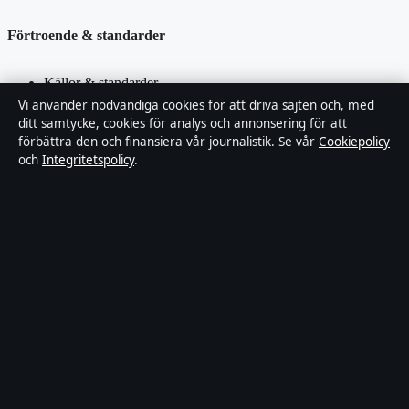
Förtroende & standarder
Källor & standarder
Vi använder nödvändiga cookies för att driva sajten och, med
ditt samtycke, cookies för analys och annonsering för att
Redaktionell policy
förbättra den och finansiera vår journalistik. Se vår
Cookiepolicy
och
Integritetspolicy
.
Rättelsepolicy
Faktagranskningspolicy
Ägande & finansiering
Integritetspolicy
Cookiepolicy
Innehållet är endast avsett för allmän information. Allmänna
förfrågningar:
hello@stadsposten.se
.