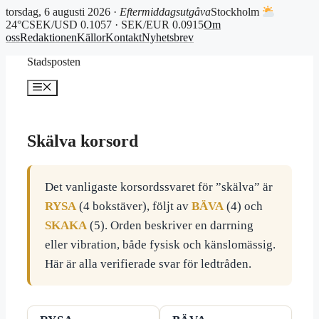
torsdag, 6 augusti 2026 ·
Eftermiddagsutgåva
Stockholm
24°C
SEK/USD 0.1057 · SEK/EUR 0.0915
Om
oss
Redaktionen
Källor
Kontakt
Nyhetsbrev
Hoppa
Stadsposten
till
innehåll
Meny
Skälva korsord
Det vanligaste korsordssvaret för ”skälva” är
RYSA
(4 bokstäver), följt av
BÄVA
(4) och
SKAKA
(5). Orden beskriver en darrning
eller vibration, både fysisk och känslomässig.
Här är alla verifierade svar för ledtråden.