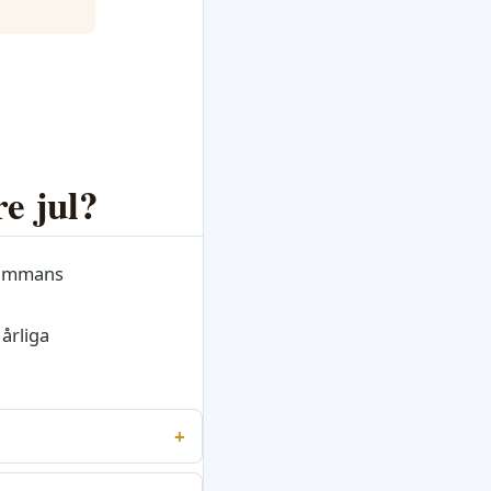
re jul?
lsammans
årliga