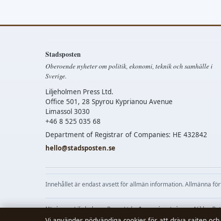
Stadsposten
Oberoende nyheter om politik, ekonomi, teknik och samhälle i
Sverige.
Liljeholmen Press Ltd.
Office 501, 28 Spyrou Kyprianou Avenue
Limassol 3030
+46 8 525 035 68
Department of Registrar of Companies: HE 432842
hello@stadsposten.se
Innehållet är endast avsett för allmän information. Allmänna fö
Utgivare:
Liljeholmen Press Ltd. ·
Ansvarig utgivare:
Niklas Pe
Vi använder nödvändiga cookies för att driva sajten och