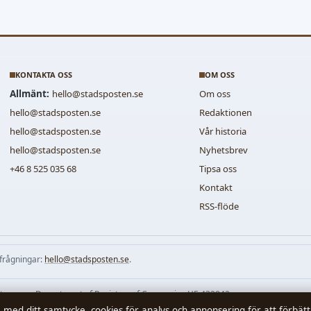
KONTAKTA OSS
OM OSS
Allmänt:
hello@stadsposten.se
Om oss
hello@stadsposten.se
Redaktionen
hello@stadsposten.se
Vår historia
hello@stadsposten.se
Nyhetsbrev
+46 8 525 035 68
Tipsa oss
Kontakt
RSS-flöde
rfrågningar:
hello@stadsposten.se
.
ttersson · Department of Registrar of Companies HE 432842
, med ditt samtycke, cookies för analys och annonsering för att förbät