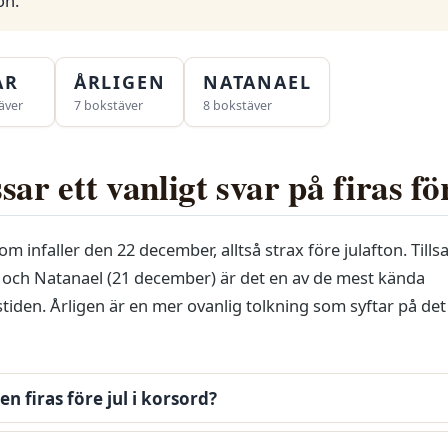
on.
AR
ÅRLIGEN
NATANAEL
äver
7 bokstäver
8 bokstäver
ar ett vanligt svar på firas fö
 infaller den 22 december, alltså strax före julafton. Til
och Natanael (21 december) är det en av de mest kända
den. Årligen är en mer ovanlig tolkning som syftar på det 
n firas före jul i korsord?