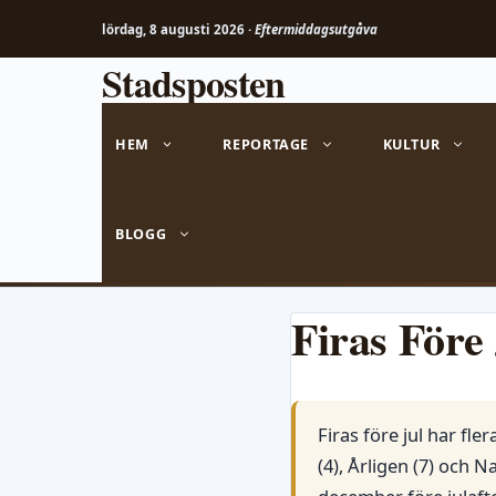
lördag, 8 augusti 2026 ·
Eftermiddagsutgåva
Stadsposten
Hoppa
till
innehåll
HEM
REPORTAGE
KULTUR
BLOGG
Firas Före
Firas före jul har fl
(4), Årligen (7) och 