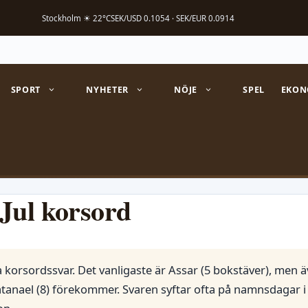
Stockholm ☀ 22°C
SEK/USD 0.1054 · SEK/EUR 0.0914
SPORT
NYHETER
NÖJE
SPEL
EKON
 Jul korsord
era korsordssvar. Det vanligaste är Assar (5 bokstäver), men 
Natanael (8) förekommer. Svaren syftar ofta på namnsdagar i