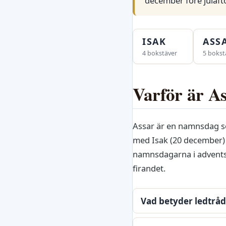
december före julaft
ISAK
ASS
4 bokstäver
5 bokst
Varför är Ass
Assar är en namnsdag som
med Isak (20 december) 
namnsdagarna i adventsti
firandet.
Vad betyder ledtråde