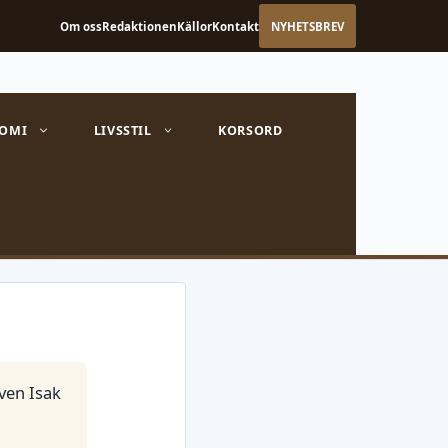
Om oss
Redaktionen
Källor
Kontakt
NYHETSBREV
OMI
LIVSSTIL
KORSORD
även Isak