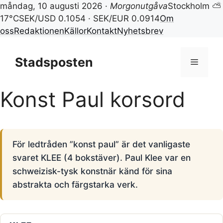
måndag, 10 augusti 2026 ·
Morgonutgåva
Stockholm ⛅
17°C
SEK/USD 0.1054 · SEK/EUR 0.0914
Om
oss
Redaktionen
Källor
Kontakt
Nyhetsbrev
Hoppa
till
Stadsposten
Meny
innehåll
Konst Paul korsord
För ledtråden ”konst paul” är det vanligaste
svaret KLEE (4 bokstäver). Paul Klee var en
schweizisk-tysk konstnär känd för sina
abstrakta och färgstarka verk.