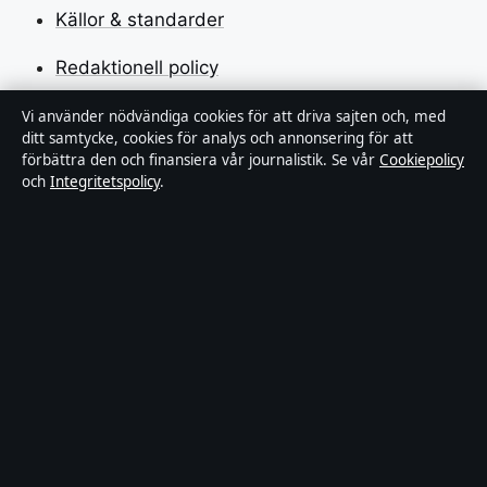
Källor & standarder
Redaktionell policy
Rättelsepolicy
Vi använder nödvändiga cookies för att driva sajten och, med
ditt samtycke, cookies för analys och annonsering för att
förbättra den och finansiera vår journalistik. Se vår
Cookiepolicy
Faktagranskningspolicy
och
Integritetspolicy
.
Ägande & finansiering
Integritetspolicy
Cookiepolicy
Innehållet är endast avsett för allmän information.
Allmänna förfrågningar:
hello@stadsposten.se
.
Utgivare:
Liljeholmen Press Ltd. ·
Ansvarig utgivare: