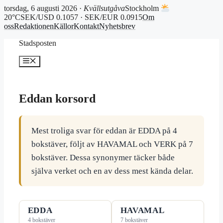
torsdag, 6 augusti 2026 ·
Kvällsutgåva
Stockholm
20°C
SEK/USD 0.1057 · SEK/EUR 0.0915
Om
oss
Redaktionen
Källor
Kontakt
Nyhetsbrev
Hoppa
Stadsposten
till
innehåll
Meny
Eddan korsord
Mest troliga svar för eddan är EDDA på 4
bokstäver, följt av HAVAMAL och VERK på 7
bokstäver. Dessa synonymer täcker både
själva verket och en av dess mest kända delar.
EDDA
HAVAMAL
4 bokstäver
7 bokstäver