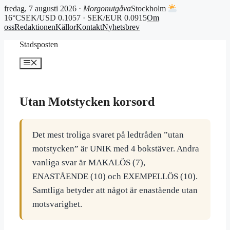
fredag, 7 augusti 2026 ·
Morgonutgåva
Stockholm
16°C
SEK/USD 0.1057 · SEK/EUR 0.0915
Om
oss
Redaktionen
Källor
Kontakt
Nyhetsbrev
Hoppa
Stadsposten
till
innehåll
Meny
Utan Motstycken korsord
Det mest troliga svaret på ledtråden ”utan
motstycken” är UNIK med 4 bokstäver. Andra
vanliga svar är MAKALÖS (7),
ENASTÅENDE (10) och EXEMPELLÖS (10).
Samtliga betyder att något är enastående utan
motsvarighet.